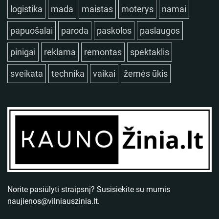
logistika
mada
maistas
moterys
namai
papuošalai
paroda
paskolos
paslaugos
pinigai
reklama
remontas
spektaklis
sveikata
technika
vaikai
žemės ūkis
Norite pasiūlyti straipsnį? Susisiekite su mumis
naujienos@vilniauszinia.lt
.