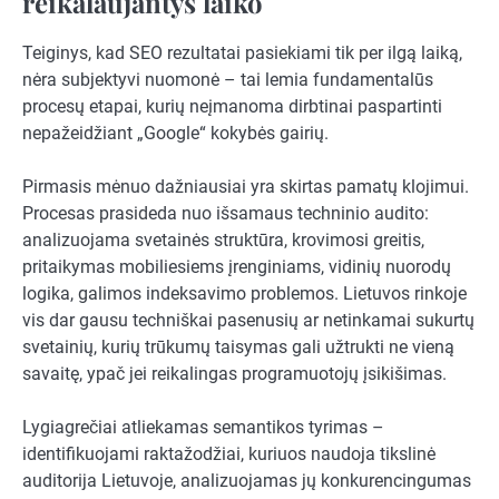
reikalaujantys laiko
Teiginys, kad SEO rezultatai pasiekiami tik per ilgą laiką,
nėra subjektyvi nuomonė – tai lemia fundamentalūs
procesų etapai, kurių neįmanoma dirbtinai paspartinti
nepažeidžiant „Google“ kokybės gairių.
Pirmasis mėnuo dažniausiai yra skirtas pamatų klojimui.
Procesas prasideda nuo išsamaus techninio audito:
analizuojama svetainės struktūra, krovimosi greitis,
pritaikymas mobiliesiems įrenginiams, vidinių nuorodų
logika, galimos indeksavimo problemos. Lietuvos rinkoje
vis dar gausu techniškai pasenusių ar netinkamai sukurtų
svetainių, kurių trūkumų taisymas gali užtrukti ne vieną
savaitę, ypač jei reikalingas programuotojų įsikišimas.
Lygiagrečiai atliekamas semantikos tyrimas –
identifikuojami raktažodžiai, kuriuos naudoja tikslinė
auditorija Lietuvoje, analizuojamas jų konkurencingumas