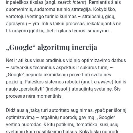
ir paieškos tikslas (angl.
search intent
). Remiantis šiais
duomenimis, sudaroma turinio strategija. Kokybiško,
vartotojui vertingo turinio kūrimas – straipsnių, gidų,
aprašymų – yra imlus laikui procesas, reikalaujantis ne
tik rašymo įgūdžių, bet ir gilaus temos išmanymo.
„Google“ algoritmų inercija
Net ir atlikus visus pradinius vidinio optimizavimo darbus
– sutvarkius techninius aspektus ir sukūrus turinį –
„Google“ nepuola akimirksniu pervertinti svetainės
pozicijų. Paieškos sistemos robotai (angl.
crawlers
) turi iš
naujo „perskaityti“ (indeksuoti) atnaujintą svetainę. Šis
procesas nėra momentinis.
Didžiausią įtaką turi autoriteto auginimas, ypač per išorinį
optimizavimą – atgalinių nuorodų gavimą. „Google“
vertina nuorodas iš kitų patikimų, tematiškai susijusių
svetainių kaip pasitikėjimo balsus. Kokybiškų nuorodų