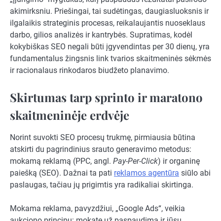
akimirksniu. Priešingai, tai sudėtingas, daugiasluoksnis ir
ilgalaikis strateginis procesas, reikalaujantis nuoseklaus
darbo, gilios analizės ir kantrybės. Supratimas, kodėl
kokybiškas SEO negali būti įgyvendintas per 30 dienų, yra
fundamentalus žingsnis link tvarios skaitmeninės sėkmės
ir racionalaus rinkodaros biudžeto planavimo.
Skirtumas tarp sprinto ir maratono
skaitmeninėje erdvėje
Norint suvokti SEO procesų trukmę, pirmiausia būtina
atskirti du pagrindinius srauto generavimo metodus:
mokamą reklamą (PPC, angl.
Pay-Per-Click
) ir organinę
paiešką (SEO). Dažnai ta pati
reklamos agentūra
siūlo abi
paslaugas, tačiau jų prigimtis yra radikaliai skirtinga.
Mokama reklama, pavyzdžiui, „Google Ads“, veikia
aukciono principu: mokate už paspaudimą ir jūsų