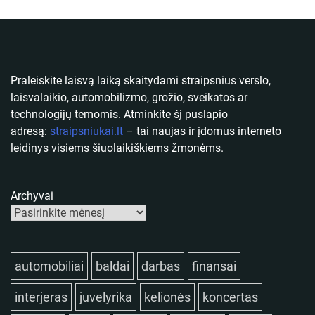
Praleiskite laisvą laiką skaitydami straipsnius verslo,
laisvalaikio, automobilizmo, grožio, sveikatos ar
technologijų temomis. Atminkite šį puslapio
adresą:
straipsniukai.lt
– tai naujas ir įdomus interneto
leidinys visiems šiuolaikiškiems žmonėms.
Archyvai
automobiliai
baldai
darbas
finansai
interjeras
juvelyrika
kelionės
koncertas