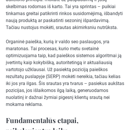
skelbimas rodomas iš karto. Tai yra sprintas – puikiai
tinkamas greitai patikrinti rinkos susidomėjimą, išbandyti
naują produktą ar paskatinti sezoninį išpardavimą.
Tačiau nustojus mokėti, srautas akimirksniu nutrūksta.
Organinė paieška, kurią ir valdo seo paslaugos, yra
maratonas. Tai procesas, kurio metu svetainė
optimizuojama taip, kad paieškos sistemos algoritmai ją
įvertintų kaip kokybišką, autoritetingą ir aktualiausią
vartotojo užklausai. Už pasiektą poziciją paieškos
rezultatų puslapyje (SERP) mokėti nereikia, tačiau kelias
iki jos yra ilgas. Šis srautas yra tvarus – pasiekus aukštas
pozicijas, jos išlaikomos ilgą laiką, generuodamos
nuolatinį ir dažnai žymiai pigesnį klientų srautą nei
mokama reklama.
Fundamentalūs etapai,