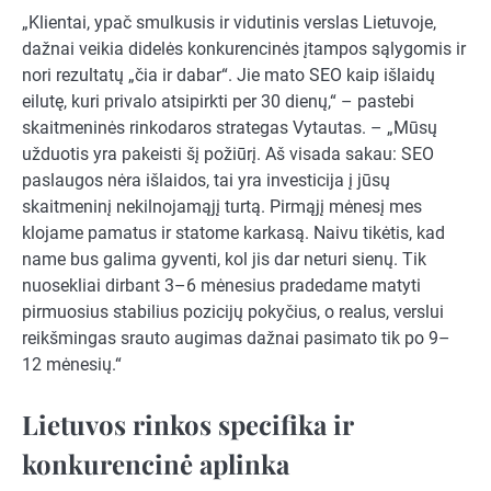
„Klientai, ypač smulkusis ir vidutinis verslas Lietuvoje,
dažnai veikia didelės konkurencinės įtampos sąlygomis ir
nori rezultatų „čia ir dabar“. Jie mato SEO kaip išlaidų
eilutę, kuri privalo atsipirkti per 30 dienų,“ – pastebi
skaitmeninės rinkodaros strategas Vytautas. – „Mūsų
užduotis yra pakeisti šį požiūrį. Aš visada sakau: SEO
paslaugos nėra išlaidos, tai yra investicija į jūsų
skaitmeninį nekilnojamąjį turtą. Pirmąjį mėnesį mes
klojame pamatus ir statome karkasą. Naivu tikėtis, kad
name bus galima gyventi, kol jis dar neturi sienų. Tik
nuosekliai dirbant 3–6 mėnesius pradedame matyti
pirmuosius stabilius pozicijų pokyčius, o realus, verslui
reikšmingas srauto augimas dažnai pasimato tik po 9–
12 mėnesių.“
Lietuvos rinkos specifika ir
konkurencinė aplinka