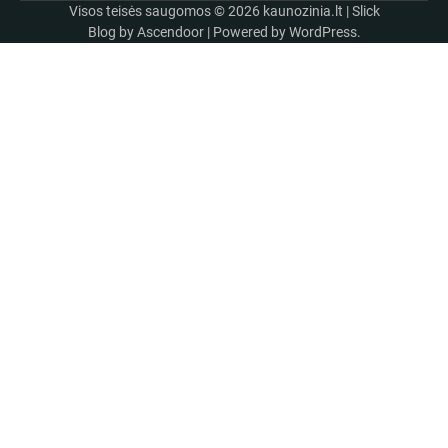
Visos teisės saugomos © 2026
kaunozinia.lt
| Slick
Blog by
Ascendoor
| Powered by
WordPress
.