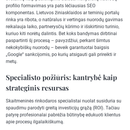
profilio formavimas yra pats lėčiausias SEO
komponentas. Lietuvos žiniasklaidos ar teminių portalų
rinka yra ribota, o natūralus ir vertingas nuorodų gavimas
reikalauja laiko, partnerysčių kūrimo ir išskirtinio turinio,
kuriuo kiti norėtų dalintis. Bet koks bandymas dirbtinai
paspartinti šį procesą – pavyzdžiui, perkant šimtus
nekokybiškų nuorodų – beveik garantuotai baigsis
„Google“ sankcijomis, po kurių atsigauti gali prireikti ir
metų.
Specialisto požiūris: kantrybė kaip
strateginis resursas
Skaitmeninės rinkodaros specialistai nuolat susiduria su
spaudimu parodyti greitą investicijų grąžą (ROI). Tačiau
patyrę profesionalai pabrėžia būtinybę edukuoti klientus
apie procesų ilgalaikiškumą.