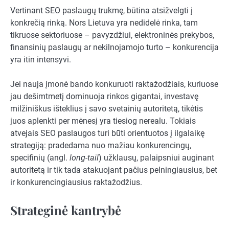
Vertinant SEO paslaugų trukmę, būtina atsižvelgti į
konkrečią rinką. Nors Lietuva yra nedidelė rinka, tam
tikruose sektoriuose – pavyzdžiui, elektroninės prekybos,
finansinių paslaugų ar nekilnojamojo turto – konkurencija
yra itin intensyvi.
Jei nauja įmonė bando konkuruoti raktažodžiais, kuriuose
jau dešimtmetį dominuoja rinkos gigantai, investavę
milžiniškus išteklius į savo svetainių autoritetą, tikėtis
juos aplenkti per mėnesį yra tiesiog nerealu. Tokiais
atvejais SEO paslaugos turi būti orientuotos į ilgalaikę
strategiją: pradedama nuo mažiau konkurencingų,
specifinių (angl.
long-tail
) užklausų, palaipsniui auginant
autoritetą ir tik tada atakuojant pačius pelningiausius, bet
ir konkurencingiausius raktažodžius.
Strateginė kantrybė