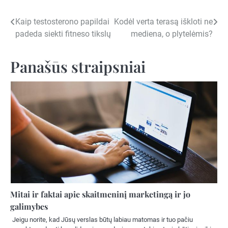
Navigacija
Kaip testosterono papildai
Kodėl verta terasą iškloti ne
padeda siekti fitneso tikslų
mediena, o plytelėmis?
tarp
įrašų
Panašūs straipsniai
Mitai ir faktai apie skaitmeninį marketingą ir jo
galimybes
Jeigu norite, kad Jūsų verslas būtų labiau matomas ir tuo pačiu