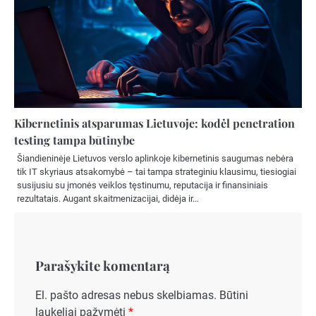
Kibernetinis atsparumas Lietuvoje: kodėl penetration
testing tampa būtinybe
Šiandieninėje Lietuvos verslo aplinkoje kibernetinis saugumas nebėra
tik IT skyriaus atsakomybė – tai tampa strateginiu klausimu, tiesiogiai
susijusiu su įmonės veiklos tęstinumu, reputacija ir finansiniais
rezultatais. Augant skaitmenizacijai, didėja ir…
Parašykite komentarą
El. pašto adresas nebus skelbiamas.
Būtini
laukeliai pažymėti
*