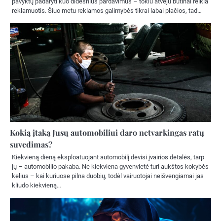
pavyktų padaryti kuo didesnius pardavimus – tokiu atveju būtinai reikia
reklamuotis. Šiuo metu reklamos galimybės tikrai labai plačios, tad…
Kokią įtaką Jūsų automobiliui daro netvarkingas ratų
suvedimas?
Kiekvieną dieną eksploatuojant automobilį dėvisi įvairios detalės, tarp
jų – automobilio pakaba. Ne kiekviena gyvenvietė turi aukštos kokybės
kelius – kai kuriuose pilna duobių, todėl vairuotojai neišvengiamai jas
kliudo kiekvieną…