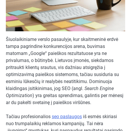
Šiuolaikiniame verslo pasaulyje, kur skaitmeninė erdvė
tampa pagrindine konkurencijos arena, buvimas
matomam „Google“ paieškos rezultatuose yra ne
privalumas, o būtinybė. Lietuvos įmonės, siekdamos
pritraukti klientų srautus, vis dažniau atsigręžia į
optimizavimą paieškos sistemoms, tačiau susiduria su
esminiu lūkesčių ir realybės neatitikimu. Dominuoja
klaidingas įsitikinimas, jog SEO (angl.
Search Engine
Optimization
) yra greitas sprendimas, galintis per mėnesį
ar du pakelti svetainę į paieškos viršūnes.
Tačiau profesionalios
seo paslaugos
iš esmės skiriasi
nuo trumpalaikių reklamos kampanijų. Tai nėra
„įjungimo“ mygtukas, kurį paspaudus rezultatai pasirodo