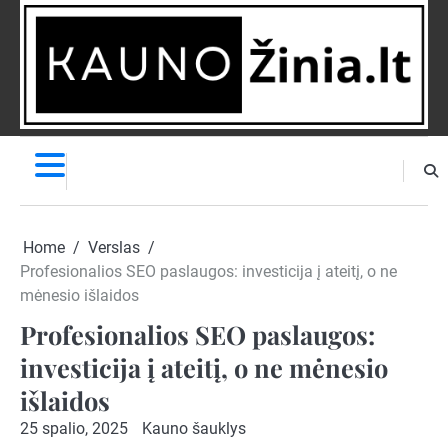
Skip
to
content
NAUJIENOS
PRANEŠK
NAUJIENĄ
Home
Verslas
Profesionalios SEO paslaugos: investicija į ateitį, o ne
mėnesio išlaidos
Profesionalios SEO paslaugos:
investicija į ateitį, o ne mėnesio
išlaidos
25 spalio, 2025
Kauno šauklys