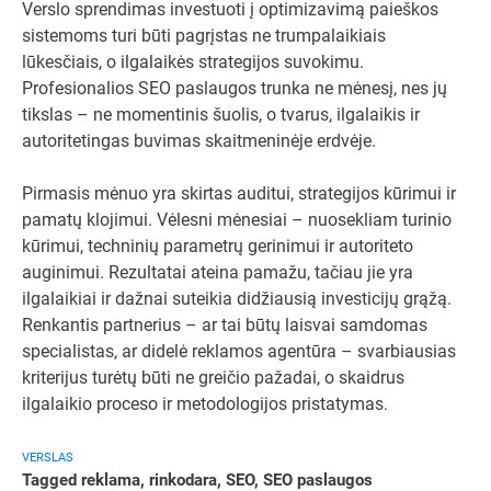
Verslo sprendimas investuoti į optimizavimą paieškos
sistemoms turi būti pagrįstas ne trumpalaikiais
lūkesčiais, o ilgalaikės strategijos suvokimu.
Profesionalios SEO paslaugos trunka ne mėnesį, nes jų
tikslas – ne momentinis šuolis, o tvarus, ilgalaikis ir
autoritetingas buvimas skaitmeninėje erdvėje.
Pirmasis mėnuo yra skirtas auditui, strategijos kūrimui ir
pamatų klojimui. Vėlesni mėnesiai – nuosekliam turinio
kūrimui, techninių parametrų gerinimui ir autoriteto
auginimui. Rezultatai ateina pamažu, tačiau jie yra
ilgalaikiai ir dažnai suteikia didžiausią investicijų grąžą.
Renkantis partnerius – ar tai būtų laisvai samdomas
specialistas, ar didelė reklamos agentūra – svarbiausias
kriterijus turėtų būti ne greičio pažadai, o skaidrus
ilgalaikio proceso ir metodologijos pristatymas.
VERSLAS
Tagged
reklama
,
rinkodara
,
SEO
,
SEO paslaugos