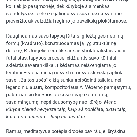
kol tiek jo pasąmonėje, tiek kūryboje šis menkas
spindulys išsiplėtė iki galingo šviesos ir išsilaisvinimo
proveržio, akivaizdžiai regimo jo paveikslų plokštumose.
Išaugindamas savo tapybą iš tarsi griežtų geometrinių
formų (kvadrato), konstruodamas ją lyg struktūrinę
dėlionę, R. Jurgelis nėra tik sausas struktūralistas. Jis ir
fatalistas, tapybos procese leidžiantis savo kūriniui
skleistis savarankiškai, tikėdamas neišvengiama jo
lemtimi – vieną dieną nušvisti ir nušviesti viską aplink
save. „Baltos upės“ ciklą sunku apibūdinti taikliau nei
legendiniu austrų kompozitoriaus A. Vėberno pamąstymu,
pabrėžiančiu kūrybos proceso neaprėpiamumą,
savaimingumą, nepriklausomybę nuo kūrėjo:
Mano
kūryba niekad nevyksta taip, kaip aš norėčiau, tiktai taip,
kaip man nulemta – kaip aš privalau.
Ramus, meditatyvus potėpis drobės paviršiuje išryškina