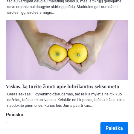
tačiau vartojant daugiau maistinių skaidulų mes iš tikrųjų gelbėjame
savo organizmui daugybe skirtingų būdų. Skaidulos gali sumažinti
širdies ligų, širdies smūgio…
Viskas, ką turite žinoti apie lubrikantus sekso metu
Geras seksas – gyvenimo džiaugsmas, tad reikia mylėtis ne tik kuo
dažniau, tačiau ir kuo įvairiau. Keiskite ne tik pozas, tačiau ir žaisliukus,
naudokite priemones, kurios leis Jums patirti kuo…
Paieška
Paieška