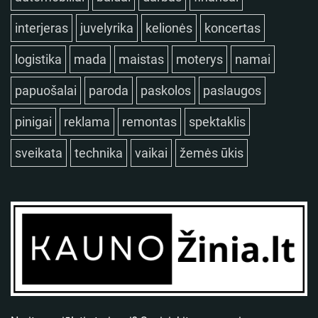
interjeras
juvelyrika
kelionės
koncertas
logistika
mada
maistas
moterys
namai
papuošalai
paroda
paskolos
paslaugos
pinigai
reklama
remontas
spektaklis
sveikata
technika
vaikai
žemės ūkis