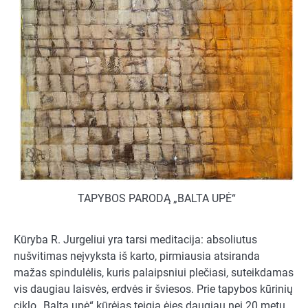
TAPYBOS PARODĄ „BALTA UPĖ“
Kūryba R. Jurgeliui yra tarsi meditacija: absoliutus
nušvitimas neįvyksta iš karto, pirmiausia atsiranda
mažas spindulėlis, kuris palaipsniui plečiasi, suteikdamas
vis daugiau laisvės, erdvės ir šviesos. Prie tapybos kūrinių
ciklo „Balta upė“ kūrėjas teigia ėjęs daugiau nei 20 metų,