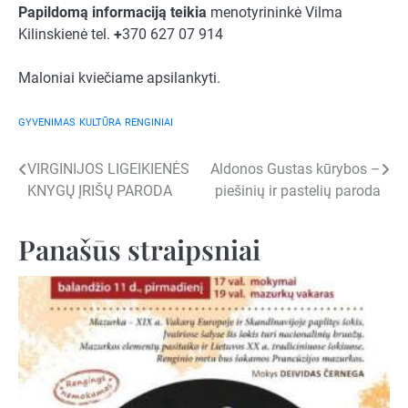
Papildomą informaciją teikia
menotyrininkė Vilma
Kilinskienė tel.
+
370 627 07 914
Maloniai kviečiame apsilankyti.
GYVENIMAS
KULTŪRA
RENGINIAI
Navigacija
VIRGINIJOS LIGEIKIENĖS
Aldonos Gustas kūrybos –
KNYGŲ ĮRIŠŲ PARODA
piešinių ir pastelių paroda
tarp
įrašų
Panašūs straipsniai