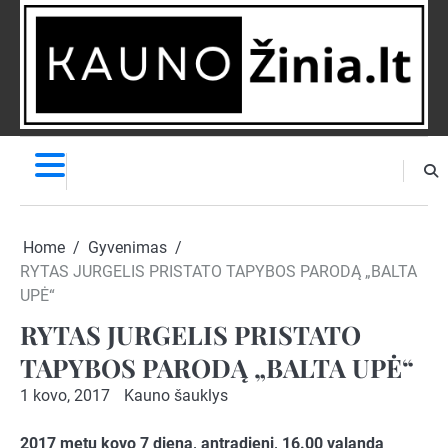
Skip
to
content
NAUJIENOS
PRANEŠK
NAUJIENĄ
Home
Gyvenimas
RYTAS JURGELIS PRISTATO TAPYBOS PARODĄ „BALTA
UPĖ“
RYTAS JURGELIS PRISTATO
TAPYBOS PARODĄ „BALTA UPĖ“
1 kovo, 2017
Kauno šauklys
2017 metų kovo
7
dieną, antradienį, 16.00 valandą