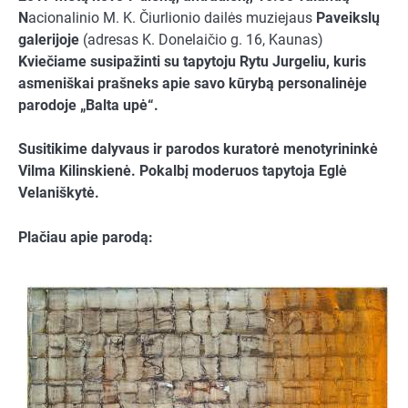
N
acionalinio M. K. Čiurlionio dailės muziejaus
Paveikslų
galerijoje
(adresas K. Donelaičio g. 16, Kaunas)
Kviečiame susipažinti su tapytoju Rytu Jurgeliu, kuris
asmeniškai prašneks apie savo kūrybą personalinėje
parodoje „Balta upė“.
Susitikime dalyvaus ir parodos kuratorė menotyrininkė
Vilma Kilinskienė. Pokalbį moderuos tapytoja Eglė
Velaniškytė.
Plačiau apie parodą: