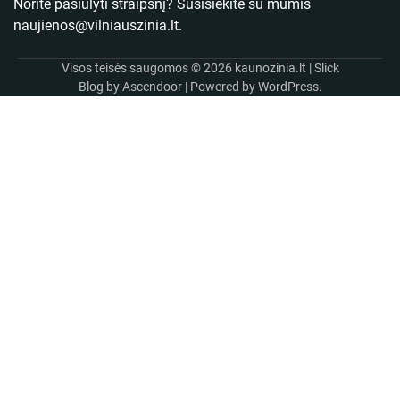
Norite pasiūlyti straipsnį? Susisiekite su mumis
naujienos@vilniauszinia.lt
.
Visos teisės saugomos © 2026
kaunozinia.lt
| Slick
Blog by
Ascendoor
| Powered by
WordPress
.