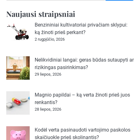
Naujausi straipsniai
Benzininiai kultivatoriai privačiam sklypui:
ką žinoti prieš perkant?
2 rugpjūčio, 2026
Nelikvidiniai langai: geras būdas sutaupyti ar
rizikingas pasirinkimas?
29 liepos, 2026
Magnio papildai – ką verta žinoti prieš juos
renkantis?
28 liepos, 2026
Kodėl verta pasinaudoti vartojimo paskolos
skaičiuokle prieš skolinantis?