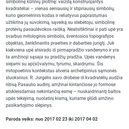
simbolinę kūrinių plotmę: vaizdą konstruojantys
kvadratėliai – vienas seniausių ir stipriausių simbolių,
kurio geometrinis kodas ir reliatyvus paprastumas
užtikrina jų suvokimą, sąveiką su stebėtoju, simbolinę
protėvių pasaulėvokos raišką. Neatsitiktinai ir pati upė yra
svarbus mitologinis simbolis, šventosios topografijos
objektas, ženklinantis praeities ir dabarties jungtį. Juk
kiekviena upė atsirado iš pirmapradžio vandenyno ir yra
ta amžinoji sąsaja su pradžių pradžia. Upės vandenys
siejami su ap(si)valymu, tyrumu, skaidrumu. Šis
mitopoetinis kontekstas atveria archetipinius sąmonės
sluoksnius. R. Jurgelis savo drobėse iš kvadratėlių audžia
ištisą Pasaulio audinį, amžinai kintančiose jo formose
atskleisdamas nekintančią esmę – nuskaidrinantį baltos
upės tekėjimą, nuolatinį kismą, kuriame glūdi amžino
pasikartojimo slėpinys.
Paroda veiks: nuo 2017 02 23 iki 2017 04 02