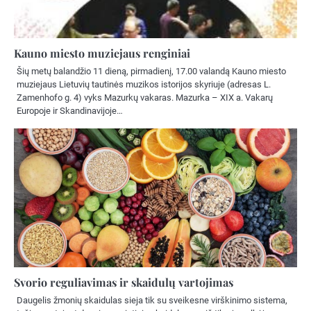
Kauno miesto muziejaus renginiai
Šių metų balandžio 11 dieną, pirmadienį, 17.00 valandą Kauno miesto
muziejaus Lietuvių tautinės muzikos istorijos skyriuje (adresas L.
Zamenhofo g. 4) vyks Mazurkų vakaras. Mazurka – XIX a. Vakarų
Europoje ir Skandinavijoje…
Svorio reguliavimas ir skaidulų vartojimas
Daugelis žmonių skaidulas sieja tik su sveikesne virškinimo sistema,