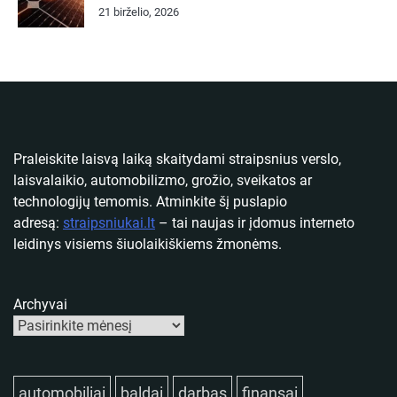
21 birželio, 2026
Praleiskite laisvą laiką skaitydami straipsnius verslo,
laisvalaikio, automobilizmo, grožio, sveikatos ar
technologijų temomis. Atminkite šį puslapio
adresą:
straipsniukai.lt
– tai naujas ir įdomus interneto
leidinys visiems šiuolaikiškiems žmonėms.
Archyvai
automobiliai
baldai
darbas
finansai