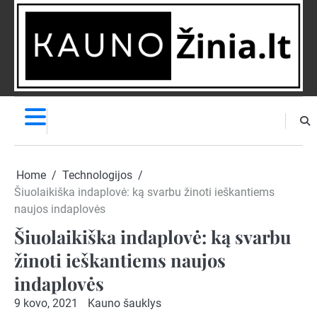
Skip
to
content
NAUJIENOS
PRANEŠK
NAUJIENĄ
Home
Technologijos
Šiuolaikiška indaplovė: ką svarbu žinoti ieškantiems
naujos indaplovės
Šiuolaikiška indaplovė: ką svarbu
žinoti ieškantiems naujos
indaplovės
9 kovo, 2021
Kauno šauklys