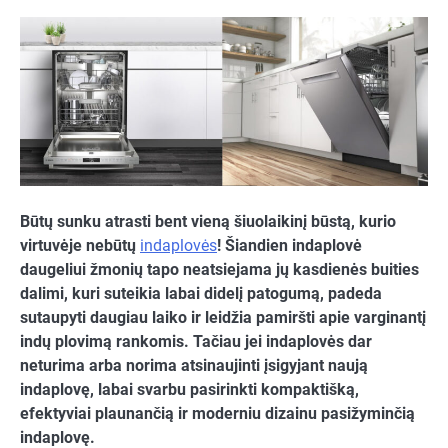
Būtų sunku atrasti bent vieną šiuolaikinį būstą, kurio
virtuvėje nebūtų
indaplovės
!
Šiandien indaplovė
daugeliui žmonių tapo neatsiejama jų kasdienės buities
dalimi, kuri suteikia labai didelį patogumą, padeda
sutaupyti daugiau laiko ir leidžia pamiršti apie varginantį
indų plovimą rankomis. Tačiau jei indaplovės dar
neturima arba norima atsinaujinti įsigyjant naują
indaplovę, labai svarbu pasirinkti kompaktišką,
efektyviai plaunančią ir moderniu dizainu pasižyminčią
indaplovę.