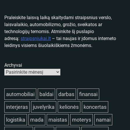
Praleiskite laisvą laiką skaitydami straipsnius verslo,
laisvalaikio, automobilizmo, grožio, sveikatos ar
technologijų temomis. Atminkite šį puslapio
adresą:
straipsniukai.lt
– tai naujas ir įdomus interneto
leidinys visiems šiuolaikiškiems žmonėms.
Archyvai
automobiliai
baldai
darbas
finansai
interjeras
juvelyrika
kelionės
koncertas
logistika
mada
maistas
moterys
namai