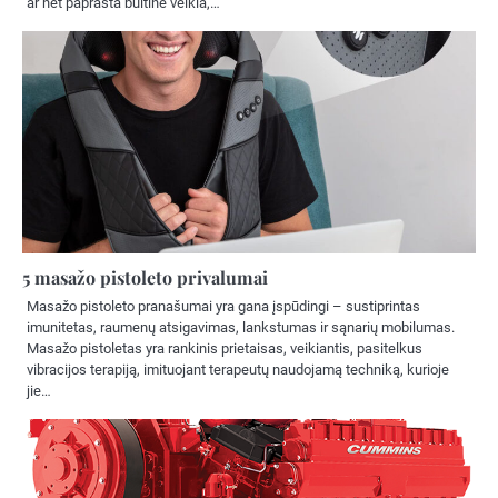
ar net paprasta buitinė veikla,…
5 masažo pistoleto privalumai
Masažo pistoleto pranašumai yra gana įspūdingi – sustiprintas
imunitetas, raumenų atsigavimas, lankstumas ir sąnarių mobilumas.
Masažo pistoletas yra rankinis prietaisas, veikiantis, pasitelkus
vibracijos terapiją, imituojant terapeutų naudojamą techniką, kurioje
jie…