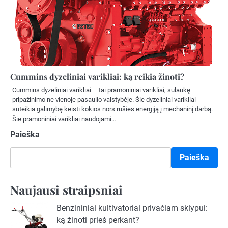
Cummins dyzeliniai varikliai: ką reikia žinoti?
Cummins dyzeliniai varikliai – tai pramoniniai varikliai, sulaukę
pripažinimo ne vienoje pasaulio valstybėje. Šie dyzeliniai varikliai
suteikia galimybę keisti kokios nors rūšies energiją į mechaninį darbą.
Šie pramoniniai varikliai naudojami…
Paieška
Paieška
Naujausi straipsniai
Benzininiai kultivatoriai privačiam sklypui:
ką žinoti prieš perkant?