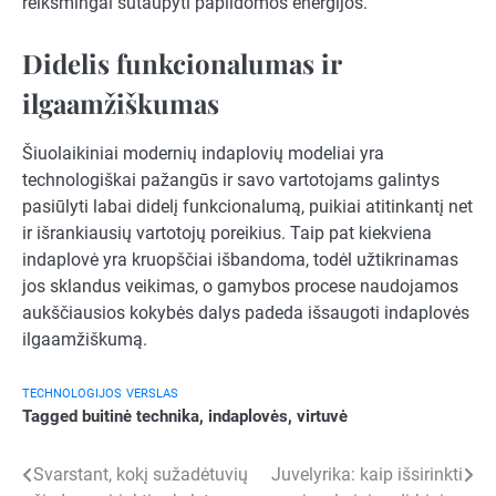
reikšmingai sutaupyti papildomos energijos.
Didelis funkcionalumas ir
ilgaamžiškumas
Šiuolaikiniai modernių indaplovių modeliai yra
technologiškai pažangūs ir savo vartotojams galintys
pasiūlyti labai didelį funkcionalumą, puikiai atitinkantį net
ir išrankiausių vartotojų poreikius. Taip pat kiekviena
indaplovė yra kruopščiai išbandoma, todėl užtikrinamas
jos sklandus veikimas, o gamybos procese naudojamos
aukščiausios kokybės dalys padeda išsaugoti indaplovės
ilgaamžiškumą.
TECHNOLOGIJOS
VERSLAS
Tagged
buitinė technika
,
indaplovės
,
virtuvė
Navigacija
Svarstant, kokį sužadėtuvių
Juvelyrika: kaip išsirinkti