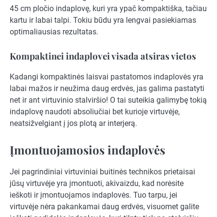
45 cm pločio indaplovę, kuri yra ypač kompaktiška, tačiau
kartu ir labai talpi. Tokiu būdu yra lengvai pasiekiamas
optimaliausias rezultatas.
Kompaktinei indaplovei visada atsiras vietos
Kadangi kompaktinės laisvai pastatomos indaplovės yra
labai mažos ir neužima daug erdvės, jas galima pastatyti
net ir ant virtuvinio stalviršio! O tai suteikia galimybę tokią
indaplovę naudoti absoliučiai bet kurioje virtuvėje,
neatsižvelgiant į jos plotą ar interjerą.
Įmontuojamosios indaplovės
Jei pagrindiniai virtuviniai buitinės technikos prietaisai
jūsų virtuvėje yra įmontuoti, akivaizdu, kad norėsite
ieškoti ir įmontuojamos indaplovės. Tuo tarpu, jei
virtuvėje nėra pakankamai daug erdvės, visuomet galite