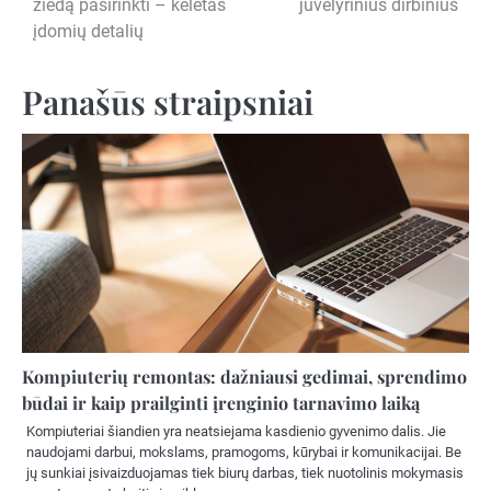
žiedą pasirinkti – keletas
juvelyrinius dirbinius
tarp
įdomių detalių
įrašų
Panašūs straipsniai
Kompiuterių remontas: dažniausi gedimai, sprendimo
būdai ir kaip prailginti įrenginio tarnavimo laiką
Kompiuteriai šiandien yra neatsiejama kasdienio gyvenimo dalis. Jie
naudojami darbui, mokslams, pramogoms, kūrybai ir komunikacijai. Be
jų sunkiai įsivaizduojamas tiek biurų darbas, tiek nuotolinis mokymasis