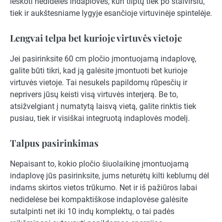
ieškoti nedidelės indaplovės, kuri tilptų tiek po stalviršiu,
tiek ir aukštesniame lygyje esančioje virtuvinėje spintelėje.
Lengvai telpa bet kurioje virtuvės vietoje
Jei pasirinksite 60 cm pločio įmontuojamą indaplovę,
galite būti tikri, kad ją galėsite įmontuoti bet kurioje
virtuvės vietoje. Tai nesukels papildomų rūpesčių ir
neprivers jūsų keisti visą virtuvės interjerą. Be to,
atsižvelgiant į numatytą laisvą vietą, galite rinktis tiek
pusiau, tiek ir visiškai integruotą indaplovės modelį.
Talpus pasirinkimas
Nepaisant to, kokio pločio šiuolaikinę įmontuojamą
indaplovę jūs pasirinksite, jums neturėtų kilti keblumų dėl
indams skirtos vietos trūkumo. Net ir iš pažiūros labai
nedidelėse bei kompaktiškose indaplovėse galėsite
sutalpinti net iki 10 indų komplektų, o tai padės