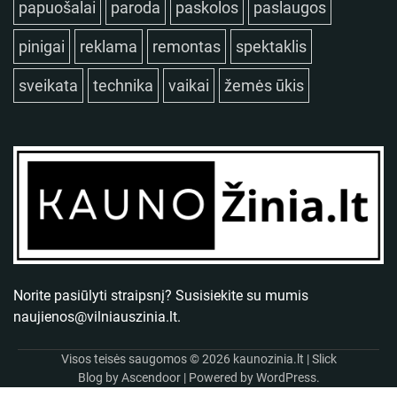
papuošalai
paroda
paskolos
paslaugos
pinigai
reklama
remontas
spektaklis
sveikata
technika
vaikai
žemės ūkis
Norite pasiūlyti straipsnį? Susisiekite su mumis
naujienos@vilniauszinia.lt
.
Visos teisės saugomos © 2026
kaunozinia.lt
| Slick
Blog by
Ascendoor
| Powered by
WordPress
.