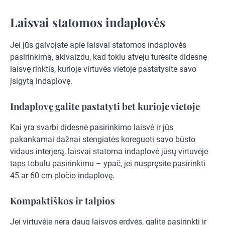
Laisvai statomos indaplovės
Jei jūs galvojate apie laisvai statomos indaplovės
pasirinkimą, akivaizdu, kad tokiu atveju turėsite didesnę
laisvę rinktis, kurioje virtuvės vietoje pastatysite savo
įsigytą indaplovę.
Indaplovę galite pastatyti bet kurioje vietoje
Kai yra svarbi didesnė pasirinkimo laisvė ir jūs
pakankamai dažnai stengiatės koreguoti savo būsto
vidaus interjerą, laisvai statoma indaplovė jūsų virtuvėje
taps tobulu pasirinkimu – ypač, jei nuspręsite pasirinkti
45 ar 60 cm pločio indaplovę.
Kompaktiškos ir talpios
Jei virtuvėje nėra daug laisvos erdvės, galite pasirinkti ir