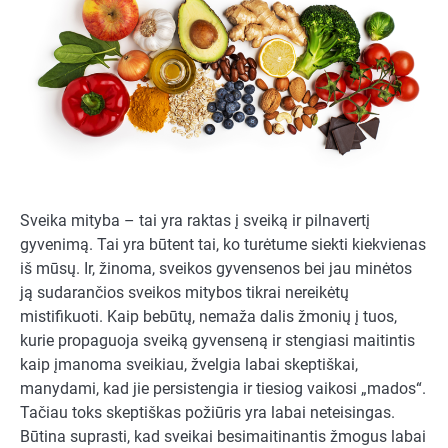
Sveika mityba – tai yra raktas į sveiką ir pilnavertį
gyvenimą. Tai yra būtent tai, ko turėtume siekti kiekvienas
iš mūsų. Ir, žinoma, sveikos gyvensenos bei jau minėtos
ją sudarančios sveikos mitybos tikrai nereikėtų
mistifikuoti. Kaip bebūtų, nemaža dalis žmonių į tuos,
kurie propaguoja sveiką gyvenseną ir stengiasi maitintis
kaip įmanoma sveikiau, žvelgia labai skeptiškai,
manydami, kad jie persistengia ir tiesiog vaikosi „mados“.
Tačiau toks skeptiškas požiūris yra labai neteisingas.
Būtina suprasti, kad sveikai besimaitinantis žmogus labai