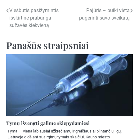
Navigacija
Viešbutis pasižymintis
Pajūris – puiki vieta
išskirtine prabanga
pagerinti savo sveikatą
tarp
sužavės kiekvieną
įrašų
Panašūs straipsniai
Tymų išvengti galime skiepydamiesi
Tymai – viena labiausiai užkrečiamų ir greičiausiai plintančių ligų.
Lietuvoje didėjant susirgimų tymais skaičiui, Kauno miesto