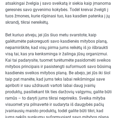
atsakingai žvelgia į savo sveikatą ir siekia kaip įmanoma
geresnės savo gyvenimo kokybės. Todėl kreivai žvelgti į
tuos žmones, kurie rūpinasi tuo, kas kasdien patenka į jų
skrandį, tikrai nereikėtų.
Bet kuriuo atveju, jei jūs šiuo metu svarstote, kaip
galėtumėte pakoreguoti savo kasdienės mitybos planą,
nepamirškite, kad visų pirma jums reikėtų iš jo išbraukti
visą tai, kas yra kenksminga ir žalinga jūsų organizmui.
Kai tai padarysite, tuomet turėtumėte pasidomėti sveikos
mitybos principais ir pasistengti suformuoti savo būsimą
kasdienės sveikos mitybos planą. Be abejo, jei jūs iki šiol
taip pat manėte, kad jums teks labai reikšmingai save
apriboti ir sau uždrausti vartoti labai daug įvairių
produktų, pasiliekant tik ties daržovių valgymu, galite būti
ramūs – to daryti jums tikrai neprireiks. Sveika mityba
visuomet yra pilnavertė ir sudaryta iš daugybės pačių
įvairiausių maisto produktų, todėl galite būti tikri, kad
jums nekils sunkumų suformuojant savo mitybos planą.