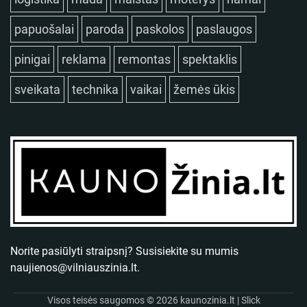
papuošalai
paroda
paskolos
paslaugos
pinigai
reklama
remontas
spektaklis
sveikata
technika
vaikai
žemės ūkis
Norite pasiūlyti straipsnį? Susisiekite su mumis
naujienos@vilniauszinia.lt
.
Visos teisės saugomos © 2026
kaunozinia.lt
| Slick