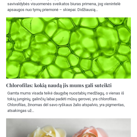
savivaldybės visuomenės sveikatos biuras primena, jog vienintelė
apsaugos nuo tymų priemonė – skiepai. Didžiausią…
Chlorofilas: kokią naudą jis mums gali suteikti
Gamta mums visada teikė daugybę nuostabių medžiagų, o vienas iš
tokių junginių, galinčių labai padėti mūsų gerovei, yra chlorofilas.
Chlorofilas, žinomas dėl savo ryškaus žalio atspalvio, yra pigmentas,
atsakingas už…