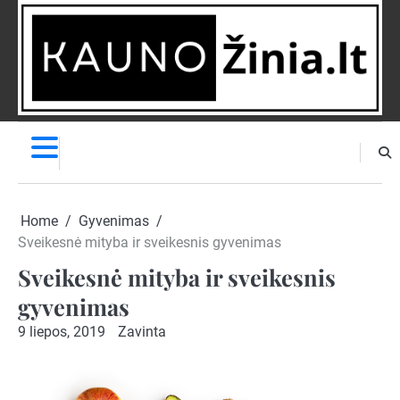
Skip
to
content
NAUJIENOS
PRANEŠK
NAUJIENĄ
Home
Gyvenimas
Sveikesnė mityba ir sveikesnis gyvenimas
Sveikesnė mityba ir sveikesnis
gyvenimas
9 liepos, 2019
Zavinta