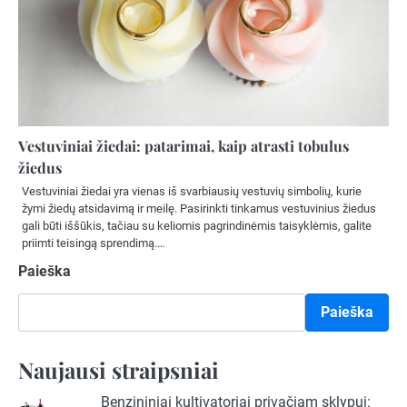
Vestuviniai žiedai: patarimai, kaip atrasti tobulus
žiedus
Vestuviniai žiedai yra vienas iš svarbiausių vestuvių simbolių, kurie
žymi žiedų atsidavimą ir meilę. Pasirinkti tinkamus vestuvinius žiedus
gali būti iššūkis, tačiau su keliomis pagrindinėmis taisyklėmis, galite
priimti teisingą sprendimą.…
Paieška
Paieška
Naujausi straipsniai
Benzininiai kultivatoriai privačiam sklypui: