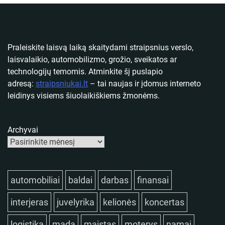
Praleiskite laisvą laiką skaitydami straipsnius verslo,
laisvalaikio, automobilizmo, grožio, sveikatos ar
technologijų temomis. Atminkite šį puslapio
adresą:
straipsniukai.lt
– tai naujas ir įdomus interneto
leidinys visiems šiuolaikiškiems žmonėms.
Archyvai
automobiliai
baldai
darbas
finansai
interjeras
juvelyrika
kelionės
koncertas
logistika
mada
maistas
moterys
namai