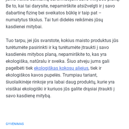
Be to, kai tai darysite, nepamirškite atsižvelgti ir į savo
dabartinę fizinę bei sveikatos būklę ir taip pat –
numatytus tikslus. Tai turi didelės reikšmės jūsų
kasdienei mitybai.
Tuo tarpu, jei jūs svarstote, kokius maisto produktus jūs
turėtumėte pasirinkti ir ką turėtumėte įtraukti į savo
kasdienės mitybos planą, nepamirškite to, kas yra
ekologiška, natūralu ir sveika. Šiuo atveju jums gali
pagelbėti tiek
ekologiškas kokosų aliejus
, tiek ir
ekologiškos kavos pupelės. Trumpiau tariant,
šiuolaikinėje rinkoje yra labai daug produktų, kurie yra
visiškai ekologiški ir kuriuos jūs galite drąsiai įtraukti į
savo kasdienę mitybą.
GYVENIMAS