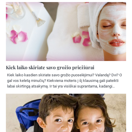
Kiek laiko skiriate savo grožio priežiūrai
Kiek laiko kasdien skiriate savo grožio puoselėjimui? Valandą? Dvi? O
gal vos keletą minučių? Kiekviena moteris į šį klausimą gali pateikti
labai skirtingą atsakymą. Ir tai yra visiškai suprantama, kadangi…