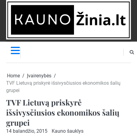
Skip
to
content
NAUJIENOS
PRANEŠK
NAUJIENĄ
Home
Įvairenybės
TVF Lietuvą priskyrė išsivysčiusios ekonomikos šalių
grupei
TVF Lietuvą priskyrė
išsivysčiusios ekonomikos šalių
grupei
14 balandžio, 2015
Kauno šauklys