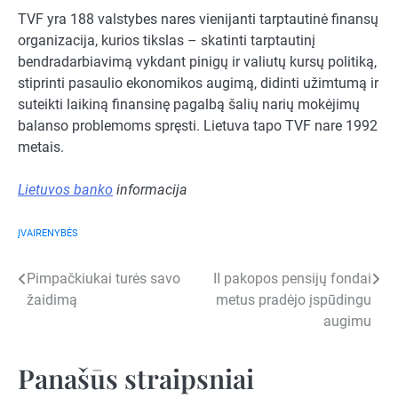
TVF yra 188 valstybes nares vienijanti tarptautinė finansų
organizacija, kurios tikslas – skatinti tarptautinį
bendradarbiavimą vykdant pinigų ir valiutų kursų politiką,
stiprinti pasaulio ekonomikos augimą, didinti užimtumą ir
suteikti laikiną finansinę pagalbą šalių narių mokėjimų
balanso problemoms spręsti. Lietuva tapo TVF nare 1992
metais.
Lietuvos banko
informacija
ĮVAIRENYBĖS
Navigacija
Pimpačkiukai turės savo
II pakopos pensijų fondai
žaidimą
metus pradėjo įspūdingu
tarp
augimu
įrašų
Panašūs straipsniai