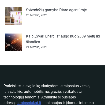
Šviesdėžių gamyba Diaro agentūroje
26 birželio, 2026
Kaip „Švari Energija“ augo nuo 2009 metų iki
šiandien
21 birželio, 2026
Praleiskite laisvą laiką skaitydami straipsnius verslo,
laisvalaikio, automobilizmo, grožio, sveikatos ar
technologijų temomis. Atminkite šį puslapio
adresą:
straipsniukai.lt
– tai naujas ir įdomus interneto