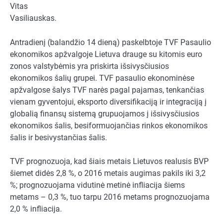
Vitas
Vasiliauskas.
Antradienį (balandžio 14 dieną) paskelbtoje TVF Pasaulio
ekonomikos apžvalgoje Lietuva drauge su kitomis euro
zonos valstybėmis yra priskirta išsivysčiusios
ekonomikos šalių grupei. TVF pasaulio ekonominėse
apžvalgose šalys TVF narės pagal pajamas, tenkančias
vienam gyventojui, eksporto diversifikaciją ir integraciją į
globalią finansų sistemą grupuojamos į išsivysčiusios
ekonomikos šalis, besiformuojančias rinkos ekonomikos
šalis ir besivystančias šalis.
TVF prognozuoja, kad šiais metais Lietuvos realusis BVP
šiemet didės 2,8 %, o 2016 metais augimas pakils iki 3,2
%; prognozuojama vidutinė metinė infliacija šiems
metams – 0,3 %, tuo tarpu 2016 metams prognozuojama
2,0 % infliacija.