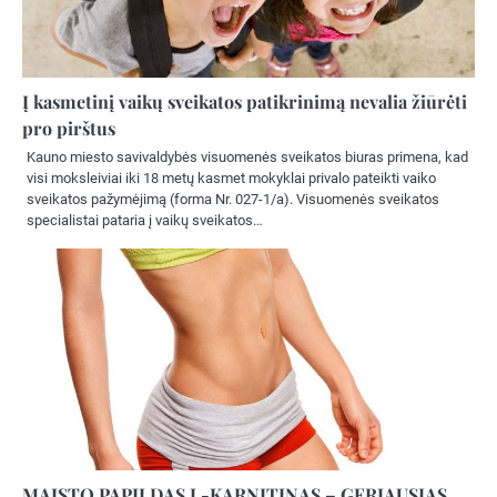
Į kasmetinį vaikų sveikatos patikrinimą nevalia žiūrėti
pro pirštus
Kauno miesto savivaldybės visuomenės sveikatos biuras primena, kad
visi moksleiviai iki 18 metų kasmet mokyklai privalo pateikti vaiko
sveikatos pažymėjimą (forma Nr. 027-1/a). Visuomenės sveikatos
specialistai pataria į vaikų sveikatos…
MAISTO PAPILDAS L-KARNITINAS – GERIAUSIAS