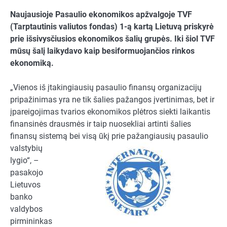
Naujausioje Pasaulio ekonomikos apžvalgoje TVF
(Tarptautinis valiutos fondas) 1-ą kartą Lietuvą priskyrė
prie išsivysčiusios ekonomikos šalių grupės. Iki šiol TVF
mūsų šalį laikydavo kaip besiformuojančios rinkos
ekonomiką.
„Vienos iš įtakingiausių pasaulio finansų organizacijų
pripažinimas yra ne tik šalies pažangos įvertinimas, bet ir
įpareigojimas tvarios ekonomikos plėtros siekti laikantis
finansinės drausmės ir taip nuosekliai artinti šalies
finansų sistemą bei
visą ūkį prie pažangiausių pasaulio
valstybių
lygio“, –
pasakojo
Lietuvos
banko
valdybos
pirmininkas