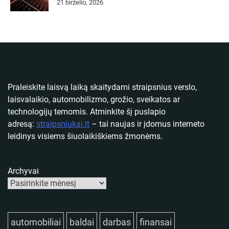
21 birželio, 2026
Praleiskite laisvą laiką skaitydami straipsnius verslo,
laisvalaikio, automobilizmo, grožio, sveikatos ar
technologijų temomis. Atminkite šį puslapio
adresą:
straipsniukai.lt
– tai naujas ir įdomus interneto
leidinys visiems šiuolaikiškiems žmonėms.
Archyvai
automobiliai
baldai
darbas
finansai