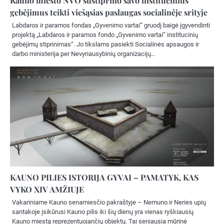
Kauno miesto NVO sustiprino savo institucinius
gebėjimus teikti viešąsias paslaugas socialinėje srityje
Labdaros ir paramos fondas „Gyvenimo vartai“ gruodį baigė įgyvendinti
projektą „Labdaros ir paramos fondo „Gyvenimo vartai“ institucinių
gebėjimų stiprinimas“. Jo tikslams pasiekti Socialinės apsaugos ir
darbo ministerija per Nevyriausybinių organizacijų…
KAUNO PILIES ISTORIJA GYVAI – PAMATYK, KAS
VYKO XIV AMŽIUJE
Vakariniame Kauno senamiesčio pakraštyje – Nemuno ir Neries upių
santakoje įsikūrusi Kauno pilis iki šių dienų yra vienas ryškiausių
Kauno miestą reprezentuojančių objektų. Tai seniausia mūrinė