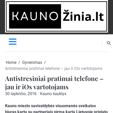
Skip
to
content
NAUJIENOS
PRANEŠK
NAUJIENĄ
Home
Gyvenimas
Antistresiniai pratimai telefone – jau ir iOs vartotojams
Antistresiniai pratimai telefone –
jau ir iOs vartotojams
30 lapkričio, 2016
Kauno šauklys
Kauno miesto savivaldybės visuomenės sveikatos
biuras kartu su partneriais pirmą kartą Lietuvoje pristato