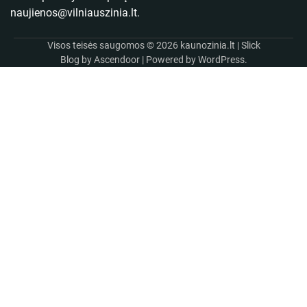
naujienos@vilniauszinia.lt
.
Visos teisės saugomos © 2026
kaunozinia.lt
| Slick
Blog by
Ascendoor
| Powered by
WordPress
.