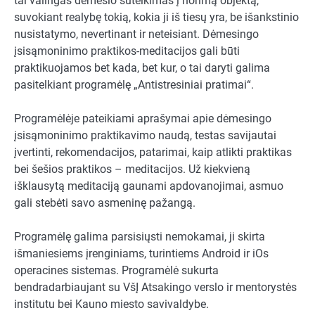
tai valingas dėmesio sutelkimas į norimą objektą,
suvokiant realybę tokią, kokia ji iš tiesų yra, be išankstinio
nusistatymo, nevertinant ir neteisiant. Dėmesingo
įsisąmoninimo praktikos-meditacijos gali būti
praktikuojamos bet kada, bet kur, o tai daryti galima
pasitelkiant programėlę „Antistresiniai pratimai“.
Programėlėje pateikiami aprašymai apie dėmesingo
įsisąmoninimo praktikavimo naudą, testas savijautai
įvertinti, rekomendacijos, patarimai, kaip atlikti praktikas
bei šešios praktikos – meditacijos. Už kiekvieną
išklausytą meditaciją gaunami apdovanojimai, asmuo
gali stebėti savo asmeninę pažangą.
Programėlę galima parsisiųsti nemokamai, ji skirta
išmaniesiems įrenginiams, turintiems Android ir iOs
operacines sistemas. Programėlė sukurta
bendradarbiaujant su VšĮ Atsakingo verslo ir mentorystės
institutu bei Kauno miesto savivaldybe.