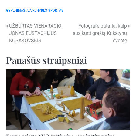
GYVENIMAS
ĮVAIRENYBĖS
SPORTAS
Navigacija
UŽBURTAS VIENARAGIO:
Fotografė pataria, kaip
JONAS EUSTACHIJUS
susikurti gražią Krikštynų
tarp
KOSAKOVSKIS
šventę
įrašų
Panašūs straipsniai