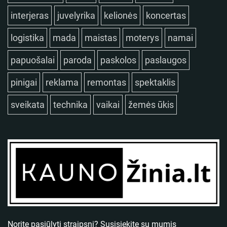
interjeras
juvelyrika
kelionės
koncertas
logistika
mada
maistas
moterys
namai
papuošalai
paroda
paskolos
paslaugos
pinigai
reklama
remontas
spektaklis
sveikata
technika
vaikai
žemės ūkis
Norite pasiūlyti straipsnį? Susisiekite su mumis