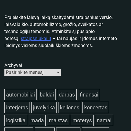
Praleiskite laisvą laiką skaitydami straipsnius verslo,
laisvalaikio, automobilizmo, grožio, sveikatos ar
technologijų temomis. Atminkite šį puslapio
adresą:
straipsniukai.lt
– tai naujas ir įdomus interneto
leidinys visiems šiuolaikiškiems žmonėms.
Archyvai
automobiliai
baldai
darbas
finansai
interjeras
juvelyrika
kelionės
koncertas
logistika
mada
maistas
moterys
namai