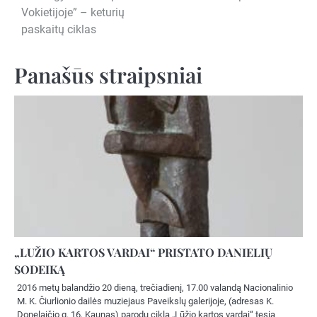
tarp
Vokietijoje” – keturių
įrašų
paskaitų ciklas
Panašūs straipsniai
„LUŽIO KARTOS VARDAI“ PRISTATO DANIELIŲ
SODEIKĄ
2016 metų balandžio 20 dieną, trečiadienį, 17.00 valandą Nacionalinio
M. K. Čiurlionio dailės muziejaus Paveikslų galerijoje, (adresas K.
Donelaičio g. 16, Kaunas) parodų ciklą „Lūžio kartos vardai“ tęsia