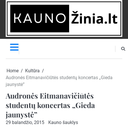
Skip
to
content
NAUJIENOS
PRANEŠK
NAUJIENĄ
Home
Kultūra
Audronės Eitmanavičiūtės studentų koncertas „Gieda
jaunystė”
Audronės Eitmanavičiūtės
studentų koncertas „Gieda
jaunystė”
29 balandžio, 2015
Kauno šauklys