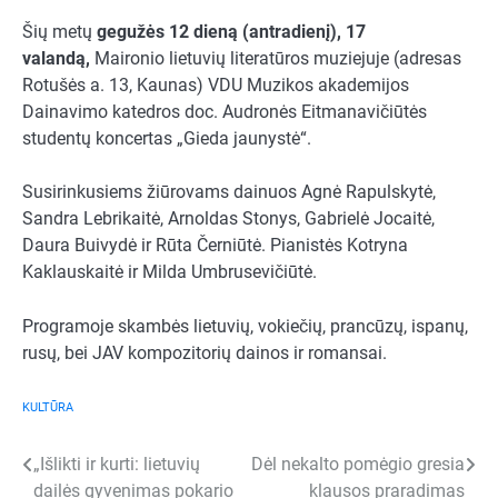
Šių metų
gegužės 12 dieną (antradienį), 17
valandą,
Maironio lietuvių literatūros muziejuje (adresas
Rotušės a. 13, Kaunas) VDU Muzikos akademijos
Dainavimo katedros doc. Audronės Eitmanavičiūtės
studentų koncertas „Gieda jaunystė“.
Susirinkusiems žiūrovams dainuos Agnė Rapulskytė,
Sandra Lebrikaitė, Arnoldas Stonys, Gabrielė Jocaitė,
Daura Buivydė ir Rūta Černiūtė. Pianistės Kotryna
Kaklauskaitė ir Milda Umbrusevičiūtė.
Programoje skambės lietuvių, vokiečių, prancūzų, ispanų,
rusų, bei JAV kompozitorių dainos ir romansai.
KULTŪRA
Navigacija
„Išlikti ir kurti: lietuvių
Dėl nekalto pomėgio gresia
dailės gyvenimas pokario
klausos praradimas