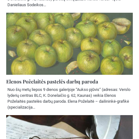
Danieliaus Sodeikos…
Elenos Poželaitės pastelės darbų paroda
Nuo šių metų liepos 9 dienos galerijoje “Aukso pjūvis“ (adresas: Verslo
lyderių centras BLC, K. Donelaičio g. 62, Kaunas) veikia Elenos
Poželaitės pastelės darbų paroda. Elena Poželaitė – dailininkė-grafikė
(specializacija…