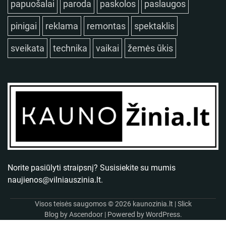
papuošalai
paroda
paskolos
paslaugos
pinigai
reklama
remontas
spektaklis
sveikata
technika
vaikai
žemės ūkis
Norite pasiūlyti straipsnį? Susisiekite su mumis
naujienos@vilniauszinia.lt
.
Visos teisės saugomos © 2026
kaunozinia.lt
| Slick
Blog by
Ascendoor
| Powered by
WordPress
.