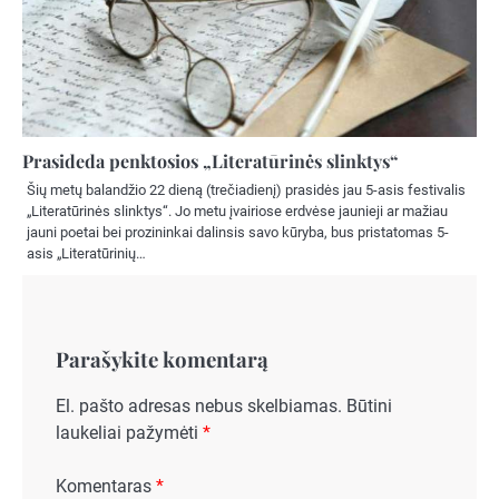
Prasideda penktosios „Literatūrinės slinktys“
Šių metų balandžio 22 dieną (trečiadienį) prasidės jau 5-asis festivalis
„Literatūrinės slinktys“. Jo metu įvairiose erdvėse jaunieji ar mažiau
jauni poetai bei prozininkai dalinsis savo kūryba, bus pristatomas 5-
asis „Literatūrinių…
Parašykite komentarą
El. pašto adresas nebus skelbiamas.
Būtini
laukeliai pažymėti
*
Komentaras
*