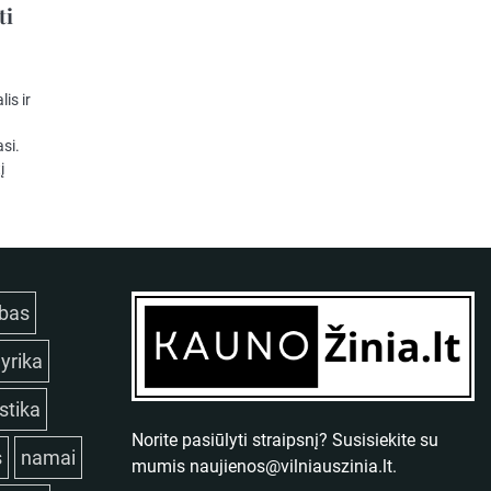
ti
is ir
asi.
į
bas
lyrika
istika
Norite pasiūlyti straipsnį? Susisiekite su
s
namai
mumis
naujienos@vilniauszinia.lt
.