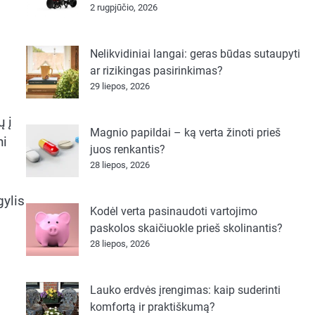
2 rugpjūčio, 2026
Nelikvidiniai langai: geras būdas sutaupyti
ar rizikingas pasirinkimas?
29 liepos, 2026
ų į
Magnio papildai – ką verta žinoti prieš
ni
juos renkantis?
28 liepos, 2026
gylis
Kodėl verta pasinaudoti vartojimo
paskolos skaičiuokle prieš skolinantis?
28 liepos, 2026
Lauko erdvės įrengimas: kaip suderinti
komfortą ir praktiškumą?