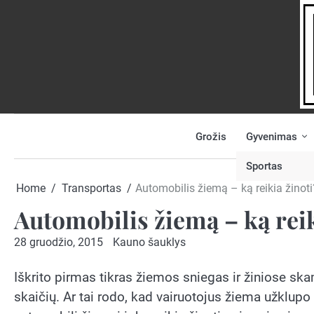
Skip
to
content
Grožis
Gyvenimas
NAUJIENOS
PRANEŠK
NAUJIENĄ
Sportas
Home
Transportas
Automobilis žiemą – ką reikia žinoti
Automobilis žiemą – ką reik
28 gruodžio, 2015
Kauno šauklys
Iškrito pirmas tikras žiemos sniegas ir žiniose ska
skaičių. Ar tai rodo, kad vairuotojus žiema užklupo 