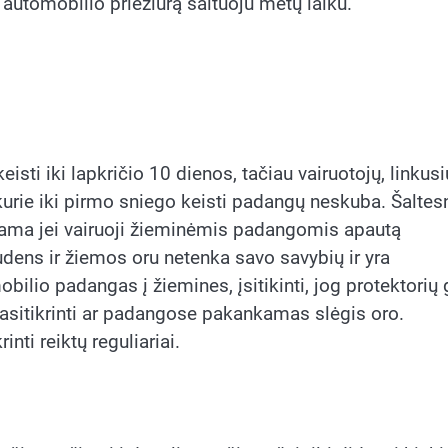
, automobilio priežiūrą šaltuoju metų laiku.
sti iki lapkričio 10 dienos, tačiau vairuotojų, linkusi
kurie iki pirmo sniego keisti padangų neskuba. Šaltes
untama jei vairuoji žieminėmis padangomis apautą
dens ir žiemos oru netenka savo savybių ir yra
ilio padangas į žiemines, įsitikinti, jog protektorių 
pasitikrinti ar padangose pakankamas slėgis oro.
inti reiktų reguliariai.