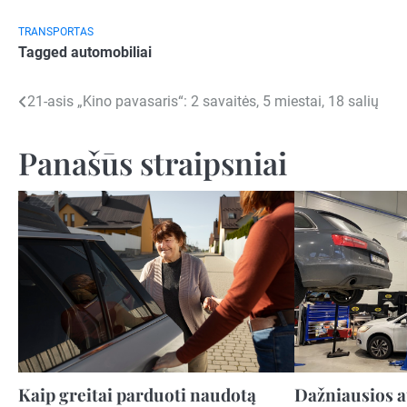
TRANSPORTAS
Tagged
automobiliai
Navigacija
21-asis „Kino pavasaris“: 2 savaitės, 5 miestai, 18 salių
tarp
Panašūs straipsniai
įrašų
Kaip greitai parduoti naudotą
Dažniausios a