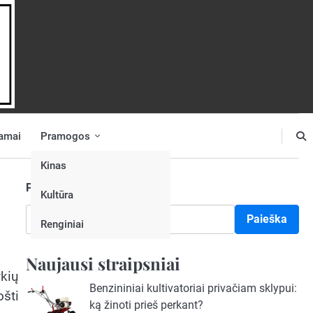
amai
Pramogos
Kinas
Paieška
Kultūra
Paieška
Renginiai
Naujausi straipsniai
ykių
Benzininiai kultivatoriai privačiam sklypui:
ošti
ką žinoti prieš perkant?