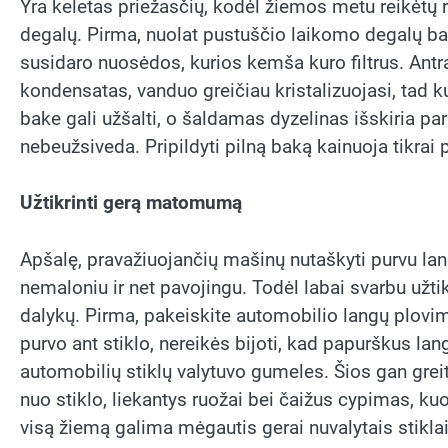
Yra keletas priežasčių, kodėl žiemos metu reikėtų reč
degalų. Pirma, nuolat pustuščio laikomo degalų bako
susidaro nuosėdos, kurios kemša kuro filtrus. Ant
kondensatas, vanduo greičiau kristalizuojasi, tad 
bake gali užšalti, o šaldamas dyzelinas išskiria par
nebeužsiveda. Pripildyti pilną baką kainuoja tikrai 
Užtikrinti gerą matomumą
Apšalę, pravažiuojančių mašinų nutaškyti purvu langai
nemaloniu ir net pavojingu. Todėl labai svarbu užt
dalykų. Pirma, pakeiskite automobilio langų plovim
purvo ant stiklo, nereikės bijoti, kad papurškus lang
automobilių stiklų valytuvo gumeles. Šios gan grei
nuo stiklo, liekantys ruožai bei čaižus cypimas, ku
visą žiemą galima mėgautis gerai nuvalytais stiklai