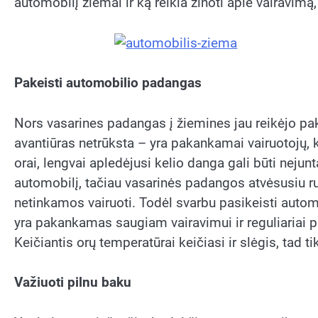
automobilį žiemai ir ką reikia žinoti apie vairavimą
Pakeisti automobilio padangas
Nors vasarines padangas į žiemines jau reikėjo pakei
avantiūras netrūksta – yra pakankamai vairuotojų, 
orai, lengvai apledėjusi kelio danga gali būti nej
automobilį, tačiau vasarinės padangos atvėsusiu ru
netinkamos vairuoti. Todėl svarbu pasikeisti automob
yra pakankamas saugiam vairavimui ir reguliariai 
Keičiantis orų temperatūrai keičiasi ir slėgis, tad tikr
Važiuoti pilnu baku