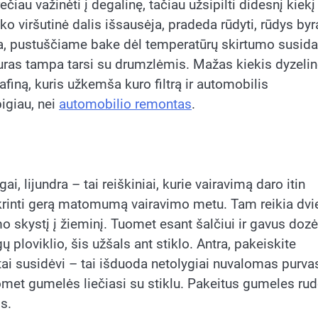
iau važinėti į degalinę, tačiau užsipilti didesnį kiekį
 viršutinė dalis išsausėja, pradeda rūdyti, rūdys byr
ra, pustuščiame bake dėl temperatūrų skirtumo susida
kuras tampa tarsi su drumzlėmis. Mažas kiekis dyzeli
afiną, kuris užkemša kuro filtrą ir automobilis
pigiau, nei
automobilio remontas
.
, lijundra – tai reiškiniai, kurie vairavimą daro itin
ikrinti gerą matomumą vairavimo metu. Tam reikia dvi
o skystį į žieminį. Tuomet esant šalčiui ir gavus dozė
ų ploviklio, šis užšals ant stiklo. Antra, pakeiskite
tai susidėvi – tai išduoda netolygiai nuvalomas purva
omet gumelės liečiasi su stiklu. Pakeitus gumeles rud
s.