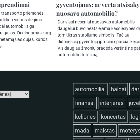
 sprendimai
gyventojams: ar verta atsisaky
nuosavo automobilio?
li transporto priemonės
 padidina vidaus degimo
Dar visai neseniai nuosavas automobilis
dėl automobilis gali
daugeliui buvo neatsiejama kasdienybės dal
u galios. Degindamas kurą
tam tikras stabilumo simbolis. Tačiau
išmetamąsias dujas, kurios
didmiesčių gyventojų įpročiai sparčiai keiči
os…
Vis daugiau žmonių pradeda vertinti ne pat
automobilio turėjimą,…
automobiliai
baldai
dar
finansai
interjeras
juve
kelionės
koncertas
log
mada
maistas
motery