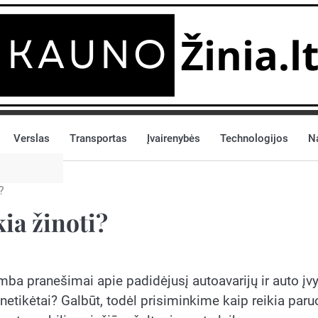
Verslas
Transportas
Įvairenybės
Technologijos
N
?
ia žinoti?
mba pranešimai apie padidėjusį autoavarijų ir auto įv
netikėtai? Galbūt, todėl prisiminkime kaip reikia paru