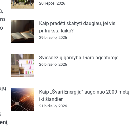
20 liepos, 2026
a,
ro
Kaip pradėti skaityti daugiau, jei vis
no
pritrūksta laiko?
29 birželio, 2026
Šviesdėžių gamyba Diaro agentūroje
26 birželio, 2026
ejų
Kaip „Švari Energija“ augo nuo 2009 metų
iki šiandien
21 birželio, 2026
s
enį,