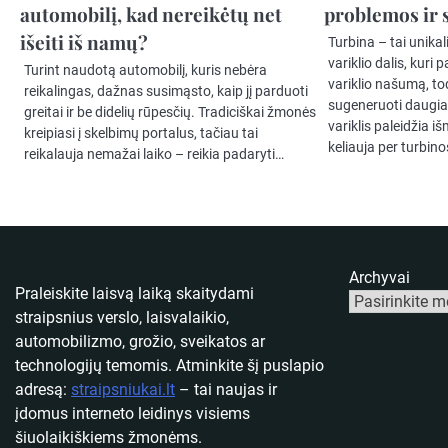
automobilį, kad nereikėtų net
problemos ir
išeiti iš namų?
Turbina – tai unika
variklio dalis, kuri
Turint naudotą automobilį, kuris nebėra
variklio našumą, to
reikalingas, dažnas susimąsto, kaip jį parduoti
sugeneruoti daugia
greitai ir be didelių rūpesčių. Tradiciškai žmonės
variklis paleidžia 
kreipiasi į skelbimų portalus, tačiau tai
keliauja per turbin
reikalauja nemažai laiko – reikia padaryti…
Archyvai
Praleiskite laisvą laiką skaitydami
straipsnius verslo, laisvalaikio,
automobilizmo, grožio, sveikatos ar
technologijų temomis. Atminkite šį puslapio
adresą:
straipsniukai.lt
– tai naujas ir
įdomus interneto leidinys visiems
šiuolaikiškiems žmonėms.