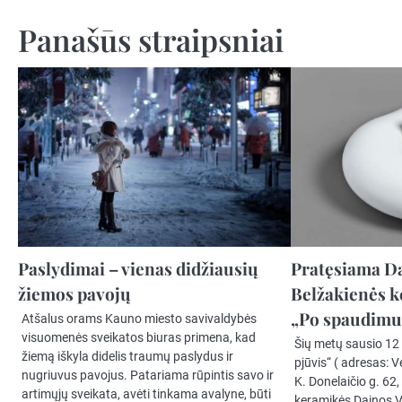
tarp
Panašūs straipsniai
įrašų
Paslydimai – vienas didžiausių
Pratęsiama D
žiemos pavojų
Belžakienės 
„Po spaudimu
Atšalus orams Kauno miesto savivaldybės
visuomenės sveikatos biuras primena, kad
Šių metų sausio 12 
žiemą iškyla didelis traumų paslydus ir
pjūvis“ ( adresas: V
nugriuvus pavojus. Patariama rūpintis savo ir
K. Donelaičio g. 62
artimųjų sveikata, avėti tinkama avalyne, būti
keramikės Dainos 