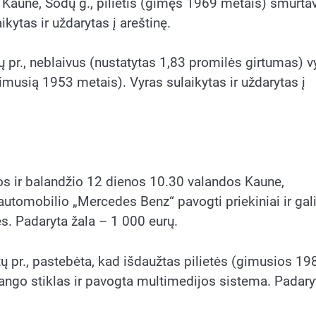
Kaune, Sodų g., pilietis (gimęs 1969 metais) smurta
kytas ir uždarytas į areštinę.
 pr., neblaivus (nustatytas 1,83 promilės girtumas) v
musią 1953 metais). Vyras sulaikytas ir uždarytas į
os ir balandžio 12 dienos 10.30 valandos Kaune,
utomobilio „Mercedes Benz“ pavogti priekiniai ir gali
ės. Padaryta žala – 1 000 eurų.
ų pr., pastebėta, kad išdaužtas pilietės (gimusios 19
lango stiklas ir pavogta multimedijos sistema. Padary