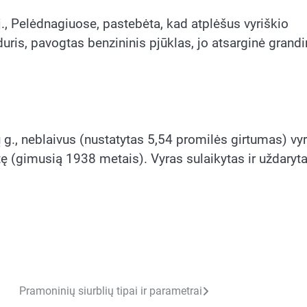
., Pelėdnagiuose, pastebėta, kad atplėšus vyriškio
ris, pavogtas benzininis pjūklas, jo atsarginė grandin
g., neblaivus (nustatytas 5,54 promilės girtumas) vy
 (gimusią 1938 metais). Vyras sulaikytas ir uždaryta
Pramoninių siurblių tipai ir parametrai