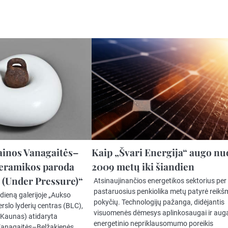
ainos Vanagaitės–
Kaip „Švari Energija“ augo nu
keramikos paroda
2009 metų iki šiandien
 (Under Pressure)“
Atsinaujinančios energetikos sektorius per
pastaruosius penkiolika metų patyrė reik
dieną galerijoje „Aukso
pokyčių. Technologijų pažanga, didėjantis
erslo lyderių centras (BLC),
visuomenės dėmesys aplinkosaugai ir aug
, Kaunas) atidaryta
energetinio nepriklausomumo poreikis
Vanagaitės–Belžakienės