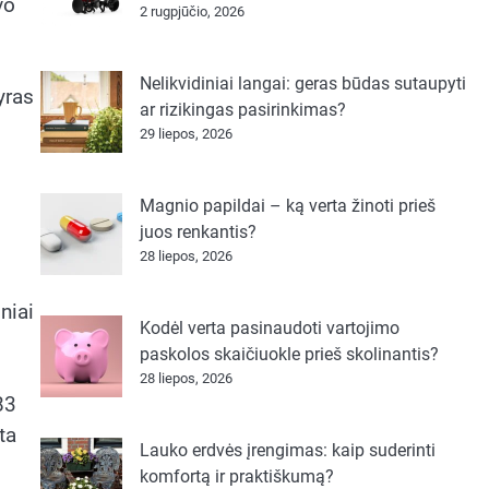
vo
2 rugpjūčio, 2026
Nelikvidiniai langai: geras būdas sutaupyti
yras
ar rizikingas pasirinkimas?
29 liepos, 2026
Magnio papildai – ką verta žinoti prieš
juos renkantis?
28 liepos, 2026
niai
Kodėl verta pasinaudoti vartojimo
paskolos skaičiuokle prieš skolinantis?
28 liepos, 2026
83
ta
Lauko erdvės įrengimas: kaip suderinti
komfortą ir praktiškumą?