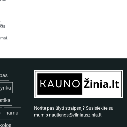
.
čių
emai,
bas
lyrika
istika
Norite pasiūlyti straipsnį? Susisiekite su
s
namai
mumis
naujienos@vilniauszinia.lt
.
kolos