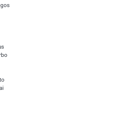
ligos
us
arbo
to
ai