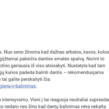
 Nuo seno žinoma kad dažnas arbatos, kavos, kolos
grįžtamai pakeičia danties emalės spalvą. Norint to
otino geriausia iš viso atsisakyti. Nustatyta kad tam
iagų kurios padeda balinti dantis – rekomenduojama
tai galite perskaityti čia:
giena-ir-balinimas
.
ntensyvumu. Vieni į tai reaguoja neutraliai suprasd
l to nedaro nes žino kad dantų balinimas nėra nekalta