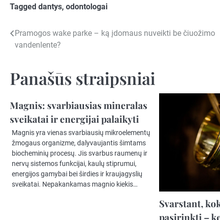
Tagged
dantys
,
odontologai
Navigacija
Pramogos wake parke – ką įdomaus nuveikti be čiuožimo
vandenlente?
tarp
įrašų
Panašūs straipsniai
Magnis: svarbiausias mineralas
sveikatai ir energijai palaikyti
Magnis yra vienas svarbiausių mikroelementų
žmogaus organizme, dalyvaujantis šimtams
biocheminių procesų. Jis svarbus raumenų ir
nervų sistemos funkcijai, kaulų stiprumui,
energijos gamybai bei širdies ir kraujagyslių
sveikatai. Nepakankamas magnio kiekis…
Svarstant, ko
pasirinkti – k