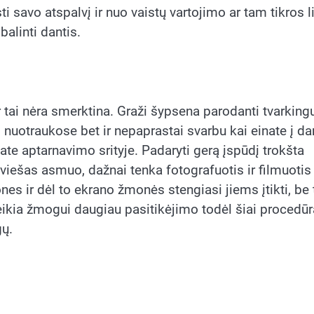
ti savo atspalvį ir nuo vaistų vartojimo ar tam tikros 
balinti dantis.
r tai nėra smerktina. Graži šypsena parodanti tvarking
ti nuotraukose bet ir nepaprastai svarbu kai einate į d
ate aptarnavimo srityje. Padaryti gerą įspūdį trokšta
e viešas asmuo, dažnai tenka fotografuotis ir filmuotis
ones ir dėl to ekrano žmonės stengiasi jiems įtikti, be 
eikia žmogui daugiau pasitikėjimo todėl šiai procedūr
gų.