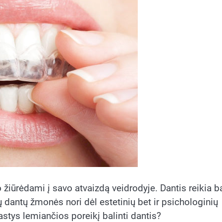
 žiūrėdami į savo atvaizdą veidrodyje. Dantis reikia ba
ų dantų žmonės nori dėl estetinių bet ir psichologinių
stys lemiančios poreikį balinti dantis?