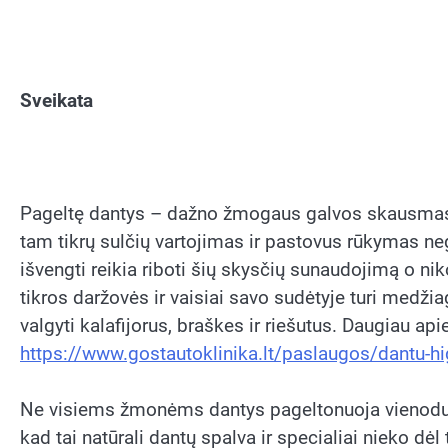
Sveikata
Pageltę dantys – dažno žmogaus galvos skausmas.
tam tikrų sulčių vartojimas ir pastovus rūkymas ne
išvengti reikia riboti šių skysčių sunaudojimą o nik
tikros daržovės ir vaisiai savo sudėtyje turi medž
valgyti kalafijorus, braškes ir riešutus. Daugiau apie 
https://www.gostautoklinika.lt/paslaugos/dantu-hi
Ne visiems žmonėms dantys pageltonuoja vienodu i
kad tai natūrali dantų spalva ir specialiai nieko dė