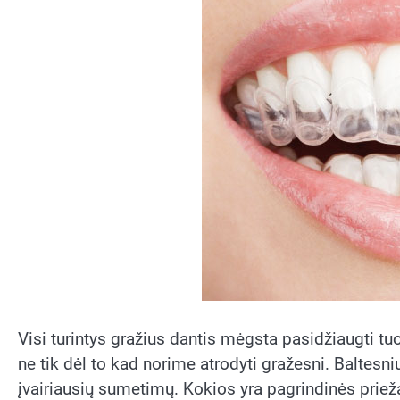
Visi turintys gražius dantis mėgsta pasidžiaugti tuo
ne tik dėl to kad norime atrodyti gražesni. Baltesni
įvairiausių sumetimų. Kokios yra pagrindinės prieža