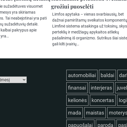
grožiui puoselėti
ie sužadėtuves visuomet
ėmesys yra skiriamas
Limfos apytaka – vienas svarbiausių, bet
. Tai neabejotinai yra pati
dažnai pamirštamų sveikatos komponentų
nų sužadėtuvių detalė.
Limfinė sistema atsakinga už toksinų, skys
 kalbai pakrypus apie
perteklių ir medžiagų apykaitos atliekų
 yra…
pašalinimą iš organizmo. Sutrikus šiai sist
gali kilti įvairių…
automobiliai
baldai
dar
finansai
interjeras
juve
kelionės
koncertas
log
mada
maistas
motery
papuošalai
paroda
pas