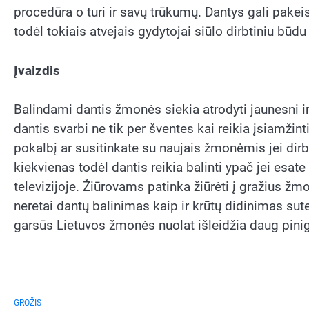
procedūra o turi ir savų trūkumų. Dantys gali pakeis
todėl tokiais atvejais gydytojai siūlo dirbtiniu būdu 
Įvaizdis
Balindami dantis žmonės siekia atrodyti jaunesni i
dantis svarbi ne tik per šventes kai reikia įsiamžin
pokalbį ar susitinkate su naujais žmonėmis jei dirb
kiekvienas todėl dantis reikia balinti ypač jei esat
televizijoje. Žiūrovams patinka žiūrėti į gražius žm
neretai dantų balinimas kaip ir krūtų didinimas sut
garsūs Lietuvos žmonės nuolat išleidžia daug pini
GROŽIS