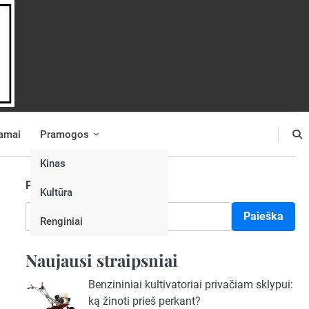
amai
Pramogos
Kinas
Paieška
Kultūra
Paieška
Renginiai
Naujausi straipsniai
Benzininiai kultivatoriai privačiam sklypui:
ką žinoti prieš perkant?