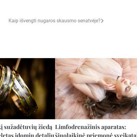
Kaip išvengti nugaros skausmo senatvėje?
kį sužadėtuvių žiedą
Limfodrenažinis aparatas:
eletas įdomių detalių
šiuolaikinė priemonė sveikatai