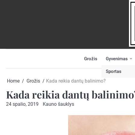
Skip
to
content
Grožis
Gyvenimas
NAUJIENOS
PRANEŠK
NAUJIENĄ
Sportas
Home
Grožis
Kada reikia dantų balinimo?
Kada reikia dantų balinimo
24 spalio, 2019
Kauno šauklys