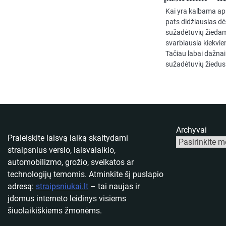
Kai yra kalbama ap
pats didžiausias d
sužadėtuvių žiedams
svarbiausia kiekvie
Tačiau labai dažnai
sužadėtuvių žiedus
Archyvai
Praleiskite laisvą laiką skaitydami
straipsnius verslo, laisvalaikio,
automobilizmo, grožio, sveikatos ar
technologijų temomis. Atminkite šį puslapio
adresą:
straipsniukai.lt
– tai naujas ir
įdomus interneto leidinys visiems
šiuolaikiškiems žmonėms.