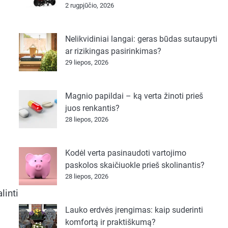
2 rugpjūčio, 2026
Nelikvidiniai langai: geras būdas sutaupyti
ar rizikingas pasirinkimas?
29 liepos, 2026
Magnio papildai – ką verta žinoti prieš
juos renkantis?
28 liepos, 2026
Kodėl verta pasinaudoti vartojimo
paskolos skaičiuokle prieš skolinantis?
28 liepos, 2026
linti
Lauko erdvės įrengimas: kaip suderinti
komfortą ir praktiškumą?