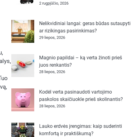
2 rugpjūčio, 2026
Nelikvidiniai langai: geras būdas sutaupyti
ar rizikingas pasirinkimas?
29 liepos, 2026
u,
Magnio papildai – ką verta žinoti prieš
alys,
juos renkantis?
28 liepos, 2026
Tuo
vą,
Kodėl verta pasinaudoti vartojimo
paskolos skaičiuokle prieš skolinantis?
28 liepos, 2026
Lauko erdvės įrengimas: kaip suderinti
komfortą ir praktiškumą?