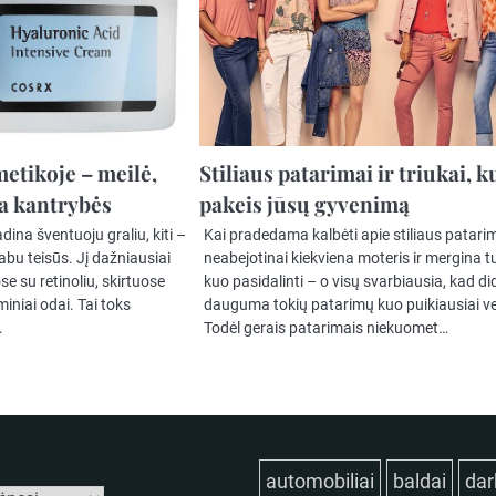
metikoje – meilė,
Stiliaus patarimai ir triukai, k
ja kantrybės
pakeis jūsų gyvenimą
vadina šventuoju graliu, kiti –
Kai pradedama kalbėti apie stiliaus patari
abu teisūs. Jį dažniausiai
neabejotinai kiekviena moteris ir mergina tu
e su retinoliu, skirtuose
kuo pasidalinti – o visų svarbiausia, kad did
iniai odai. Tai toks
dauguma tokių patarimų kuo puikiausiai ve
…
Todėl gerais patarimais niekuomet…
automobiliai
baldai
dar