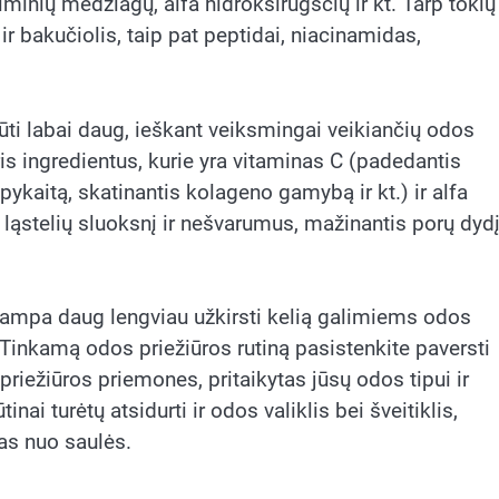
iminių medžiagų, alfa hidroksirūgščių ir kt. Tarp tokių
ir bakučiolis, taip pat peptidai, niacinamidas,
būti labai daug, ieškant veiksmingai veikiančių odos
ris ingredientus, kurie yra vitaminas C (padedantis
apykaitą, skatinantis kolageno gamybą ir kt.) ir alfa
 ląstelių sluoksnį ir nešvarumus, mažinantis porų dydį
tampa daug lengviau užkirsti kelią galimiems odos
Tinkamą odos priežiūros rutiną pasistenkite paversti
priežiūros priemones, pritaikytas jūsų odos tipui ir
ai turėtų atsidurti ir odos valiklis bei šveitiklis,
as nuo saulės.