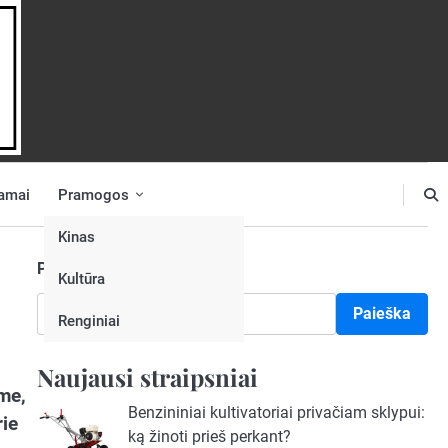
amai
Pramogos
Kinas
Paieška
Kultūra
Paieška
Renginiai
Naujausi straipsniai
me,
Benzininiai kultivatoriai privačiam sklypui:
rie
ką žinoti prieš perkant?