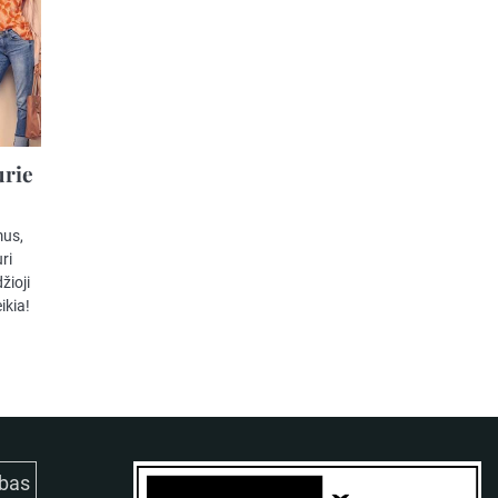
urie
mus,
ri
žioji
ikia!
bas