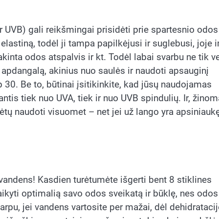
ir UVB) gali reikšmingai prisidėti prie spartesnio odos
lastiną, todėl ji tampa papilkėjusi ir suglebusi, joje 
akinta odos atspalvis ir kt. Todėl labai svarbu ne tik v
s apdangalą, akinius nuo saulės ir naudoti apsauginį
30. Be to, būtinai įsitikinkite, kad jūsų naudojamas
tis tiek nuo UVA, tiek ir nuo UVB spindulių. Ir, žinom
tų naudoti visuomet – net jei už lango yra apsiniaukę
vandens! Kasdien turėtumėte išgerti bent 8 stiklines
aikyti optimalią savo odos sveikatą ir būklę, nes odos
tarpu, jei vandens vartosite per mažai, dėl dehidratacij