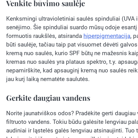
Venkite būvimo saulėje
Kenksmingi ultravioletiniai saulės spinduliai (UVA 
senėjimo. Šie spinduliai suardo mūsų odoje esantį e
formuotis raukšlės, atsiranda
hiperpigmentacija
, p
būti saulėje, tačiau taip pat visuomet dėvėti galvo
kremą nuo saulės, kurio SPF būtų ne mažesnis kaip 
kremas nuo saulės yra plataus spektro, t.y. apsaugan
nepamirškite, kad apsauginį kremą nuo saulės reikė
jau kurį laiką nematėte saulutės.
Gerkite daugiau vandens
Norite jaunatviškos odos? Pradėkite gerti daugiau 
filtruoto vandens. Tokiu būdu galėsite lengviau pal
audiniai ir ląstelės galės lengviau atsinaujinti. Tuo 