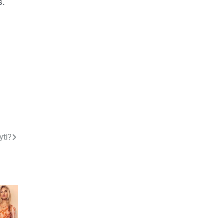
s.
yti?