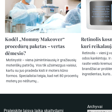
Kodėl „Mommy Makeover“
Retinolis kos
procedūrų paketas – vertas
kuri reikalau
dėmesio?
Retinolis – vieni jį 
odos kankintoju. Ir 
Motinystė – viena įsimintiniausių ir gražiausių
rasite veido kremuos
moteriškų patirčių. Vos tik užsimezgus vaisiui,
brandžiai ar problem
kartu su juo pradeda kisti ir moters kūno
ingredientas, kuris
formos. Specialistai teigia, kad net 80 procentų
moterų po nėštumų…
Archyvai
Praleiskite laisvą laiką skaitydami