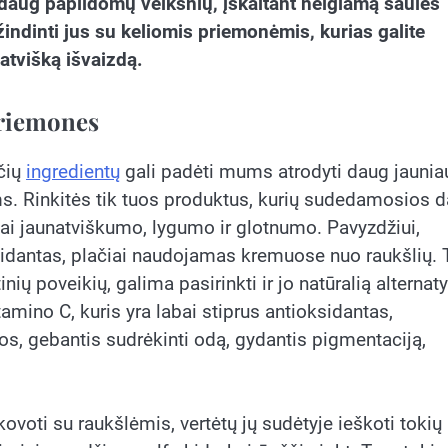
r daug papildomų veiksnių, įskaitant neigiamą saulės
indinti jus su keliomis priemonėmis, kurias galite
atvišką išvaizdą.
priemones
čių
ingredientų
gali padėti mums atrodyti daug jaunia
ems. Rinkitės tik tuos produktus, kurių sudedamosios d
odai jaunatviškumo, lygumo ir glotnumo. Pavyzdžiui,
oksidantas, plačiai naudojamas kremuose nuo raukšlių. 
nių poveikių, galima pasirinkti ir jo natūralią alternaty
itamino C, kuris yra labai stiprus antioksidantas,
, gebantis sudrėkinti odą, gydantis pigmentaciją,
ovoti su raukšlėmis, vertėtų jų sudėtyje ieškoti tokių