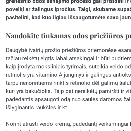
greitesnio odos senėjimo proceso gali prisidėti i
poveikį ar žalingus įpročius. Taigi, skubame supaž
pasitelkti, kad kuo ilgiau išsaugotumėte savo jaun
Naudokite tinkamas odos priežiūros 
Daugybė įvairių grožio priežiūros priemonėse esan
tačiau reikėtų elgtis labai atsakingai ir būti budri
kaip įrodyta moksliniais tyrimais, suteikia veido 
retinolis yra vitamino A junginys ir galingas anti
tarpu nenorintiems rinktis retinolio dėl galimų šaluti
kuri yra bakučiolis. Taip pat nereikėtų pamiršti ir v
padedantis apsaugoti odą nuo saulės daromos žalos
išlyginantis raukšles ir kt.
Norint atrasti veido kremą, padedantį veiksmingai k