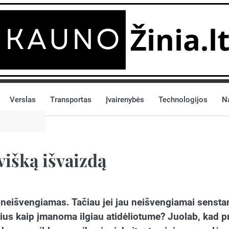
Verslas
Transportas
Įvairenybės
Technologijos
N
višką išvaizdą
 neišvengiamas. Tačiau jei jau neišvengiamai sensta
ius kaip įmanoma ilgiau atidėliotume? Juolab, kad p