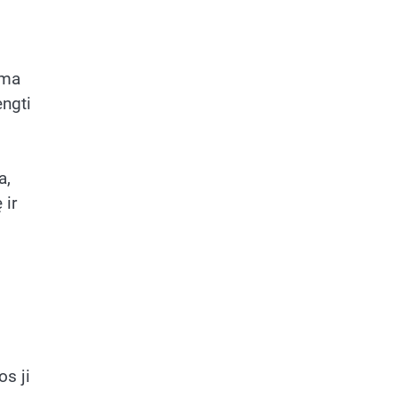
ima
engti
a,
 ir
os ji