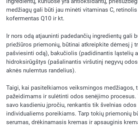
ingredientų, kuriuose yra antioksidantų, priešuždeg
medžiagų gali būti jau minėti vitaminas C, retinolis 
kofermentas Q10 ir kt.
Ir nors odą atjauninti padedančių ingredientų gali 
priežiūros priemonių, būtinai atkreipkite dėmesį į t
pašviesinti odą), bakučiolis (padidinantis ląstelių 
hidroksirūgštys (pašalinantis viršutinį negyvų odos
aknės nulemtus randelius).
Taigi, kai pasitelkiamos veiksmingos medžiagos, 
pažeidimams ir sulėtinti odos senėjimo procesus. 
savo kasdieniu įpročiu, renkantis tik švelnias odos 
individualiems poreikiams. Tarp tokių priemonių būtin
serumas, drėkinamasis kremas ir apsauginis krem