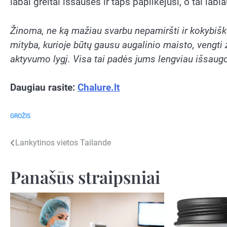
labai greitai išsausės ir taps papilkėjusi, o tai lab
Žinoma, ne ką mažiau svarbu nepamiršti ir kokybiško
mityba, kurioje būtų gausu augalinio maisto, vengti ž
aktyvumo lygį. Visa tai padės jums lengviau išsaugoti
Daugiau rasite:
Chalure.lt
GROŽIS
Navigacija
Lankytinos vietos Tailande
tarp
Panašūs straipsniai
įrašų