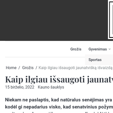
Skip
to
content
Grožis
Gyvenimas
NAUJIENOS
PRANEŠK
NAUJIENĄ
Sportas
Home
Grožis
Kaip ilgiau išsaugoti jaunatvišką išvaizdą
Kaip ilgiau išsaugoti jaunat
15 birželio, 2022
Kauno šauklys
Niekam ne paslaptis, kad natūralus senėjimas yra
kodėl gi nepadarius visko, kad senatvinius požym