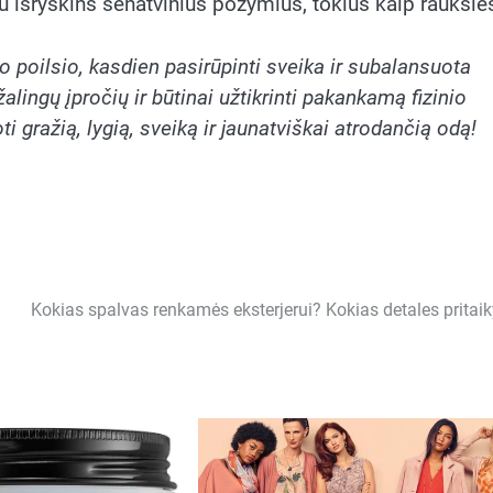
iau išryškins senatvinius požymius, tokius kaip raukšlė
 poilsio, kasdien pasirūpinti sveika ir subalansuota
alingų įpročių ir būtinai užtikrinti pakankamą fizinio
 gražią, lygią, sveiką ir jaunatviškai atrodančią odą
!
Kokias spalvas renkamės eksterjerui? Kokias detales pritaik