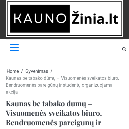
Skip
to
content
NAUJIENOS
PRANEŠK
NAUJIENĄ
Home
Gyvenimas
Kaunas be tabako dūmų – Visuomenės sveikatos biuro,
Bendruomenės pareigūnų ir studentų organizuojama
akcija
Kaunas be tabako dūmų –
Visuomenės sveikatos biuro,
Bendruomenės pareigūnų ir