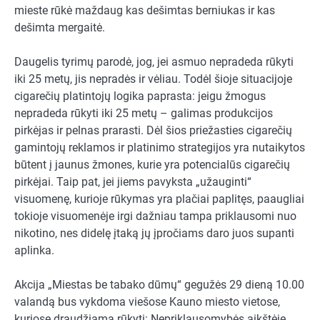
mieste rūkė maždaug kas dešimtas berniukas ir kas
dešimta mergaitė.
Daugelis tyrimų parodė, jog, jei asmuo nepradeda rūkyti
iki 25 metų, jis nepradės ir vėliau. Todėl šioje situacijoje
cigarečių platintojų logika paprasta: jeigu žmogus
nepradeda rūkyti iki 25 metų – galimas produkcijos
pirkėjas ir pelnas prarasti. Dėl šios priežasties cigarečių
gamintojų reklamos ir platinimo strategijos yra nutaikytos
būtent į jaunus žmones, kurie yra potencialūs cigarečių
pirkėjai. Taip pat, jei jiems pavyksta „užauginti“
visuomenę, kurioje rūkymas yra plačiai paplitęs, paaugliai
tokioje visuomenėje irgi dažniau tampa priklausomi nuo
nikotino, nes didelę įtaką jų įpročiams daro juos supanti
aplinka.
Akcija „Miestas be tabako dūmų“ gegužės 29 dieną 10.00
valandą bus vykdoma viešose Kauno miesto vietose,
kuriose draudžiama rūkyti: Nepriklausomybės aikštėje,