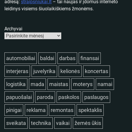
adresą:
straipsniukai.lt
– tai naujas ir įdomus interneto
leidinys visiems šiuolaikiškiems žmonėms.
Archyvai
automobiliai
baldai
darbas
finansai
interjeras
juvelyrika
kelionės
koncertas
logistika
mada
maistas
moterys
namai
papuošalai
paroda
paskolos
paslaugos
pinigai
reklama
remontas
spektaklis
sveikata
technika
vaikai
žemės ūkis