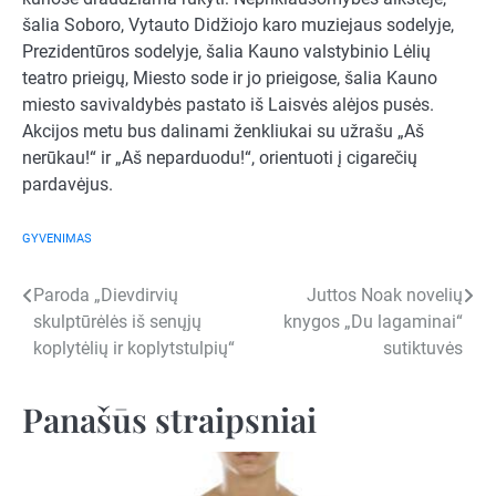
šalia Soboro, Vytauto Didžiojo karo muziejaus sodelyje,
Prezidentūros sodelyje, šalia Kauno valstybinio Lėlių
teatro prieigų, Miesto sode ir jo prieigose, šalia Kauno
miesto savivaldybės pastato iš Laisvės alėjos pusės.
Akcijos metu bus dalinami ženkliukai su užrašu „Aš
nerūkau!“ ir „Aš neparduodu!“, orientuoti į cigarečių
pardavėjus.
GYVENIMAS
Navigacija
Paroda „Dievdirvių
Juttos Noak novelių
skulptūrėlės iš senųjų
knygos „Du lagaminai“
tarp
koplytėlių ir koplytstulpių“
sutiktuvės
įrašų
Panašūs straipsniai