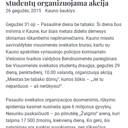
studentų organizuojama akcija
26 gegužės, 2015
Kauno šauklys
Gegužės 31-oji – Pasaulinė diena be tabako. Ši diena bus
minima ir Kaune, kur šiais metais didelis dėmesys
skiriamas rūkantiems nepilnamečiams. Kauno miesto
savivaldybės visuomenės sveikatos biuras, kartu su
Kauno apskrities vyriausiojo policijos komisariato
Viešosios tvarkos valdybos Bendruomenės pareigūnais
bei Visuomenės sveikatos studentų draugija, gegužės 29
dieną, penktadienį, 10.00 valandą, organizuoja akciją
„Miestas be tabako dūmų“, kurios šūkis – „Jei tu
neparduosi – aš nerūkysiu!“.
Pasaulio sveikatos organizacijos duomenimis, rūkymo
epidemija kasmet nusineša apie 6 milijonus gyvybių.
Nesunku paskaičiuoti – po pilnutėlę „Žalgirio“ areną, kuri
talpina 17 500 žmonių, kiekvieną dieną. Ko gero, šis
palygimas yra sunkiai suvokiamas, nes rūkančius