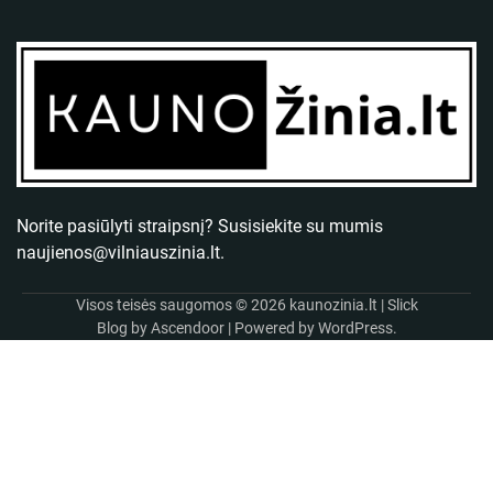
Norite pasiūlyti straipsnį? Susisiekite su mumis
naujienos@vilniauszinia.lt
.
Visos teisės saugomos © 2026
kaunozinia.lt
| Slick
Blog by
Ascendoor
| Powered by
WordPress
.