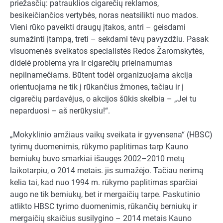
priežasčių: patrauklios cigarečių reklamos,
besikeičiančios vertybės, noras neatsilikti nuo mados.
Vieni rūko paveikti draugų įtakos, antri – geisdami
sumažinti įtampą, treti – sekdami tėvų pavyzdžiu. Pasak
visuomenės sveikatos specialistės Redos Žaromskytės,
didelė problema yra ir cigarečių prieinamumas
nepilnamečiams. Būtent todėl organizuojama akcija
orientuojama ne tik į rūkančius žmones, tačiau ir į
cigarečių pardavėjus, o akcijos šūkis skelbia – „Jei tu
neparduosi – aš nerūkysiu!“.
„Mokyklinio amžiaus vaikų sveikata ir gyvensena“ (HBSC)
tyrimų duomenimis, rūkymo paplitimas tarp Kauno
berniukų buvo smarkiai išaugęs 2002–2010 metų
laikotarpiu, o 2014 metais. jis sumažėjo. Tačiau nerimą
kelia tai, kad nuo 1994 m. rūkymo paplitimas sparčiai
augo ne tik berniukų, bet ir mergaičių tarpe. Paskutinio
atlikto HBSC tyrimo duomenimis, rūkančių berniukų ir
mergaičių skaičius susilygino – 2014 metais Kauno