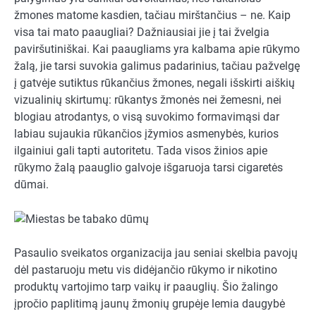
žmones matome kasdien, tačiau mirštančius – ne. Kaip
visa tai mato paaugliai? Dažniausiai jie į tai žvelgia
paviršutiniškai. Kai paaugliams yra kalbama apie rūkymo
žalą, jie tarsi suvokia galimus padarinius, tačiau pažvelgę
į gatvėje sutiktus rūkančius žmones, negali išskirti aiškių
vizualinių skirtumų: rūkantys žmonės nei žemesni, nei
blogiau atrodantys, o visą suvokimo formavimąsi dar
labiau sujaukia rūkančios įžymios asmenybės, kurios
ilgainiui gali tapti autoritetu. Tada visos žinios apie
rūkymo žalą paauglio galvoje išgaruoja tarsi cigaretės
dūmai.
Pasaulio sveikatos organizacija jau seniai skelbia pavojų
dėl pastaruoju metu vis didėjančio rūkymo ir nikotino
produktų vartojimo tarp vaikų ir paauglių. Šio žalingo
įpročio paplitimą jaunų žmonių grupėje lemia daugybė