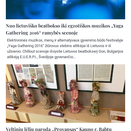
Nuo lietuviško beatbokso iki egzotiškos muzikos „Yaga
Gathering 2016“ ramybės scenoje
Elektroninės muzikos, menų ir alternatyvaus gyvenimo būdo festivalyje
„Yaga Gathering 2016“ žiūrovus stebins atlikėjai iš Lietuvos ir iš
užsienio. Chillout scenoje išvysite Lietuvos beatbokserį Gon, Bulgarijos
atlikėją E.U.E.R.P.I., Švedijoje gyvenančio…
Veltinių lėlių paroda „Provansas“ Kauno r. Babtų