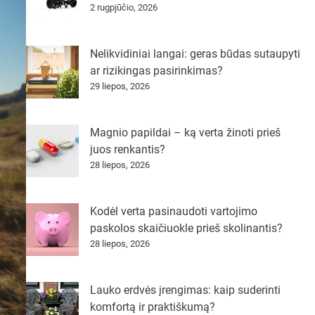
2 rugpjūčio, 2026
Nelikvidiniai langai: geras būdas sutaupyti
ar rizikingas pasirinkimas?
29 liepos, 2026
Magnio papildai – ką verta žinoti prieš
juos renkantis?
28 liepos, 2026
Kodėl verta pasinaudoti vartojimo
paskolos skaičiuokle prieš skolinantis?
28 liepos, 2026
Lauko erdvės įrengimas: kaip suderinti
komfortą ir praktiškumą?