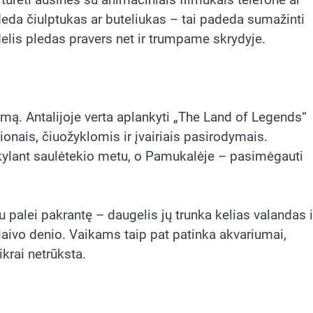
eda čiulptukas ar buteliukas – tai padeda sumažinti
elis pledas pravers net ir trumpame skrydyje.
mą. Antalijoje verta aplankyti „The Land of Legends“
onais, čiuožyklomis ir įvairiais pasirodymais.
kylant saulėtekio metu, o Pamukalėje – pasimėgauti
iu palei pakrantę – daugelis jų trunka kelias valandas i
aivo denio. Vaikams taip pat patinka akvariumai,
ikrai netrūksta.