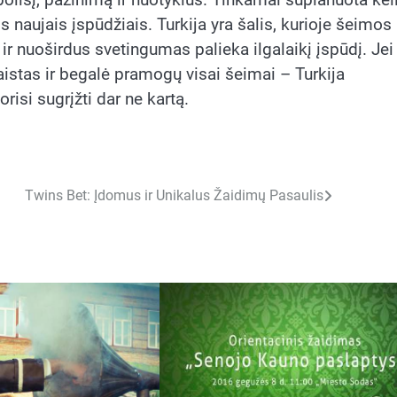
 naujais įspūdžiais. Turkija yra šalis, kurioje šeimos
ir nuoširdus svetingumas palieka ilgalaikį įspūdį. Jei
maistas ir begalė pramogų visai šeimai – Turkija
risi sugrįžti dar ne kartą.
Twins Bet: Įdomus ir Unikalus Žaidimų Pasaulis