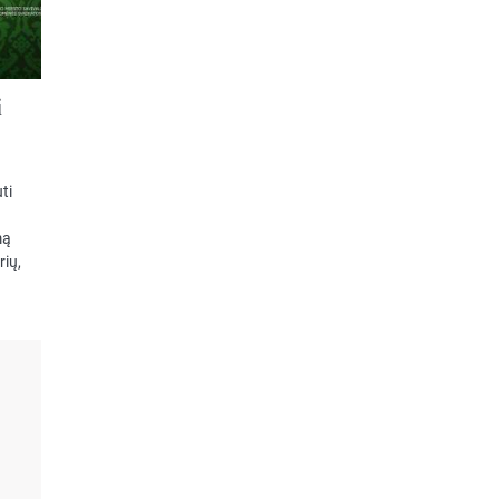
i
ti
mą
rių,