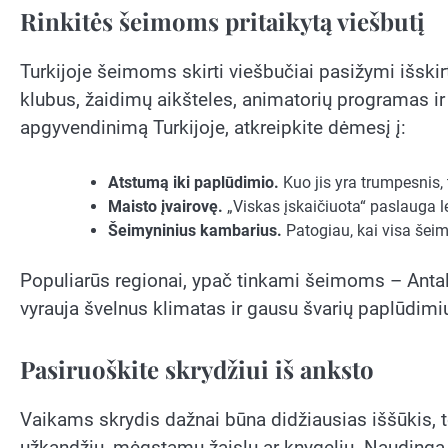
Rinkitės šeimoms pritaikytą viešbutį
Turkijoje šeimoms skirti viešbučiai pasižymi išskir
klubus, žaidimų aikšteles, animatorių programas i
apgyvendinimą Turkijoje, atkreipkite dėmesį į:
Atstumą iki paplūdimio.
Kuo jis yra trumpesnis,
Maisto įvairovę.
„Viskas įskaičiuota“ paslauga le
Šeimyninius kambarius.
Patogiau, kai visa šeima
Populiarūs regionai, ypač tinkami šeimoms – Antalij
vyrauja švelnus klimatas ir gausu švarių paplūdimi
Pasiruoškite skrydžiui iš anksto
Vaikams skrydis dažnai būna didžiausias iššūkis, to
užkandžių, mėgstamų žaislų ar knygelių. Naudinga t