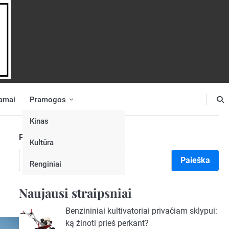
amai
Pramogos
Kinas
Paieška
Kultūra
Paieška
Renginiai
Naujausi straipsniai
Benzininiai kultivatoriai privačiam sklypui:
ką žinoti prieš perkant?