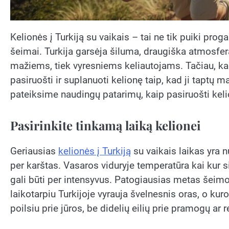
Kelionės į Turkiją su vaikais – tai ne tik puiki proga
šeimai. Turkija garsėja šiluma, draugiška atmosfer
mažiems, tiek vyresniems keliautojams. Tačiau, ka
pasiruošti ir suplanuoti kelionę taip, kad ji taptų
pateiksime naudingų patarimų, kaip pasiruošti kelio
Pasirinkite tinkamą laiką kelionei
Geriausias
kelionės į Turkiją
su vaikais laikas yra n
per karštas. Vasaros viduryje temperatūra kai kur 
gali būti per intensyvus. Patogiausias metas šeimos
laikotarpiu Turkijoje vyrauja švelnesnis oras, o ku
poilsiu prie jūros, be didelių eilių prie pramogų ar 