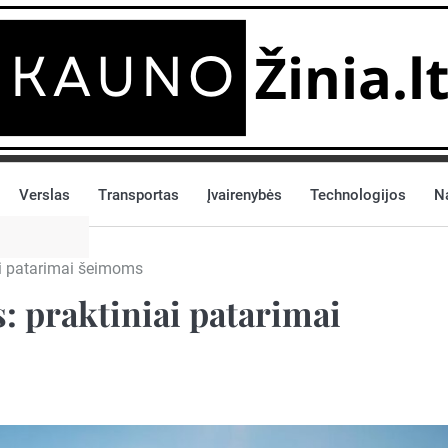
Verslas
Transportas
Įvairenybės
Technologijos
N
iai patarimai šeimoms
s: praktiniai patarimai