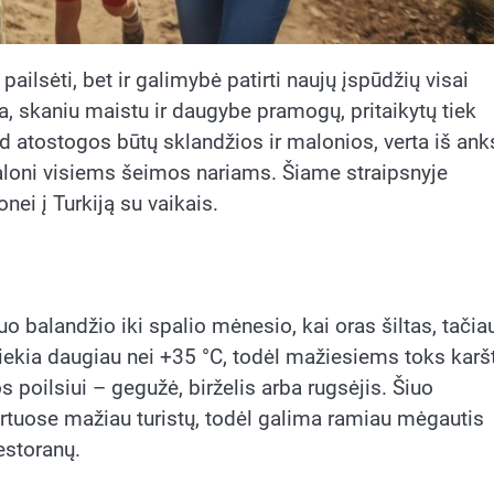
 pailsėti, bet ir galimybė patirti naujų įspūdžių visai
a, skaniu maistu ir daugybe pramogų, pritaikytų tiek
d atostogos būtų sklandžios ir malonios, verta iš ank
 maloni visiems šeimos nariams. Šiame straipsnyje
nei į Turkiją su vaikais.
uo balandžio iki spalio mėnesio, kai oras šiltas, tačia
siekia daugiau nei +35 °C, todėl mažiesiems toks karš
 poilsiui – gegužė, birželis arba rugsėjis. Šiuo
rortuose mažiau turistų, todėl galima ramiau mėgautis
restoranų.