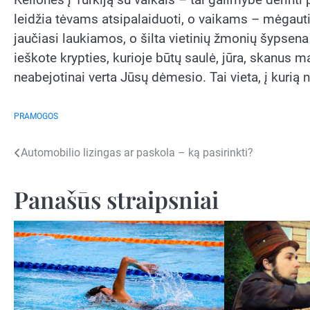
leidžia tėvams atsipalaiduoti, o vaikams – mėgautis
jaučiasi laukiamos, o šilta vietinių žmonių šypsena 
ieškote krypties, kurioje būtų saulė, jūra, skanus 
neabejotinai verta Jūsų dėmesio. Tai vieta, į kurią no
PRAMOGOS
Navigacija
Automobilio lizingas ar paskola – ką pasirinkti?
tarp
Panašūs straipsniai
įrašų