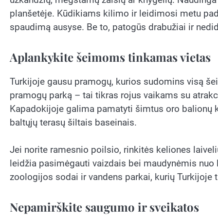
planšetėje. Kūdikiams kilimo ir leidimosi metu pad
spaudimą ausyse. Be to, patogūs drabužiai ir nedid
Aplankykite šeimoms tinkamas vietas
Turkijoje gausu pramogų, kurios sudomins visą šei
pramogų parką – tai tikras rojus vaikams su atrakci
Kapadokijoje galima pamatyti šimtus oro balionų 
baltųjų terasų šiltais baseinais.
Jei norite ramesnio poilsio, rinkitės keliones laivel
leidžia pasimėgauti vaizdais bei maudynėmis nuo l
zoologijos sodai ir vandens parkai, kurių Turkijoje t
Nepamirškite saugumo ir sveikatos