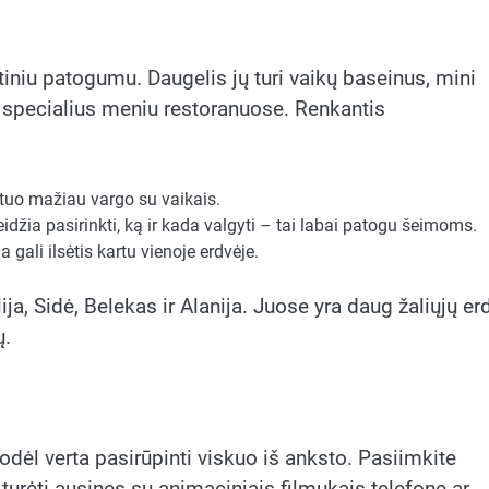
tiniu patogumu. Daugelis jų turi vaikų baseinus, mini
r specialius meniu restoranuose. Renkantis
 tuo mažiau vargo su vaikais.
idžia pasirinkti, ką ir kada valgyti – tai labai patogu šeimoms.
 gali ilsėtis kartu vienoje erdvėje.
a, Sidė, Belekas ir Alanija. Juose yra daug žaliųjų erd
ų.
dėl verta pasirūpinti viskuo iš anksto. Pasiimkite
urėti ausines su animaciniais filmukais telefone ar