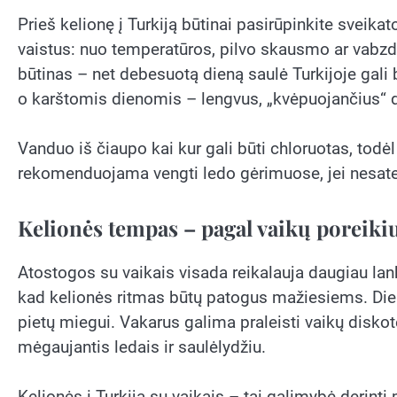
Prieš kelionę į Turkiją būtinai pasirūpinkite sveika
vaistus: nuo temperatūros, pilvo skausmo ar vabz
būtinas – net debesuotą dieną saulė Turkijoje gali b
o karštomis dienomis – lengvus, „kvėpuojančius“ 
Vanduo iš čiaupo kai kur gali būti chloruotas, tod
rekomenduojama vengti ledo gėrimuose, jei nesate 
Kelionės tempas – pagal vaikų poreiki
Atostogos su vaikais visada reikalauja daugiau lan
kad kelionės ritmas būtų patogus mažiesiems. Dieną 
pietų miegui. Vakarus galima praleisti vaikų disko
mėgaujantis ledais ir saulėlydžiu.
Kelionės į Turkiją su vaikais – tai galimybė derinti