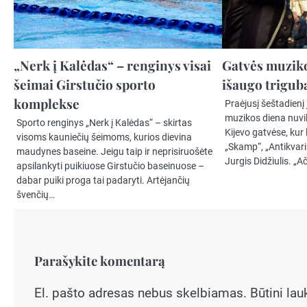
„Nerk į Kalėdas“ – renginys visai
Gatvės muziko
šeimai Girstučio sporto
išaugo trigub
komplekse
Praėjusį šeštadienį
muzikos diena nuvil
Sporto renginys „Nerk į Kalėdas“ – skirtas
Kijevo gatvėse, kur
visoms kauniečių šeimoms, kurios dievina
„Skamp“, „Antikvari
maudynes baseine. Jeigu taip ir neprisiruošėte
Jurgis Didžiulis. „A
apsilankyti puikiuose Girstučio baseinuose –
dabar puiki proga tai padaryti. Artėjančių
švenčių…
Parašykite komentarą
El. pašto adresas nebus skelbiamas.
Būtini la