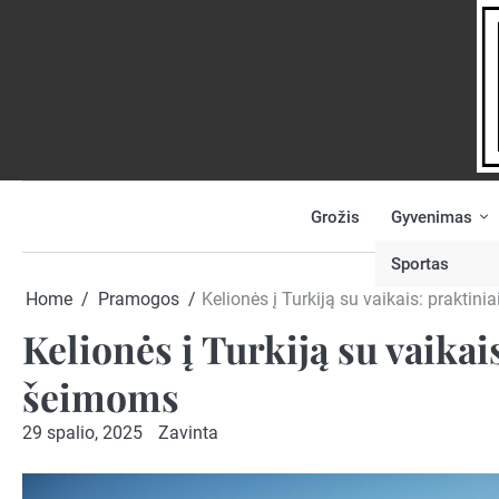
Skip
to
content
Grožis
Gyvenimas
NAUJIENOS
PRANEŠK
NAUJIENĄ
Sportas
Home
Pramogos
Kelionės į Turkiją su vaikais: praktin
Kelionės į Turkiją su vaikai
šeimoms
29 spalio, 2025
Zavinta