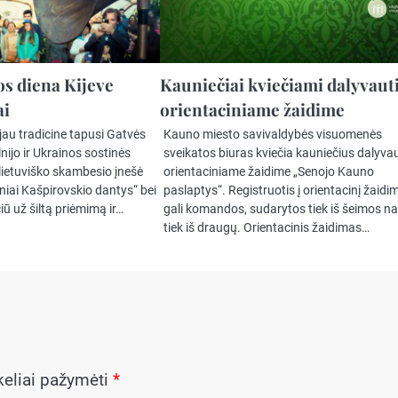
s diena Kijeve
Kauniečiai kviečiami dalyvaut
ai
orientaciniame žaidime
 jau tradicine tapusi Gatvės
Kauno miesto savivaldybės visuomenės
nijo ir Ukrainos sostinės
sveikatos biuras kviečia kauniečius dalyvau
 lietuviško skambesio įnešė
orientaciniame žaidime „Senojo Kauno
niai Kašpirovskio dantys“ bei
paslaptys“. Registruotis į orientacinį žaidi
čiū už šiltą priėmimą ir…
gali komandos, sudarytos tiek iš šeimos na
tiek iš draugų. Orientacinis žaidimas…
ukeliai pažymėti
*