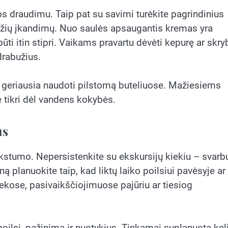
tos draudimu. Taip pat su savimi turėkite pagrindinius
džių įkandimų. Nuo saulės apsaugantis kremas yra
ūti itin stipri. Vaikams pravartu dėvėti kepurę ar skry
drabužius.
ėl geriausia naudoti pilstomą buteliuose. Mažiesiems
tikri dėl vandens kokybės.
us
kstumo. Nepersistenkite su ekskursijų kiekiu – svarb
planuokite taip, kad liktų laiko poilsiui pavėsyje ar
tekose, pasivaikščiojimuose pajūriu ar tiesiog
 poilsį, pažinimą ir nuotykius. Tinkamai suplanuota ke