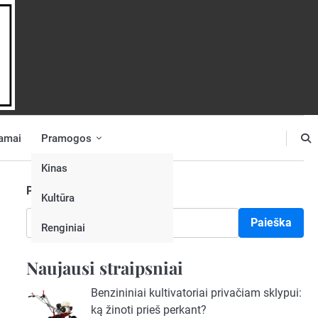
amai
Pramogos
Kinas
Paieška
Kultūra
Paieška
Renginiai
Naujausi straipsniai
Benzininiai kultivatoriai privačiam sklypui:
ką žinoti prieš perkant?