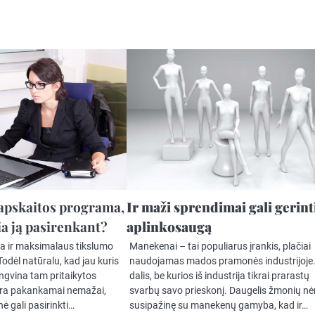
apskaitos programa,
Ir maži sprendimai gali gerint
ia ją pasirenkant?
aplinkosaugą
nga ir maksimalaus tikslumo
Manekenai – tai populiarus įrankis, plačiai
 Todėl natūralu, kad jau kuris
naudojamas mados pramonės industrijoje.
engvina tam pritaikytos
dalis, be kurios iš industrija tikrai prarastų
yra pakankamai nemažai,
svarbų savo prieskonį. Daugelis žmonių nė
ė gali pasirinkti…
susipažinę su manekenų gamyba, kad ir…