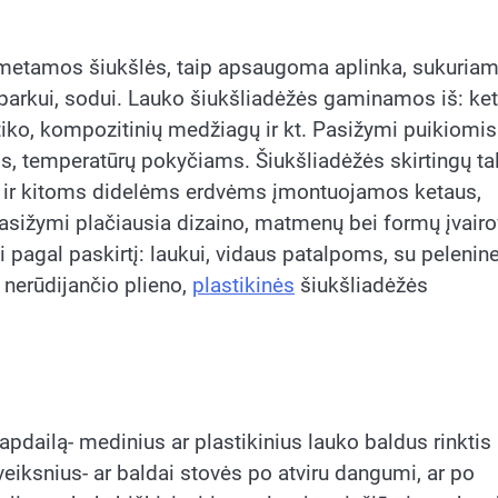
 metamos šiukšlės, taip apsaugoma aplinka, sukuria
i, parkui, sodui. Lauko šiukšliadėžės gaminamos iš: ke
tiko, kompozitinių medžiagų ir kt. Pasižymi puikiomis
, temperatūrų pokyčiams. Šiukšliadėžės skirtingų ta
ms ir kitoms didelėms erdvėms įmontuojamos ketaus,
asižymi plačiausia dizaino, matmenų bei formų įvairo
kti pagal paskirtį: laukui, vidaus patalpoms, su pelenin
 nerūdijančio plieno,
plastikinės
šiukšliadėžės
pdailą- medinius ar plastikinius lauko baldus rinktis 
s veiksnius- ar baldai stovės po atviru dangumi, ar po