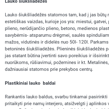
Lauko šiukšliadėžės
Lauko šiukšliadėžės statomos tam, kad į jas būtų
estetiškas vaizdas, kurioje jos yra: miestui, gatve
plieno, nerūdijančio plieno, betono, medienos plas
savybėmis- atsparumu drėgmei, saulės spinduliams
mažos, vidutinės ir didelės nuo 50l- 120l. Parka
betoninės šiukšliadėžės. Plieninės šiukšliadėžės p
jas statant būtina įvertinti savo poreikius ir išsirin
nuorūkoms, rūšiavimui, požemines ir kt. Metalinės,
dažniausiai statomos prie prekybos centrų.
Plastikiniai lauko baldai
Rankantis lauko baldus, svarbu tinkamai pasirinkti a
pritaikyti prie namų interjero, atsižvelgti į aplinko