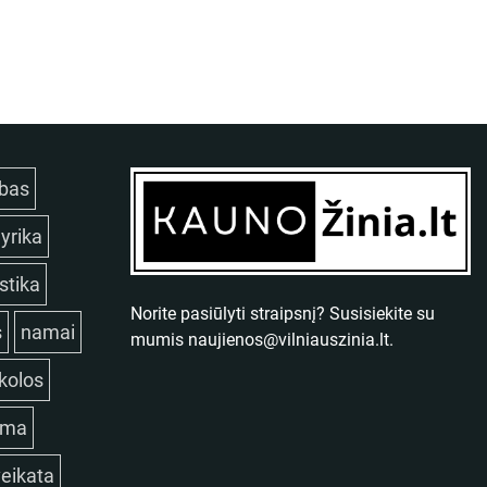
bas
lyrika
istika
Norite pasiūlyti straipsnį? Susisiekite su
s
namai
mumis
naujienos@vilniauszinia.lt
.
kolos
ama
eikata