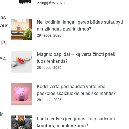
2 rugpjūčio, 2026
mas
Nelikvidiniai langai: geras būdas sutaupyti
taus,
ar rizikingas pasirinkimas?
29 liepos, 2026
lpų-
Magnio papildai – ką verta žinoti prieš
ve,
juos renkantis?
e
28 liepos, 2026
Kodėl verta pasinaudoti vartojimo
paskolos skaičiuokle prieš skolinantis?
28 liepos, 2026
ir
Lauko erdvės įrengimas: kaip suderinti
komfortą ir praktiškumą?