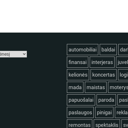
automobiliai
baldai
dar
finansai
interjeras
juve
kelionės
koncertas
log
mada
maistas
motery
papuošalai
paroda
pas
paslaugos
pinigai
rekl
remontas
spektaklis
sv