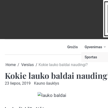
Skip
to
content
Grožis
Gyvenimas
NAUJIENOS
PRANEŠK
NAUJIENĄ
Sportas
Home
Verslas
Kokie lauko baldai naudingi?
Kokie lauko baldai nauding
23 liepos, 2019
Kauno šauklys