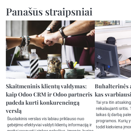
tarp
Panašūs straipsniai
įrašų
Skaitmeninis klientų valdymas:
Buhalterinės 
kaip Odoo CRM ir Odoo partneris
kas svarbiaus
padeda kurti konkurencingą
Tai yra itin atsaki
reikalaujanti sritis.
verslą
laikas šį darbą pal
Šiuolaikinis verslas vis labiau priklauso nuo
programos. Kurių 
gebėjimo efektyviai valdyti klientų informaciją ir
todėl kiekviena įmon
greitai reaguoti į rinkos pokyčius. Įmonės, kurios