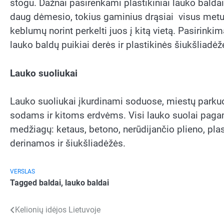
stogu. Dažnai pasirenkami plastikiniai lauko baldai, j
daug dėmesio, tokius gaminius drąsiai visus metus g
keblumų norint perkelti juos į kitą vietą. Pasirinki
lauko baldų puikiai derės ir plastikinės šiukšliadėž
Lauko suoliukai
Lauko suoliukai įkurdinami soduose, miestų parkuo
sodams ir kitoms erdvėms. Visi lauko suolai pagami
medžiagų: ketaus, betono, nerūdijančio plieno, plas
derinamos ir šiukšliadėžės.
VERSLAS
Tagged
baldai
,
lauko baldai
Navigacija
Kelionių idėjos Lietuvoje