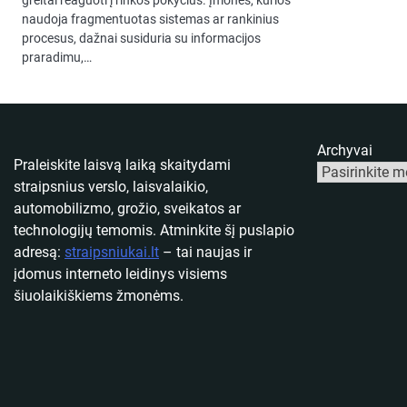
naudoja fragmentuotas sistemas ar rankinius
procesus, dažnai susiduria su informacijos
praradimu,…
Archyvai
Praleiskite laisvą laiką skaitydami
straipsnius verslo, laisvalaikio,
automobilizmo, grožio, sveikatos ar
technologijų temomis. Atminkite šį puslapio
adresą:
straipsniukai.lt
– tai naujas ir
įdomus interneto leidinys visiems
šiuolaikiškiems žmonėms.