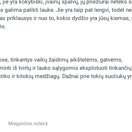
ie yra kokybiški, įvairių spalvų, jų priežiūrai neteks sk
alima palikti lauke. Jie yra taip pat lengvi, todėl ne
mas priklausys ir nuo to, kokio dydžio yra jūsų kiemas, 
ės.
se, tinkantys vaikų žaidimų aikštelėms, gatvėms,
nti iš tvirtų ir lauko sąlygomis eksplotuoti tinkančių
tiko ir kitokių medžiagų. Dažnai prie tokių suoliukų y
Miegančios rožės