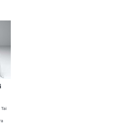
i
 Tai
ra