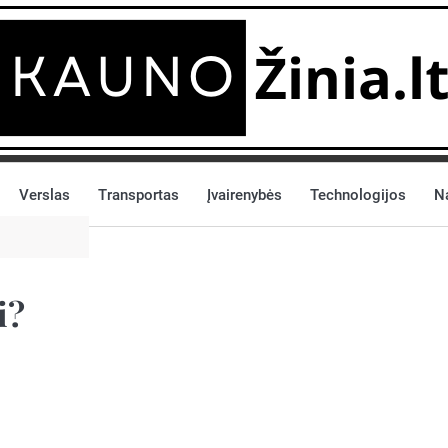
Verslas
Transportas
Įvairenybės
Technologijos
N
i?