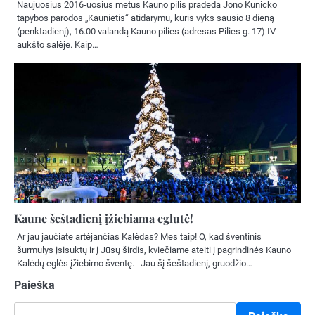
Naujuosius 2016-uosius metus Kauno pilis pradeda Jono Kunicko
tapybos parodos „Kaunietis“ atidarymu, kuris vyks sausio 8 dieną
(penktadienį), 16.00 valandą Kauno pilies (adresas Pilies g. 17) IV
aukšto salėje. Kaip…
Kaune šeštadienį įžiebiama eglutė!
Ar jau jaučiate artėjančias Kalėdas? Mes taip! O, kad šventinis
šurmulys įsisuktų ir į Jūsų širdis, kviečiame ateiti į pagrindinės Kauno
Kalėdų eglės įžiebimo šventę. Jau šį šeštadienį, gruodžio…
Paieška