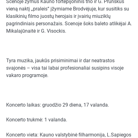
Scenoje žymus Kauno fortepijoninis trio ir G. Prunskus
vieną naktį „praleis“ įžymiame Brodvėjuje, kur susitiks su
klasikinių filmo juostų herojais ir įvairių miuziklų
pagrindiniais personažais. Scenoje šoks baleto atlikėjai A.
Mikalajūnaitė ir G. Visockis.
Tyra muzika, jaukūs prisiminimai ir dar neatrastos
svajonės – visa tai labai profesionaliai susipins visoje
vakaro programoje.
Koncerto laikas: gruodžio 29 diena, 17 valanda.
Koncerto trukmė: 1 valanda.
Koncerto vieta: Kauno valstybinė filharmonija, L.Sapiegos