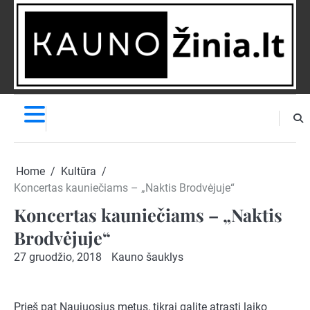
Skip
to
content
NAUJIENOS
PRANEŠK
NAUJIENĄ
Home
Kultūra
Koncertas kauniečiams – „Naktis Brodvėjuje“
Koncertas kauniečiams – „Naktis
Brodvėjuje“
27 gruodžio, 2018
Kauno šauklys
Prieš pat Naujuosius metus, tikrai galite atrasti laiko