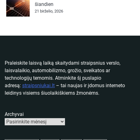
šiandien
21 birželio, 2026
Praleiskite laisvą laiką skaitydami straipsnius verslo,
laisvalaikio, automobilizmo, grožio, sveikatos ar
technologijų temomis. Atminkite šį puslapio
adresą:
straipsniukai.lt
– tai naujas ir įdomus interneto
leidinys visiems šiuolaikiškiems žmonėms.
Archyvai