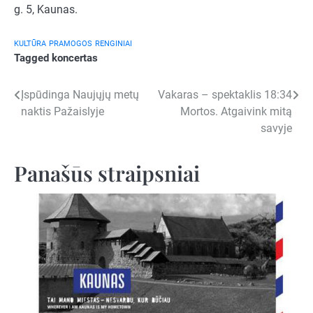
g. 5, Kaunas.
KULTŪRA
PRAMOGOS
RENGINIAI
Tagged
koncertas
Navigacija
Įspūdinga Naujųjų metų
Vakaras – spektaklis 18:34
naktis Pažaislyje
Mortos. Atgaivink mitą
tarp
savyje
įrašų
Panašūs straipsniai