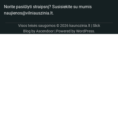
Norite pasiūlyti straipsnį? Susisiekite su mumis
naujienos@vilniauszinia.lt
.
Visos teisės saugomos © 2026
kaunozinia.lt
| Slick
Blog by
Ascendoor
| Powered by
WordPress
.