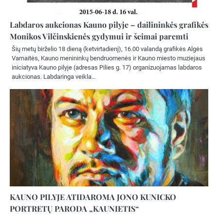
Labdaros aukcionas Kauno pilyje – dailininkės grafikės
Monikos Vilčinskienės gydymui ir šeimai paremti
Šių metų birželio 18 dieną (ketvirtadienį), 16.00 valandą grafikės Algės
Varnaitės, Kauno menininkų bendruomenės ir Kauno miesto muziejaus
iniciatyva Kauno pilyje (adresas Pilies g. 17) organizuojamas labdaros
aukcionas. Labdaringa veikla…
KAUNO PILYJE ATIDAROMA JONO KUNICKO
PORTRETŲ PARODA „KAUNIETIS“