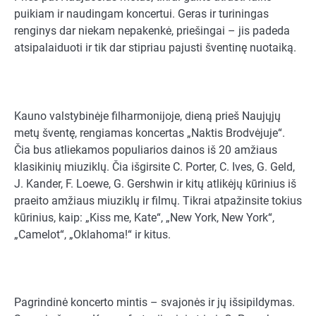
puikiam ir naudingam koncertui. Geras ir turiningas
renginys dar niekam nepakenkė, priešingai – jis padeda
atsipalaiduoti ir tik dar stipriau pajusti šventinę nuotaiką.
Kauno valstybinėje filharmonijoje, dieną prieš Naujųjų
metų šventę, rengiamas koncertas „Naktis Brodvėjuje“.
Čia bus atliekamos populiarios dainos iš 20 amžiaus
klasikinių miuziklų. Čia išgirsite C. Porter, C. Ives, G. Geld,
J. Kander, F. Loewe, G. Gershwin ir kitų atlikėjų kūrinius iš
praeito amžiaus miuziklų ir filmų. Tikrai atpažinsite tokius
kūrinius, kaip: „Kiss me, Kate“, „New York, New York“,
„Camelot“, „Oklahoma!“ ir kitus.
Pagrindinė koncerto mintis – svajonės ir jų išsipildymas.