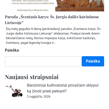
Paroda „Šventasis karys: Šv. Jurgis dailės kūriniuose
Lietuvoje”
Šių metų gegužės 8 dieną (penktadienį) parodos „Šventasis karys: Šv.
Jurgis dailės kūriniuose Lietuvoje” atidarymas. Praėjus beveik dviem
tūkstančiams metų, Romos imperijos karys, krikščionis kankinys,
šventasis, pagal legendą kovojęs ir…
Paieška
Paieška
Naujausi straipsniai
Benzininiai kultivatoriai privačiam sklypui:
ką žinoti prieš perkant?
2 rugpjūčio, 2026