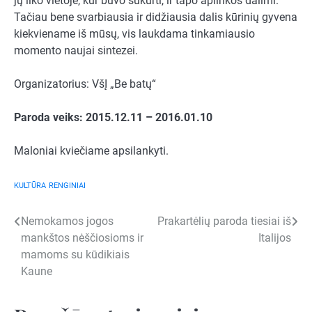
jų liko vietoje, kur buvo sukurti, ir tapo aplinkos dalimi.
Tačiau bene svarbiausia ir didžiausia dalis kūrinių gyvena
kiekviename iš mūsų, vis laukdama tinkamiausio
momento naujai sintezei.
Organizatorius: VšĮ „Be batų“
Paroda veiks: 2015
.
12
.
11 – 2016.01.10
Maloniai kviečiame apsilankyti.
KULTŪRA
RENGINIAI
Navigacija
Nemokamos jogos
Prakartėlių paroda tiesiai iš
mankštos nėščiosioms ir
Italijos
tarp
mamoms su kūdikiais
įrašų
Kaune