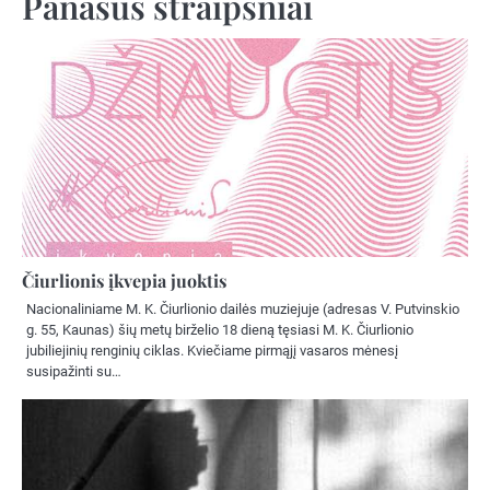
Panašūs straipsniai
Čiurlionis įkvepia juoktis
Nacionaliniame M. K. Čiurlionio dailės muziejuje (adresas V. Putvinskio
g. 55, Kaunas) šių metų birželio 18 dieną tęsiasi M. K. Čiurlionio
jubiliejinių renginių ciklas. Kviečiame pirmąjį vasaros mėnesį
susipažinti su…