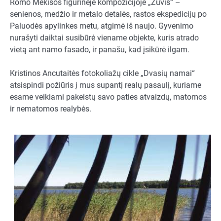
Romo Mekišos figūrinėje kompozicijoje „Žuvis“ –
senienos, medžio ir metalo detalės, rastos ekspedicijų po
Paluodės apylinkes metu, atgimė iš naujo. Gyvenimo
nurašyti daiktai susibūrė viename objekte, kuris atrado
vietą ant namo fasado, ir panašu, kad įsikūrė ilgam.
Kristinos Ancutaitės fotokoliažų cikle „Dvasių namai“
atsispindi požiūris į mus supantį realų pasaulį, kuriame
esame veikiami pakeistų savo paties atvaizdų, matomos
ir nematomos realybės.