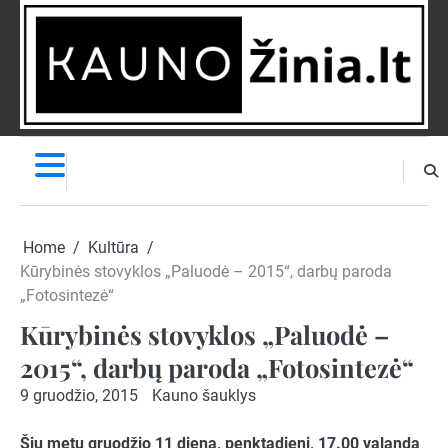
Skip
to
content
NAUJIENOS
PRANEŠK
NAUJIENĄ
Home
Kultūra
Kūrybinės stovyklos „Paluodė – 2015“, darbų paroda
„Fotosintezė“
Kūrybinės stovyklos „Paluodė –
2015“, darbų paroda „Fotosintezė“
9 gruodžio, 2015
Kauno šauklys
Šių metų gruodžio 11 dieną, penktadienį, 17.00 valandą