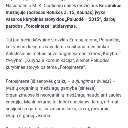
Nacionalinio M. K. Čiurlionio dailės muziejaus
Keramikos
muziejuje (adresas
Rotušės a. 15, Kaunas) įvyks
vasaros kūrybinės stovyklos „Paluodė – 2015“, darbų
parodos „Fotosintezė“ atidarymas.
Tai jau trečia kūrybinė stovykla Zarasų rajone, Paluodėje,
kur vasarą kelioms savaitėms susiburia menininkai.
Ankstesniais metais buvo nagrinėjamos temos „Kūryba ir
žvejyba“, „Kūryba ir komunikacija“, šiemet Paluodės
kūrybinės stovyklos tema „Fotosintezė“.
Fotosintezė (iš senovės graikų –
sujungimas šviesa)
–
įvairių organinių medžiagų gamyba (sintezė)
organizmuose iš neorganinių medžiagų naudojant saulės
energiją. Menininkams tai labai asociatyvi tema, artimai
susijusi su gamta, su vasaros laiku, ežeru, pievomis,
kvapų ir garsų visuma.