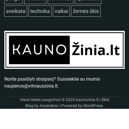
sveikata
technika
vaikai
žemės ūkis
Norite pasiūlyti straipsnį? Susisiekite su mumis
naujienos@vilniauszinia.lt
.
Visos teisės saugomos © 2026
kaunozinia.lt
| Slick
Blog by
Ascendoor
| Powered by
WordPress
.