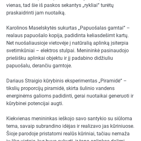
vienas, tad šie iš paskos sekantys „rykliai“ turėtų
praskaidrinti jam nuotaiką.
Karolinos Maselskytės sukurtas „Papuošalas gamtai“ –
realaus papuošalo kopija, padidinta keliasdešimt kartų.
Net nuošaliausioje vietovėje į natūralią aplinką įsiterpia
svetimkūniai – elektros stulpai. Menininkė pasinaudojo
priešišku aplinkai objektu ir jį padabino didžiuliu
papuošalu, derančiu gamtoje.
Dariaus Straigio kūrybinis eksperimentas „Piramidė“ –
tikslių proporcijų piramidė, skirta šulinio vandens
energinėms galioms padidinti, gerai nuotaikai generuoti ir
kūrybinei potencijai augti.
Kiekvienas menininkas ieškojo savo santykio su siūloma
tema, savaip subrandino idėjas ir realizavo jas kūriniuose.
Šioje parodoje pristatomi realūs kūriniai, tačiau nemaža