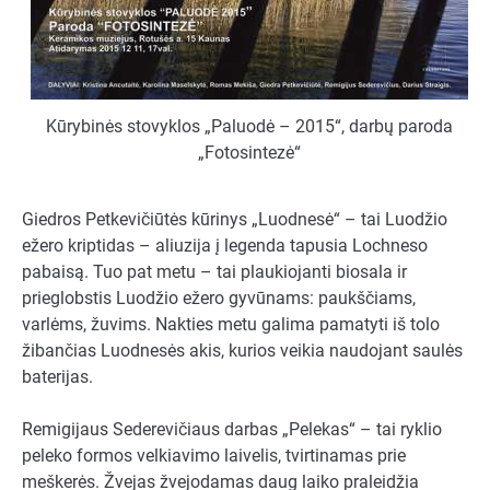
Kūrybinės stovyklos „Paluodė – 2015“, darbų paroda
„Fotosintezė“
Giedros Petkevičiūtės kūrinys „Luodnesė“ – tai Luodžio
ežero kriptidas – aliuzija į legenda tapusia Lochneso
pabaisą. Tuo pat metu – tai plaukiojanti biosala ir
prieglobstis Luodžio ežero gyvūnams: paukščiams,
varlėms, žuvims. Nakties metu galima pamatyti iš tolo
žibančias Luodnesės akis, kurios veikia naudojant saulės
baterijas.
Remigijaus Sederevičiaus darbas „Pelekas“ – tai ryklio
peleko formos velkiavimo laivelis, tvirtinamas prie
meškerės. Žvejas žvejodamas daug laiko praleidžia