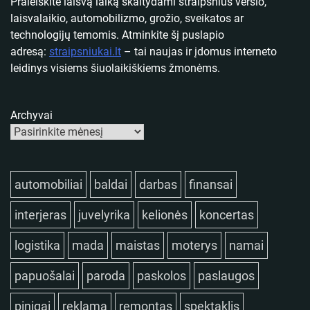
Praleiskite laisvą laiką skaitydami straipsnius verslo,
laisvalaikio, automobilizmo, grožio, sveikatos ar
technologijų temomis. Atminkite šį puslapio
adresą:
straipsniukai.lt
– tai naujas ir įdomus interneto
leidinys visiems šiuolaikiškiems žmonėms.
Archyvai
automobiliai
baldai
darbas
finansai
interjeras
juvelyrika
kelionės
koncertas
logistika
mada
maistas
moterys
namai
papuošalai
paroda
paskolos
paslaugos
pinigai
reklama
remontas
spektaklis