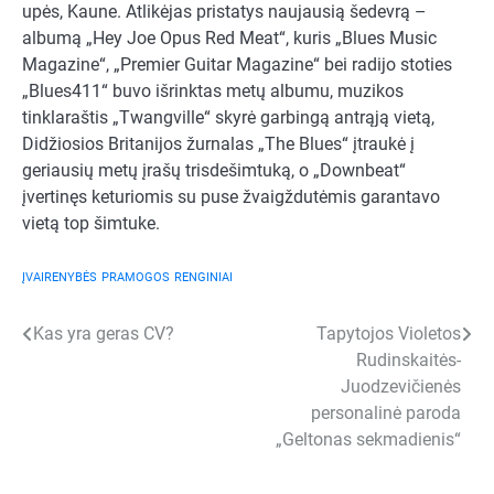
upės, Kaune. Atlikėjas pristatys naujausią šedevrą –
albumą „Hey Joe Opus Red Meat“, kuris „Blues Music
Magazine“, „Premier Guitar Magazine“ bei radijo stoties
„Blues411“ buvo išrinktas metų albumu, muzikos
tinklaraštis „Twangville“ skyrė garbingą antrąją vietą,
Didžiosios Britanijos žurnalas „The Blues“ įtraukė į
geriausių metų įrašų trisdešimtuką, o „Downbeat“
įvertinęs keturiomis su puse žvaigždutėmis garantavo
vietą top šimtuke.
ĮVAIRENYBĖS
PRAMOGOS
RENGINIAI
Navigacija
Kas yra geras CV?
Tapytojos Violetos
Rudinskaitės-
tarp
Juodzevičienės
įrašų
personalinė paroda
„Geltonas sekmadienis“