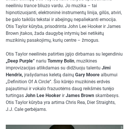
neeiliniu
trance
bliuzo vardu. Jo muzika – tai
hipnotizuojanti, elektroninė instrumentų linija, gilūs, atviri,
be galo taiklūs tekstai ir abejingų nepaliekanti emocija.
Otis Taylor kūryba, prisodrinta John Lee Hooker ir James
Brown įtakos, žada daugybę intymių bei netikėtų
muzikinių pasakojimų, kurių centre – žmogus.
Otis Taylor neeilinės patirties įgijo dirbamas su legendiniu
„Deep Purple“
nariu
Tommy Bolin
, muzikines
improvizacijas atlikdamas su didžiuoju talentu
Jimi
Hendrix,
įrašydamas keletą dainų
Gary Moore
albumui
„Definition Of A Circle“. Šio kūrėjo muzikinės erdvės
pajautimui ir vokalo frazuotėms daug reikšmės turėjo
turtingas
John Lee Hooker
ir
James Brown
skambesys.
Otis Taylor kūryba yra artima Chris Rea, Dier Straights,
J.J. Cale gerbėjams.