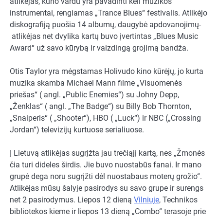
atlikėjas, kurio vardu yra pavadinti keli muzikos
instrumentai, rengiamas „Trance Blues“ festivalis. Atlikėjo
diskografiją puošia 14 albumų, daugybė apdovanojimų-
atlikėjas net dvylika kartų buvo įvertintas „Blues Music
Award“ už savo kūrybą ir vaizdingą grojimą bandža.
Otis Taylor yra mėgstamas Holivudo kino kūrėjų, jo kurta
muzika skamba Michael Mann filme „Visuomenės
priešas“ ( angl. „Public Enemies“) su Johny Depp,
„Ženklas“ ( angl. „The Badge“) su Billy Bob Thornton,
„Snaiperis“ ( „Shooter“), HBO ( „Luck“) ir NBC („Crossing
Jordan“) televizijų kurtuose serialiuose.
Į Lietuvą atlikėjas sugrįžta jau trečiąjį kartą, nes „Žmonės
čia turi dideles širdis. Jie buvo nuostabūs fanai. Ir mano
grupė dega noru sugrįžti dėl nuostabaus moterų grožio“.
Atlikėjas mūsų šalyje pasirodys su savo grupe ir surengs
net 2 pasirodymus. Liepos 12 dieną
Vilniuje
, Technikos
bibliotekos kieme ir liepos 13 dieną „Combo“ terasoje prie