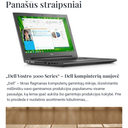
Panašūs straipsniai
„Dell Vostro 3000 Series“ – Dell kompiuterių naujovė
„Dell“ – tikras flagmanas kompiuterių gamintojų rinkoje, išsiskiriantis
milžinišku savo gaminamos produkcijos populiarumu visame
pasaulyje, ką lemia ypač aukšta šio gamintojo produkcijos kokybė. Prie
to prisideda ir nuolatinis asortimento tobulinimas,…