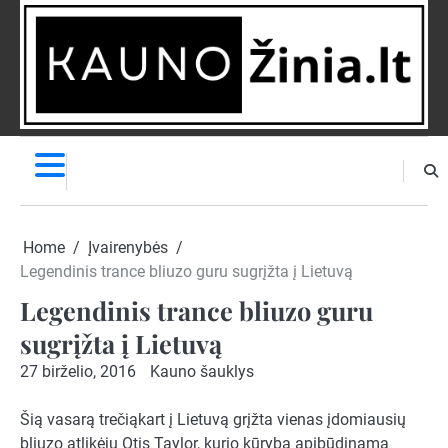
Skip
to
content
NAUJIENOS
PRANEŠK
NAUJIENĄ
Home
Įvairenybės
Legendinis trance bliuzo guru sugrįžta į Lietuvą
Legendinis trance bliuzo guru
sugrįžta į Lietuvą
27 birželio, 2016
Kauno šauklys
Šią vasarą trečiąkart į Lietuvą grįžta vienas įdomiausių
bliuzo atlikėjų Otis Taylor, kurio kūryba apibūdinama