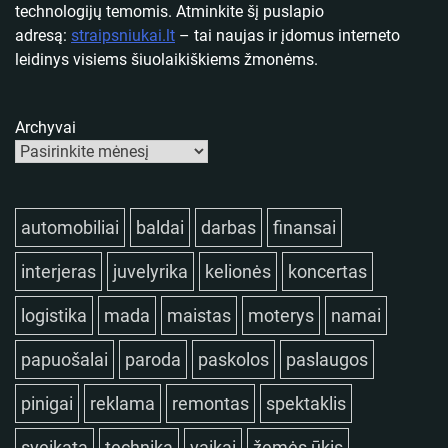
technologijų temomis. Atminkite šį puslapio
adresą:
straipsniukai.lt
– tai naujas ir įdomus interneto
leidinys visiems šiuolaikiškiems žmonėms.
Archyvai
automobiliai
baldai
darbas
finansai
interjeras
juvelyrika
kelionės
koncertas
logistika
mada
maistas
moterys
namai
papuošalai
paroda
paskolos
paslaugos
pinigai
reklama
remontas
spektaklis
sveikata
technika
vaikai
žemės ūkis