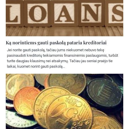
Ką norintiems gauti paskolą pataria kreditoriai
Jei norite gauti paskolą, tačiau jums niekuomet nebuvo tekę
pasinaudoti kreditorių teikiamomis finansinėmis paslaugomis, turbūt
turite daugiau klausimų nei atsakymų. Tačiau jau seniai praėjo tie
laikai, kuomet norint gauti paskolą…