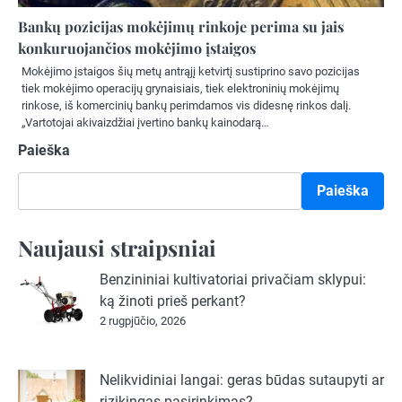
Bankų pozicijas mokėjimų rinkoje perima su jais
konkuruojančios mokėjimo įstaigos
Mokėjimo įstaigos šių metų antrąjį ketvirtį sustiprino savo pozicijas
tiek mokėjimo operacijų grynaisiais, tiek elektroninių mokėjimų
rinkose, iš komercinių bankų perimdamos vis didesnę rinkos dalį.
„Vartotojai akivaizdžiai įvertino bankų kainodarą…
Paieška
Paieška
Naujausi straipsniai
Benzininiai kultivatoriai privačiam sklypui:
ką žinoti prieš perkant?
2 rugpjūčio, 2026
Nelikvidiniai langai: geras būdas sutaupyti ar
rizikingas pasirinkimas?