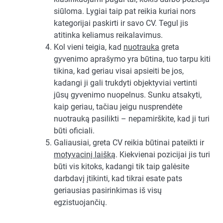
siūloma. Lygiai taip pat reikia kuriai nors
kategorijai paskirti ir savo CV. Tegul jis
atitinka keliamus reikalavimus.
Kol vieni teigia, kad
nuotrauka
greta
gyvenimo aprašymo yra būtina, tuo tarpu kiti
tikina, kad geriau visai apsieiti be jos,
kadangi ji gali trukdyti objektyviai vertinti
jūsų gyvenimo nuopelnus. Sunku atsakyti,
kaip geriau, tačiau jeigu nusprendėte
nuotrauką pasilikti – nepamirškite, kad ji turi
būti oficiali.
Galiausiai, greta CV reikia būtinai pateikti ir
motyvacinį laišką
. Kiekvienai pozicijai jis turi
būti vis kitoks, kadangi tik taip galėsite
darbdavį įtikinti, kad tikrai esate pats
geriausias pasirinkimas iš visų
egzistuojančių.