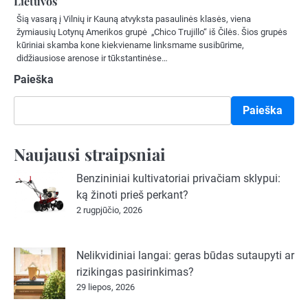
Lietuvos
Šią vasarą į Vilnių ir Kauną atvyksta pasaulinės klasės, viena
žymiausių Lotynų Amerikos grupė „Chico Trujillo“ iš Čilės. Šios grupės
kūriniai skamba kone kiekviename linksmame susibūrime,
didžiausiose arenose ir tūkstantinėse…
Paieška
Paieška
Naujausi straipsniai
Benzininiai kultivatoriai privačiam sklypui:
ką žinoti prieš perkant?
2 rugpjūčio, 2026
Nelikvidiniai langai: geras būdas sutaupyti ar
rizikingas pasirinkimas?
29 liepos, 2026