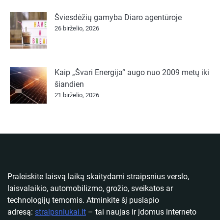
Šviesdėžių gamyba Diaro agentūroje
26 birželio, 2026
Kaip „Švari Energija“ augo nuo 2009 metų iki
šiandien
21 birželio, 2026
Praleiskite laisvą laiką skaitydami straipsnius verslo,
laisvalaikio, automobilizmo, grožio, sveikatos ar
technologijų temomis. Atminkite šį puslapio
adresą:
straipsniukai.lt
– tai naujas ir įdomus interneto