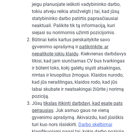
jeigu planuojate ieškoti vadybininko darbo,
tokiu atveju reikia atsižvelgti į tai, kad jūsų
statybininko darbo patirtis paprasčiausiai
neaktuali. Palikite tik tą informaciją, kuri
siejasi su norimomis užimti pozicijomis.
Būtinai kelis kartus perskaitykite savo
gyvenimo aprašymą ir
patikrinkite, ar
nepalikote jokių klaidų
. Kiekvienas darbdavys
tikisi, kad jam siunčiamas CV bus tvarkingas
ir būtent toks, kokį galėtų siųsti atsakingas,
rimtas ir kruopštus žmogus. Klaidos nurodo,
kad jūs neraštingas, klaidos rodo, kad jūs
labai skubate ir neatsakingai žiūrite į norimą
poziciją.
Jūsų
tikslas įtikinti darbdavį, kad esate pats
geriausias
. Juk asmuo gaus ne vieną
gyvenimo aprašymą. Akivaizdu, kad jūsiškis
turi kuo nors išsiskirti.
Darbo skelbimai
klasifikuojami pagal tai, kokis darbo pozicija