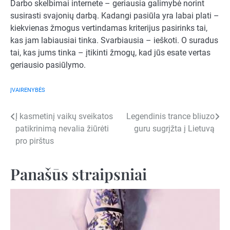
Darbo skelbimai internete – geriausia galimybė norint
susirasti svajonių darbą. Kadangi pasiūla yra labai plati –
kiekvienas žmogus vertindamas kriterijus pasirinks tai,
kas jam labiausiai tinka. Svarbiausia – ieškoti. O suradus
tai, kas jums tinka – įtikinti žmogų, kad jūs esate vertas
geriausio pasiūlymo.
ĮVAIRENYBĖS
Navigacija
Į kasmetinį vaikų sveikatos
Legendinis trance bliuzo
patikrinimą nevalia žiūrėti
guru sugrįžta į Lietuvą
tarp
pro pirštus
įrašų
Panašūs straipsniai