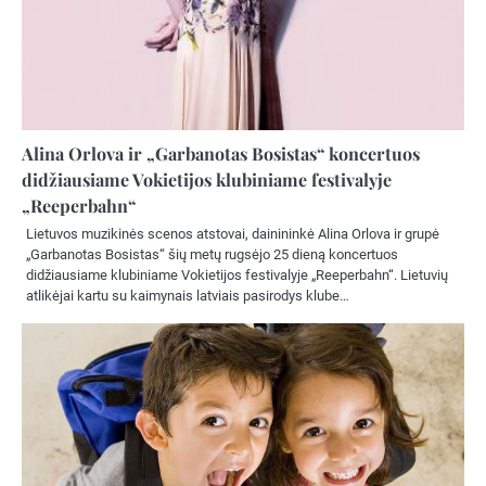
Alina Orlova ir „Garbanotas Bosistas“ koncertuos
didžiausiame Vokietijos klubiniame festivalyje
„Reeperbahn“
Lietuvos muzikinės scenos atstovai, dainininkė Alina Orlova ir grupė
„Garbanotas Bosistas“ šių metų rugsėjo 25 dieną koncertuos
didžiausiame klubiniame Vokietijos festivalyje „Reeperbahn“. Lietuvių
atlikėjai kartu su kaimynais latviais pasirodys klube…