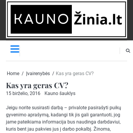
Skip
to
content
NAUJIENOS
PRANEŠK
NAUJIENĄ
Home
Įvairenybės
Kas yra geras CV?
Kas yra geras CV?
15 birželio, 2016
Kauno šauklys
Jeigu norite susirasti darbą – privalote pasirašyti puikų
gyvenimo aprašymą, kadangi tik jis gali garantuoti, jog
jame pateikiama informacija bus naudinga darbdaviui,
kuris bent jau pakvies jus į darbo pokalbį. Žinoma,