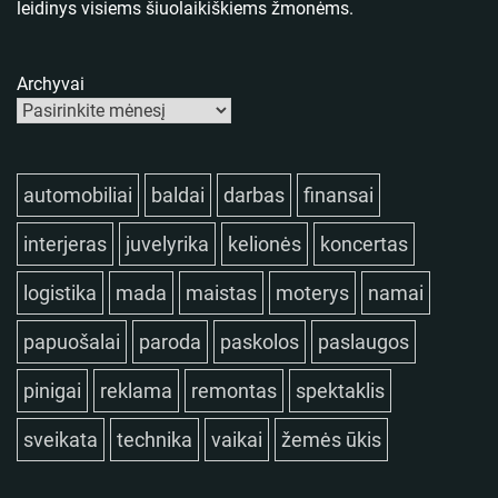
leidinys visiems šiuolaikiškiems žmonėms.
Archyvai
automobiliai
baldai
darbas
finansai
interjeras
juvelyrika
kelionės
koncertas
logistika
mada
maistas
moterys
namai
papuošalai
paroda
paskolos
paslaugos
pinigai
reklama
remontas
spektaklis
sveikata
technika
vaikai
žemės ūkis