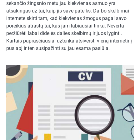
sekančio žingsnio metu jau kiekvienas asmuo yra
atsakingas už tai, kaip jis save pateiks. Darbo skelbimai
internete skirti tam, kad kiekvienas žmogus pagal savo
poreikius atrastų tai, kas jam labiausiai tinka. Neverta
peržiūrėti labai didelės dalies skelbimų ir juos lyginti.
Kartais paprasčiausiai užtenka atsiversti vieną internetinį
puslapį ir ten susipažinti su jau esama pasiūla.