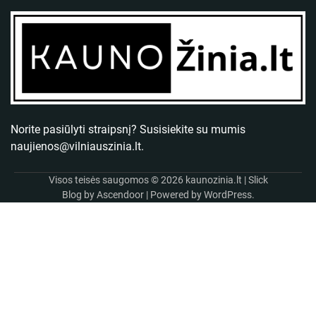
Norite pasiūlyti straipsnį? Susisiekite su mumis
naujienos@vilniauszinia.lt
.
Visos teisės saugomos © 2026
kaunozinia.lt
| Slick
Blog by
Ascendoor
| Powered by
WordPress
.