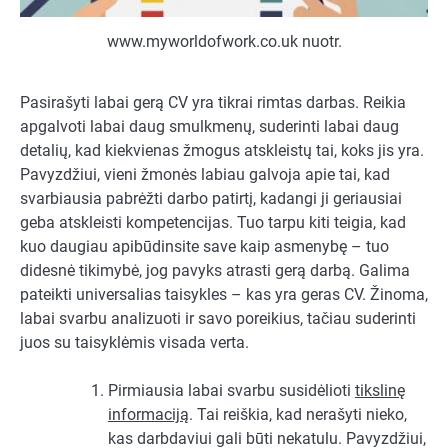
www.myworldofwork.co.uk nuotr.
Pasirašyti labai gerą CV yra tikrai rimtas darbas. Reikia
apgalvoti labai daug smulkmenų, suderinti labai daug
detalių, kad kiekvienas žmogus atskleistų tai, koks jis yra.
Pavyzdžiui, vieni žmonės labiau galvoja apie tai, kad
svarbiausia pabrėžti darbo patirtį, kadangi ji geriausiai
geba atskleisti kompetencijas. Tuo tarpu kiti teigia, kad
kuo daugiau apibūdinsite save kaip asmenybę – tuo
didesnė tikimybė, jog pavyks atrasti gerą darbą. Galima
pateikti universalias taisykles – kas yra geras CV. Žinoma,
labai svarbu analizuoti ir savo poreikius, tačiau suderinti
juos su taisyklėmis visada verta.
Pirmiausia labai svarbu susidėlioti
tikslinę
informaciją
. Tai reiškia, kad nerašyti nieko,
kas darbdaviui gali būti nekatulu. Pavyzdžiui,