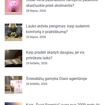
skaičiuokle prieš skolinantis?
28 liepos, 2026
Lauko erdvės įrengimas: kaip suderinti
komfortą ir praktiškumą?
20 liepos, 2026
Kaip pradėti skaityti daugiau, jei vis
pritrūksta laiko?
29 birželio, 2026
Šviesdėžių gamyba Diaro agentūroje
26 birželio, 2026
Kaip „Švari Energija“ augo nuo 2009 metų iki