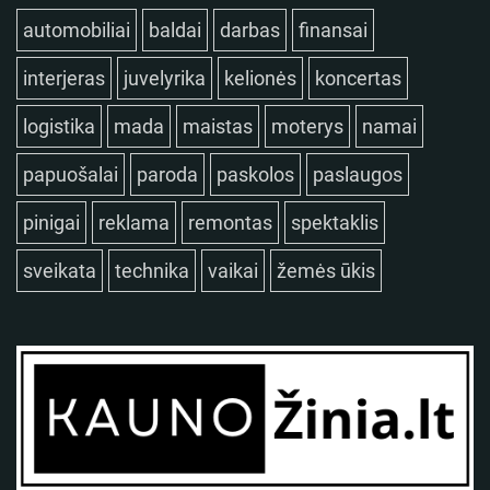
automobiliai
baldai
darbas
finansai
interjeras
juvelyrika
kelionės
koncertas
logistika
mada
maistas
moterys
namai
papuošalai
paroda
paskolos
paslaugos
pinigai
reklama
remontas
spektaklis
sveikata
technika
vaikai
žemės ūkis