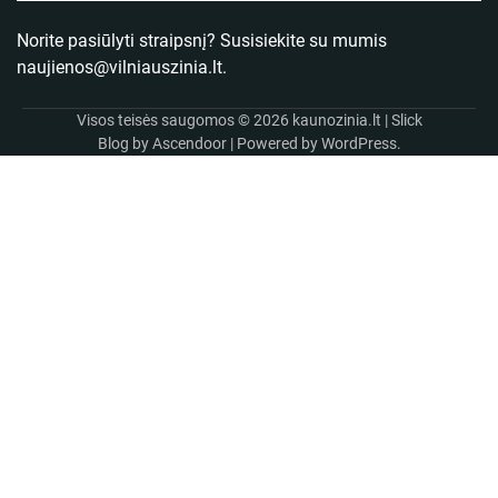
Norite pasiūlyti straipsnį? Susisiekite su mumis
naujienos@vilniauszinia.lt
.
Visos teisės saugomos © 2026
kaunozinia.lt
| Slick
Blog by
Ascendoor
| Powered by
WordPress
.