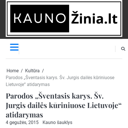
Skip
to
content
NAUJIENOS
PRANEŠK
NAUJIENĄ
Home
Kultūra
Parodos „Šventasis karys. Šv. Jurgis dailės kūriniuose
Lietuvoje“ atidarymas
Parodos „Šventasis karys. Šv.
Jurgis dailės kūriniuose Lietuvoje“
atidarymas
4 gegužės, 2015
Kauno šauklys