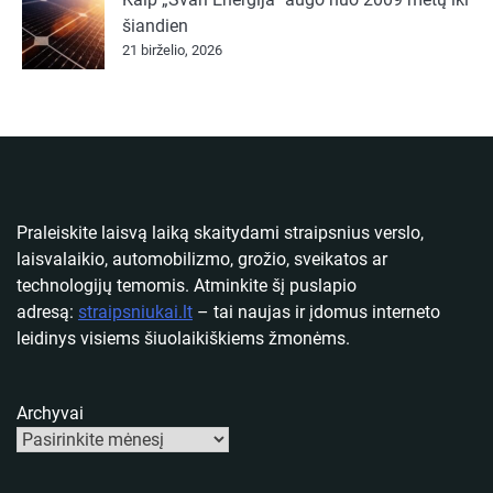
šiandien
21 birželio, 2026
Praleiskite laisvą laiką skaitydami straipsnius verslo,
laisvalaikio, automobilizmo, grožio, sveikatos ar
technologijų temomis. Atminkite šį puslapio
adresą:
straipsniukai.lt
– tai naujas ir įdomus interneto
leidinys visiems šiuolaikiškiems žmonėms.
Archyvai