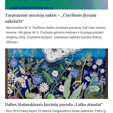
Tarptautinė muziejų naktis – „Čiurlionis įkvepia
naktinėti”
Nacionalinis M. K. Čiurlionio dailės muziejus primena, kad šiais metais
minime 140-ąsias M. K. Čiurlionio gimimo metines ir ta proga pristato
renginių ciklą: „Čiurlionis įkvepia“. Įvairiausio spektro muzika (rokas,
džiazas,…
Dalios Stalauskienės kūrinių paroda „Laiko ataudai“
Nuo 2016 metų liepos 29 dienos Gelgaudiškio dvare (adresas: Parko g.