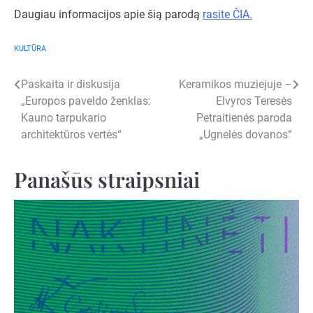
Daugiau informacijos apie šią parodą
rasite ČIA.
KULTŪRA
Navigacija
Paskaita ir diskusija
Keramikos muziejuje –
„Europos paveldo ženklas:
Elvyros Teresės
tarp
Kauno tarpukario
Petraitienės paroda
įrašų
architektūros vertės“
„Ugnelės dovanos“
Panašūs straipsniai