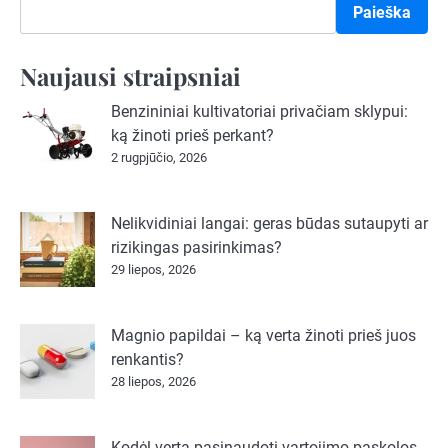
Paieška
Naujausi straipsniai
Benzininiai kultivatoriai privačiam sklypui:
ką žinoti prieš perkant?
2 rugpjūčio, 2026
Nelikvidiniai langai: geras būdas sutaupyti ar
rizikingas pasirinkimas?
29 liepos, 2026
Magnio papildai – ką verta žinoti prieš juos
renkantis?
28 liepos, 2026
Kodėl verta pasinaudoti vartojimo paskolos