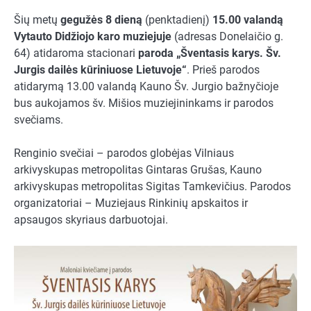
Šių metų
gegužės 8 dieną
(penktadienį)
15.00 valandą
Vytauto Didžiojo karo muziejuje
(adresas Donelaičio g.
64) atidaroma stacionari
paroda „Šventasis karys. Šv.
Jurgis dailės kūriniuose Lietuvoje“
. Prieš parodos
atidarymą 13.00 valandą Kauno Šv. Jurgio bažnyčioje
bus aukojamos šv. Mišios muziejininkams ir parodos
svečiams.
Renginio svečiai – parodos globėjas Vilniaus
arkivyskupas metropolitas Gintaras Grušas, Kauno
arkivyskupas metropolitas Sigitas Tamkevičius. Parodos
organizatoriai – Muziejaus Rinkinių apskaitos ir
apsaugos skyriaus darbuotojai.