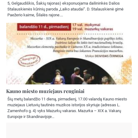
5, Gelgaudiškis, Šakių rajonas) eksponuojama dailininkės Dalios
Stalauskienės kūrinių paroda „Laiko ataudai“. D. Stalauskienė gimė
Paežerio kaime, Šilalės rajone.…
Kauno miesto muziejaus renginiai
Šių metų balandžio 11 dieną, pirmadienį, 17.00 valandą Kauno miesto
muziejaus Lietuvių tautinės muzikos istorijos skyriuje (adresas L.
Zamenhofo g. 4) vyks Mazurkų vakaras. Mazurka – XIX a. Vakarų
Europoje ir Skandinavijoje…