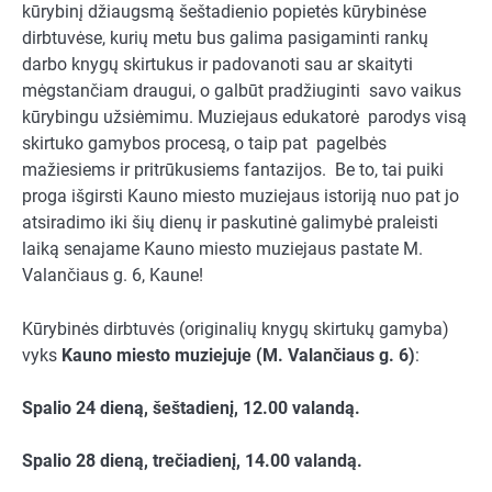
kūrybinį džiaugsmą šeštadienio popietės kūrybinėse
dirbtuvėse, kurių metu bus galima pasigaminti rankų
darbo knygų skirtukus ir padovanoti sau ar skaityti
mėgstančiam draugui, o galbūt pradžiuginti savo vaikus
kūrybingu užsiėmimu. Muziejaus edukatorė parodys visą
skirtuko gamybos procesą, o taip pat pagelbės
mažiesiems ir pritrūkusiems fantazijos. Be to, tai puiki
proga išgirsti Kauno miesto muziejaus istoriją nuo pat jo
atsiradimo iki šių dienų ir paskutinė galimybė praleisti
laiką senajame Kauno miesto muziejaus pastate M.
Valančiaus g. 6, Kaune!
Kūrybinės dirbtuvės (originalių knygų skirtukų gamyba)
vyks
Kauno miesto muziejuje (M. Valančiaus g. 6)
:
Spalio 24 dieną, šeštadienį, 12.00 valandą.
Spalio 28 dieną, trečiadienį, 14.00 valandą.