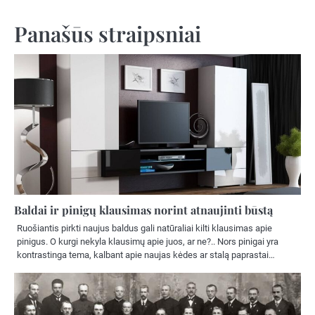
tarp
įrašų
Panašūs straipsniai
Baldai ir pinigų klausimas norint atnaujinti būstą
Ruošiantis pirkti naujus baldus gali natūraliai kilti klausimas apie
pinigus. O kurgi nekyla klausimų apie juos, ar ne?.. Nors pinigai yra
kontrastinga tema, kalbant apie naujas kėdes ar stalą paprastai…