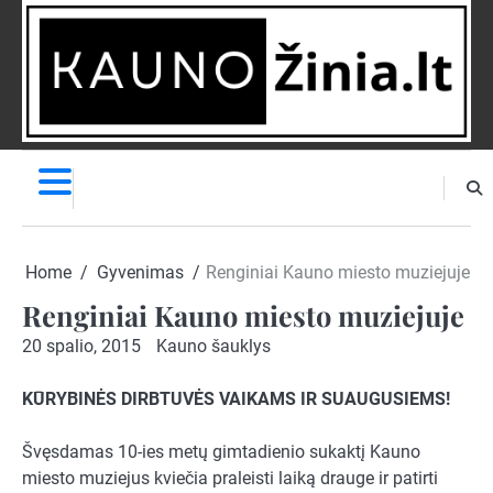
Skip
to
content
NAUJIENOS
PRANEŠK
NAUJIENĄ
Home
Gyvenimas
Renginiai Kauno miesto muziejuje
Renginiai Kauno miesto muziejuje
20 spalio, 2015
Kauno šauklys
KŪRYBINĖS DIRBTUVĖS VAIKAMS IR SUAUGUSIEMS
!
Švęsdamas 10-ies metų gimtadienio sukaktį Kauno
miesto muziejus kviečia praleisti laiką drauge ir patirti