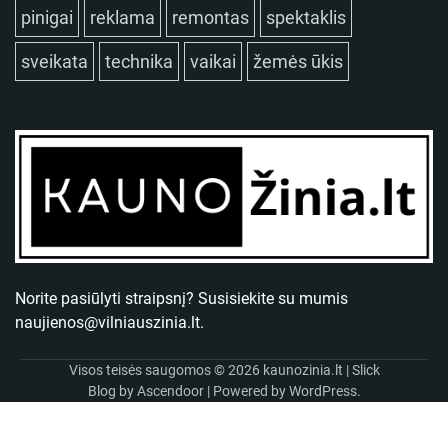
pinigai
reklama
remontas
spektaklis
sveikata
technika
vaikai
žemės ūkis
Norite pasiūlyti straipsnį? Susisiekite su mumis
naujienos@vilniauszinia.lt
.
Visos teisės saugomos © 2026
kaunozinia.lt
| Slick
Blog by
Ascendoor
| Powered by
WordPress
.