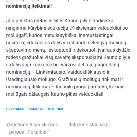
nominacijų įteikimai
!
Jau penktus metus iš eilės Kauno pilyje tradiciškai
rengiama kūrybinė edukacija „Kiekvienam vaiduokliui po
moliūgą!“, kurios metu kūrybiškai ir entuziastingai
nusiteikę edukacijos dalyviai išbando nelengvą moliūgų
skaptavimo meną. Išskaptuoti ir dekoruoti įvairaus dydžio
rudens gražuoliai visą savaitę eksponuojami Kauno pilyje
ir dalyvauja konkurse bei varžosi dėl trijų pagrindinių
nominacijų – Linksmiausio, Vaiduokliškiausio ir
Išradingiausio moliūgo. Gražiausių moliūgų rinkimai ir
nominacijų įteikimai – tai puiki proga pamatyti, kokiais
moliūgais džiaugsis Kauno pilies vaiduokliai!
GYVENIMAS
PRAMOGOS
RENGINIAI
Navigacija
Kristinos Alšauskienės
Italų kino klasika
paroda „Pokalbiai”