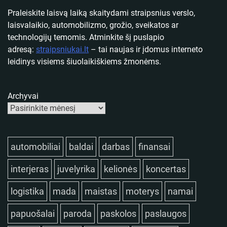
Praleiskite laisvą laiką skaitydami straipsnius verslo,
laisvalaikio, automobilizmo, grožio, sveikatos ar
technologijų temomis. Atminkite šį puslapio
adresą:
straipsniukai.lt
– tai naujas ir įdomus interneto
leidinys visiems šiuolaikiškiems žmonėms.
Archyvai
automobiliai
baldai
darbas
finansai
interjeras
juvelyrika
kelionės
koncertas
logistika
mada
maistas
moterys
namai
papuošalai
paroda
paskolos
paslaugos