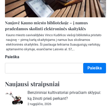
Naujovė Kauno miesto bibliotekoje – į namus
pradedamos skolinti elektroninės skaityklės
Kauno miesto savivaldybės Vinco Kudirkos viešoji biblioteka pristato
naujovę – pirmą kartą skaitytojams į namus bus skolinamos
elektroninės skaityklės. Ši paslauga teikiama Suaugusiųjų vartotojų
aptarnavimo skyriuje, esančiame Laisvės al. 57,…
Paieška
Paieška
Naujausi straipsniai
Benzininiai kultivatoriai privačiam sklypui:
ką žinoti prieš perkant?
2 rugpjūčio, 2026