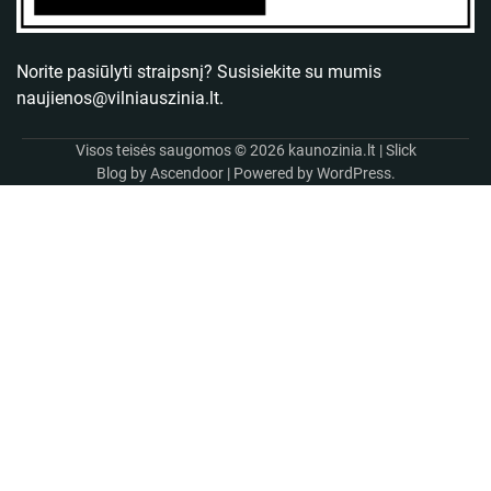
Norite pasiūlyti straipsnį? Susisiekite su mumis
naujienos@vilniauszinia.lt
.
Visos teisės saugomos © 2026
kaunozinia.lt
| Slick
Blog by
Ascendoor
| Powered by
WordPress
.