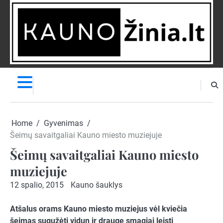
Skip
to
content
NAUJIENOS
PRANEŠK
NAUJIENĄ
Home
Gyvenimas
Šeimų savaitgaliai Kauno miesto muziejuje
Šeimų savaitgaliai Kauno miesto
muziejuje
12 spalio, 2015
Kauno šauklys
Atšalus orams Kauno miesto muziejus vėl kviečia
šeimas sugužėti vidun ir drauge smagiai leisti