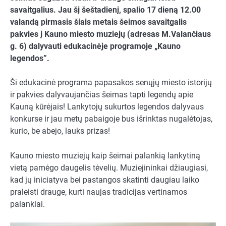
savaitgalius. Jau šį šeštadienį, spalio 17 dieną 12.00
valandą pirmasis šiais metais šeimos savaitgalis
pakvies į Kauno miesto muziejų (adresas M.Valančiaus
g. 6) dalyvauti edukacinėje programoje „Kauno
legendos”.
Ši edukacinė programa papasakos senųjų miesto istorijų
ir pakvies dalyvaujančias šeimas tapti legendų apie
Kauną kūrėjais! Lankytojų sukurtos legendos dalyvaus
konkurse ir jau metų pabaigoje bus išrinktas nugalėtojas,
kurio, be abejo, lauks prizas!
Kauno miesto muziejų kaip šeimai palankią lankytiną
vietą pamėgo daugelis tėvelių. Muziejininkai džiaugiasi,
kad jų iniciatyva bei pastangos skatinti daugiau laiko
praleisti drauge, kurti naujas tradicijas vertinamos
palankiai.