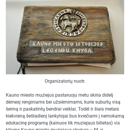
Organizatorių nuotr.
Kauno miesto muziejus pastaruoju metu skiria didelį
dėmesį renginiams bei užsiėmimams, kurie suburtų visą
šeimą ir paskatintų bendrai veiklai. Todėl ir šiais metais
kiekvieną šeštadienį lankytojai bus kviečiami į nemokamą
edukacinę programą (kainuos tik muziejaus bilietas) vis
kitame Kauno miesto muziejaus skyriuje – M. ir