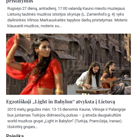
pristatymas
Rugsėjo 27 dieną, antradienį, 17.00 valandą Kauno miesto muziejaus
Lietuvių tautinės muzikos istorijos skyriuje (L. Zamenhofo g. 4) vyks
dailininkės Vilmos Markauskaitės tapybos darbų pristatymas. Moteris
klausanti muzikos, moteris su…
Egzotiškoji „Light in Babylon“ atvyksta į Lietuvą
2015 metų gegužės mėn. 13-15 dienomis Kaune, Vilniuje ir Palangoje
bus juntamas Turkijos didmiesčių pulsas – jį atveža daugiakultūrė
world muzikos grupė „Light in Babylon“ (Turkija, Prancūzija, Iranas).
Išskirtinį grupės…
Paieška