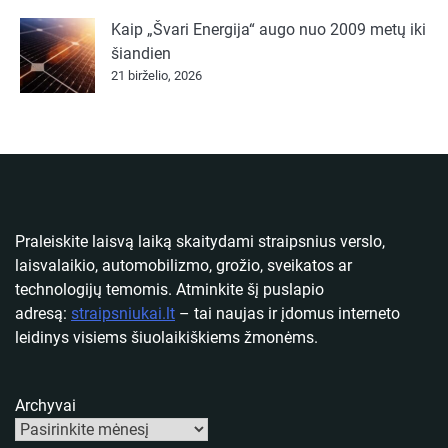
Kaip „Švari Energija“ augo nuo 2009 metų iki
šiandien
21 birželio, 2026
Praleiskite laisvą laiką skaitydami straipsnius verslo,
laisvalaikio, automobilizmo, grožio, sveikatos ar
technologijų temomis. Atminkite šį puslapio
adresą:
straipsniukai.lt
– tai naujas ir įdomus interneto
leidinys visiems šiuolaikiškiems žmonėms.
Archyvai