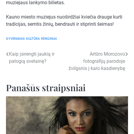
muziejaus lankymo bilietas.
Kauno miesto muziejus nuoširdžiai kviečia drauge kurti
tradicijas, semtis žinių, bendrauti ir stiprinti šeimas!
GYVENIMAS
KULTŪRA
RENGINIAI
Navigacija
Kaip įsirengti jaukią ir
Artūro Morozovo
patogią svetainę?
fotografijų parodoje
tarp
žvilgsnis į karo kasdienybę
įrašų
Panašūs straipsniai