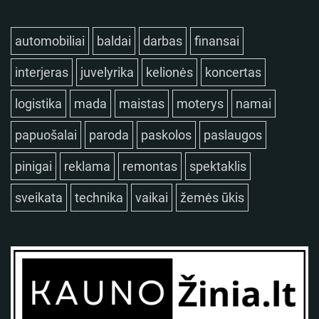
automobiliai
baldai
darbas
finansai
interjeras
juvelyrika
kelionės
koncertas
logistika
mada
maistas
moterys
namai
papuošalai
paroda
paskolos
paslaugos
pinigai
reklama
remontas
spektaklis
sveikata
technika
vaikai
žemės ūkis