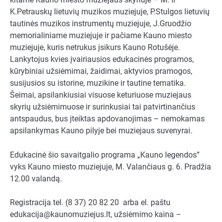
K.Petrauskų lietuvių muzikos muziejuje, P.Stulgos lietuvių
tautinės muzikos instrumentų muziejuje, J.Gruodžio
memorialiniame muziejuje ir pačiame Kauno miesto
muziejuje, kuris netrukus įsikurs Kauno Rotušėje.
Lankytojus kvies įvairiausios edukacinės programos,
kūrybiniai užsiėmimai, žaidimai, aktyvios pramogos,
susijusios su istorine, muzikine ir tautine tematika.
Šeimai, apsilankiusiai visuose keturiuose muziejaus
skyrių užsiėmimuose ir surinkusiai tai patvirtinančius
antspaudus, bus įteiktas apdovanojimas – nemokamas
apsilankymas Kauno pilyje bei muziejaus suvenyrai.
Edukacinė šio savaitgalio programa „Kauno legendos”
vyks Kauno miesto muziejuje, M. Valančiaus g. 6. Pradžia
12.00 valandą.
Registracija tel. (8 37) 20 82 20 arba el. paštu
edukacija@kaunomuziejus.lt
, užsiėmimo kaina –