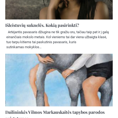
Išleistuvių suknelės. Kokią pasirinkti?
Artėjantis pavasaris džiugina ne tik gražiu oru, tačiau taip pat ir į galą
einančiais mokslo metais. Kol vieniems tai dar viena užbaigta klasė,
tuo tarpu kitiems tai paskutinis pavasaris, kuris
sutinkamas mokyklos…
Dailininkės Vilmos Markauskaitės tapybos parodos