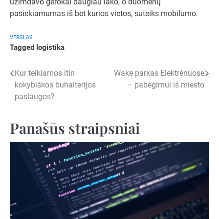
užimdavo gerokai daugiau lako, o duomenų
pasiekiamumas iš bet kurios vietos, suteiks mobilumo.
VERSLAS
Tagged
logistika
Navigacija
Kur teikiamos itin
Wake parkas Elektrėnuose
kokybiškos buhalterijos
– pabėgimui iš miesto
tarp
paslaugos?
įrašų
Panašūs straipsniai