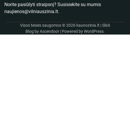
Norite pasiūlyti straipsnį? Susisiekite su mumis
naujienos@vilniauszinia.lt
.
Visos teisės saugomos © 2026
kaunozinia.lt
| Slick
Blog by
Ascendoor
| Powered by
WordPress
.