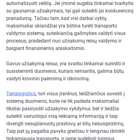
automatizuoti veiklą. Jei įmonė sugeba tinkamai tvarkytis
su gaunamai užsakymais, tai gali suteikti jai konkurencinį
pranašumą. Tačiau tam, kad visi darbai vyktų
maksimaliai sklandžiai yra būtina turėti transporto
valdymo sistemą, suteikiančią galimybes valdyti visus
procesus, pradedant nuo užsakomų reisų valdymo ir
baigiant finansinėmis ataskaitomis.
Gavus užsakymą reisui, yra svarbu tinkamai surinkti ir
susisteminti duomenis, kuriais remiantis, galima būtų
valdyti krovinio paėmimą ir iškrovimą.
Terralogistics
, turi visus įrankius, leidžiančius suvesti į
sistemą duomenis, kurie ne tik padeda maksimaliai
tiksliai pasiruošti užsakymo vykdymui, bet ir leidžia
suteikti vairuotojui visą reikiamą informaciją ir taip
išvengti nesuplanuotų prastovų ar kitų nesusipratimų.
Taip pat jų pagalba pavyks greičiau ir lengviau išrinkti
tinkamiausią transportą, ir jame sudėlioti turimus