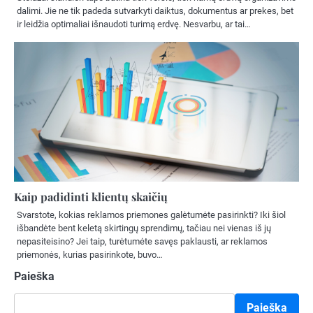
dalimi. Jie ne tik padeda sutvarkyti daiktus, dokumentus ar prekes, bet
ir leidžia optimaliai išnaudoti turimą erdvę. Nesvarbu, ar tai…
Kaip padidinti klientų skaičių
Svarstote, kokias reklamos priemones galėtumėte pasirinkti? Iki šiol
išbandėte bent keletą skirtingų sprendimų, tačiau nei vienas iš jų
nepasiteisino? Jei taip, turėtumėte savęs paklausti, ar reklamos
priemonės, kurias pasirinkote, buvo…
Paieška
Paieška