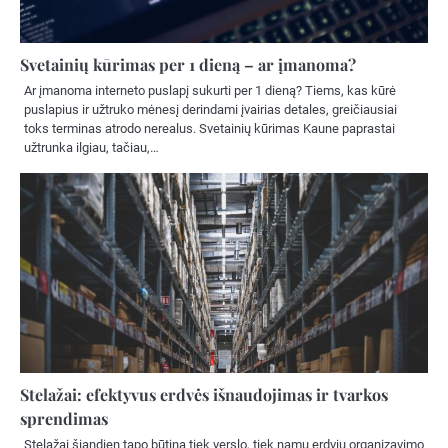
Svetainių kūrimas per 1 dieną – ar įmanoma?
Ar įmanoma interneto puslapį sukurti per 1 dieną? Tiems, kas kūrė
puslapius ir užtruko mėnesį derindami įvairias detales, greičiausiai
toks terminas atrodo nerealus. Svetainių kūrimas Kaune paprastai
užtrunka ilgiau, tačiau,…
Stelažai: efektyvus erdvės išnaudojimas ir tvarkos
sprendimas
Stelažai šiandien tapo būtina tiek verslo, tiek namų erdvių organizavimo