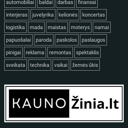
automobiliai
baldai
darbas
finansai
interjeras
juvelyrika
kelionės
koncertas
logistika
mada
maistas
moterys
namai
papuošalai
paroda
paskolos
paslaugos
pinigai
reklama
remontas
spektaklis
sveikata
technika
vaikai
žemės ūkis