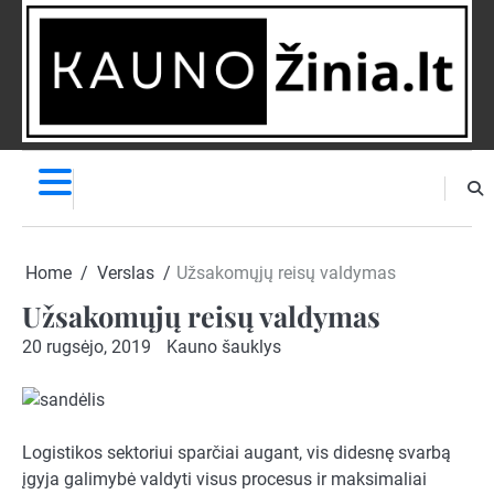
Skip
to
content
NAUJIENOS
PRANEŠK
NAUJIENĄ
Home
Verslas
Užsakomųjų reisų valdymas
Užsakomųjų reisų valdymas
20 rugsėjo, 2019
Kauno šauklys
Logistikos sektoriui sparčiai augant, vis didesnę svarbą
įgyja galimybė valdyti visus procesus ir maksimaliai