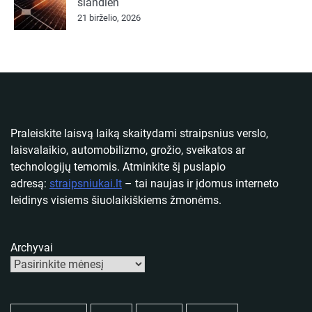
šiandien
21 birželio, 2026
Praleiskite laisvą laiką skaitydami straipsnius verslo,
laisvalaikio, automobilizmo, grožio, sveikatos ar
technologijų temomis. Atminkite šį puslapio
adresą:
straipsniukai.lt
– tai naujas ir įdomus interneto
leidinys visiems šiuolaikiškiems žmonėms.
Archyvai