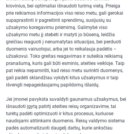
krovinius, bei optimaliai išnaudoti turimą vietą. Prieiga
prie reikiamos informacijos viso reiso metu, gali gerokai
supaprastinti ir pagreitinti sprendimų, susijusių su
užsakymo koregavimu priėmimą. Galimybė viso
užsakymo metu jį stebėti ir matyti jo būseną, leidžia
greičiau reaguoti į nenumatytas situacijas, bei perduoti
duomenis vairuotojui, arba jei to reikalauja padėtis –
užsakovui. Toks greitas reagavimas ir suteikia reikiamą
pranašumą, kuris gali būti esminis, ateities veikloje. Taip
pat reikia nepamiršti, kad reiso metu surinkti duomenys,
gali padėti sklandžiau vykdyti kitus užsakymus ir taip
išvengti nepageidaujamų papildomų išlaidų.
Jei įmonei pavyksta suvaldyti gaunamus užsakymus, bei
išnaudoti įgytą patirtį ateities reisų organizavime, tai
turėtų padėti optimizuoti ir kitus procesus, kuriuose
naudojami atitinkami duomenis. Reisų valdymo sistema
padės automatizuoti daugelį darbų, kurie anksčiau