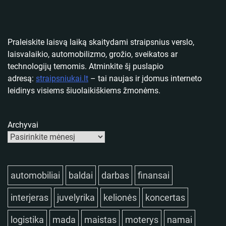
Praleiskite laisvą laiką skaitydami straipsnius verslo,
laisvalaikio, automobilizmo, grožio, sveikatos ar
technologijų temomis. Atminkite šį puslapio
adresą:
straipsniukai.lt
– tai naujas ir įdomus interneto
leidinys visiems šiuolaikiškiems žmonėms.
Archyvai
automobiliai
baldai
darbas
finansai
interjeras
juvelyrika
kelionės
koncertas
logistika
mada
maistas
moterys
namai