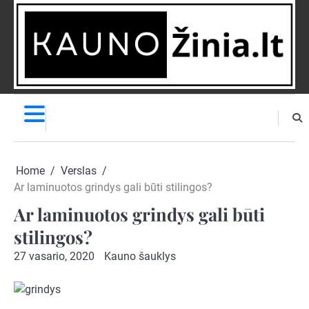
Skip
to
content
NAUJIENOS
PRANEŠK
NAUJIENĄ
Home
Verslas
Ar laminuotos grindys gali būti stilingos?
Ar laminuotos grindys gali būti
stilingos?
27 vasario, 2020
Kauno šauklys