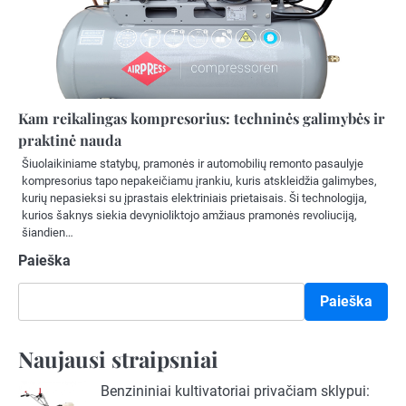
Kam reikalingas kompresorius: techninės galimybės ir
praktinė nauda
Šiuolaikiniame statybų, pramonės ir automobilių remonto pasaulyje
kompresorius tapo nepakeičiamu įrankiu, kuris atskleidžia galimybes,
kurių nepasieksi su įprastais elektriniais prietaisais. Ši technologija,
kurios šaknys siekia devynioliktojo amžiaus pramonės revoliuciją,
šiandien…
Paieška
Paieška
Naujausi straipsniai
Benzininiai kultivatoriai privačiam sklypui: