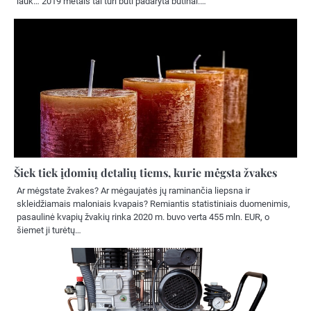
lauk… 2019 metais tai turi būti padaryta būtinai.…
Šiek tiek įdomių detalių tiems, kurie mėgsta žvakes
Ar mėgstate žvakes? Ar mėgaujatės jų raminančia liepsna ir
skleidžiamais maloniais kvapais? Remiantis statistiniais duomenimis,
pasaulinė kvapių žvakių rinka 2020 m. buvo verta 455 mln. EUR, o
šiemet ji turėtų…