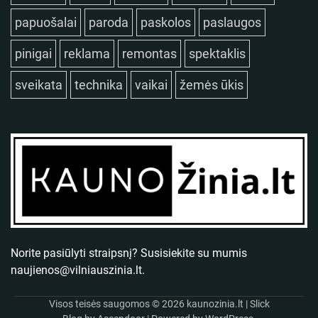
papuošalai
paroda
paskolos
paslaugos
pinigai
reklama
remontas
spektaklis
sveikata
technika
vaikai
žemės ūkis
Norite pasiūlyti straipsnį? Susisiekite su mumis
naujienos@vilniauszinia.lt
.
Visos teisės saugomos © 2026
kaunozinia.lt
| Slick