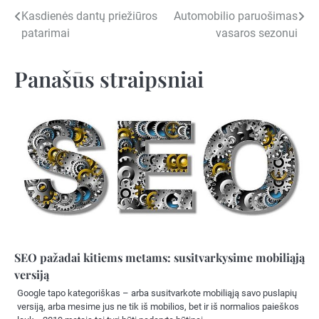
Navigacija
Kasdienės dantų priežiūros
Automobilio paruošimas
patarimai
vasaros sezonui
tarp
įrašų
Panašūs straipsniai
SEO pažadai kitiems metams: susitvarkysime mobiliąją
versiją
Google tapo kategoriškas – arba susitvarkote mobiliąją savo puslapių
versiją, arba mesime jus ne tik iš mobilios, bet ir iš normalios paieškos