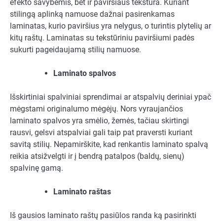
efekto savybėmis, bet ir paviršiaus tekstūra. Kuriant
stilingą aplinką namuose dažnai pasirenkamas
laminatas, kurio paviršius yra nelygus, o turintis plytelių ar
kitų raštų. Laminatas su tekstūriniu paviršiumi padės
sukurti pageidaujamą stilių namuose.
Laminato spalvos
Išskirtiniai spalviniai sprendimai ar atspalvių deriniai ypač
mėgstami originalumo mėgėjų. Nors vyraujančios
laminato spalvos yra smėlio, žemės, tačiau skirtingi
rausvi, gelsvi atspalviai gali taip pat praversti kuriant
savitą stilių. Nepamirškite, kad renkantis laminato spalvą
reikia atsižvelgti ir į bendrą patalpos (baldų, sienų)
spalvinę gamą.
Laminato raštas
Iš gausios laminato raštų pasiūlos randa ką pasirinkti