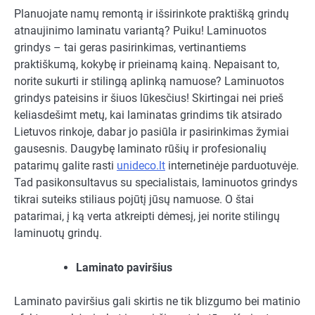
Planuojate namų remontą ir išsirinkote praktišką grindų
atnaujinimo laminatu variantą? Puiku! Laminuotos
grindys – tai geras pasirinkimas, vertinantiems
praktiškumą, kokybę ir prieinamą kainą. Nepaisant to,
norite sukurti ir stilingą aplinką namuose? Laminuotos
grindys pateisins ir šiuos lūkesčius! Skirtingai nei prieš
keliasdešimt metų, kai laminatas grindims tik atsirado
Lietuvos rinkoje, dabar jo pasiūla ir pasirinkimas žymiai
gausesnis. Daugybę laminato rūšių ir profesionalių
patarimų galite rasti
unideco.lt
internetinėje parduotuvėje.
Tad pasikonsultavus su specialistais, laminuotos grindys
tikrai suteiks stiliaus pojūtį jūsų namuose. O štai
patarimai, į ką verta atkreipti dėmesį, jei norite stilingų
laminuotų grindų.
Laminato paviršius
Laminato paviršius gali skirtis ne tik blizgumo bei matinio