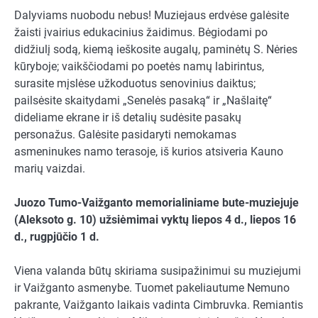
Dalyviams nuobodu nebus! Muziejaus erdvėse galėsite
žaisti įvairius edukacinius žaidimus. Bėgiodami po
didžiulį sodą, kiemą ieškosite augalų, paminėtų S. Nėries
kūryboje; vaikščiodami po poetės namų labirintus,
surasite mįslėse užkoduotus senovinius daiktus;
pailsėsite skaitydami „Senelės pasaką“ ir „Našlaitę“
dideliame ekrane ir iš detalių sudėsite pasakų
personažus. Galėsite pasidaryti nemokamas
asmeninukes namo terasoje, iš kurios atsiveria Kauno
marių vaizdai.
Juozo Tumo-Vaižganto memorialiniame bute-muziejuje
(Aleksoto g. 10) užsiėmimai vyktų liepos 4 d., liepos 16
d., rugpjūčio 1 d.
Viena valanda būtų skiriama susipažinimui su muziejumi
ir Vaižganto asmenybe. Tuomet pakeliautume Nemuno
pakrante, Vaižganto laikais vadinta Cimbruvka. Remiantis