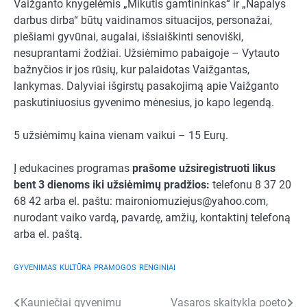
Vaižganto knygelėmis „Mikutis gamtininkas“ ir „Napalys
darbus dirba“ būtų vaidinamos situacijos, personažai,
piešiami gyvūnai, augalai, išsiaiškinti senoviški,
nesuprantami žodžiai. Užsiėmimo pabaigoje – Vytauto
bažnyčios ir jos rūsių, kur palaidotas Vaižgantas,
lankymas. Dalyviai išgirstų pasakojimą apie Vaižganto
paskutiniuosius gyvenimo mėnesius, jo kapo legendą.
5 užsiėmimų kaina vienam vaikui – 15 Eurų.
Į edukacines programas
prašome užsiregistruoti likus
bent 3 dienoms iki užsiėmimų pradžios:
telefonu 8 37 20
68 42 arba el. paštu:
maironiomuziejus@yahoo.com
,
nurodant vaiko vardą, pavardę, amžių, kontaktinį telefoną
arba el. paštą.
GYVENIMAS
KULTŪRA
PRAMOGOS
RENGINIAI
Navigacija
Kauniečiai gyvenimu
Vasaros skaitykla poeto