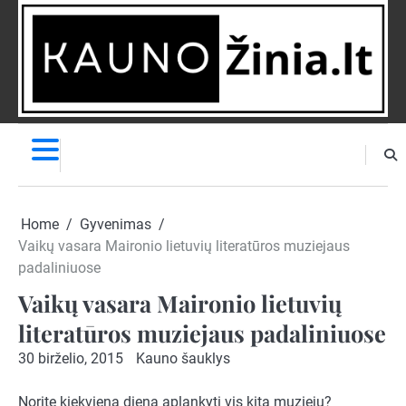
Skip
to
content
NAUJIENOS
PRANEŠK
NAUJIENĄ
Home
Gyvenimas
Vaikų vasara Maironio lietuvių literatūros muziejaus
padaliniuose
Vaikų vasara Maironio lietuvių
literatūros muziejaus padaliniuose
30 birželio, 2015
Kauno šauklys
Norite kiekvieną dieną aplankyti vis kitą muziejų?