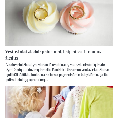
Vestuviniai žiedai: patarimai, kaip atrasti tobulus
žiedus
Vestuviniai žiedai yra vienas iš svarbiausių vestuvių simbolių, kurie
žymi žiedų atsidavimą ir meilę. Pasirinkti tinkamus vestuvinius žiedus
gali būti iššūkis, tačiau su keliomis pagrindinėmis taisyklėmis, galite
priimti teisingą sprendimą.…