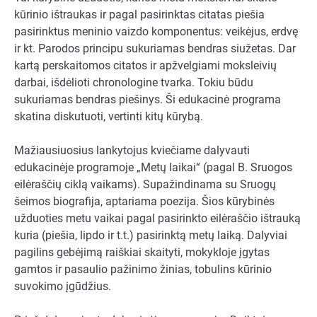
kūrinio ištraukas ir pagal pasirinktas citatas piešia
pasirinktus meninio vaizdo komponentus: veikėjus, erdvę
ir kt. Parodos principu sukuriamas bendras siužetas. Dar
kartą perskaitomos citatos ir apžvelgiami moksleivių
darbai, išdėlioti chronologine tvarka. Tokiu būdu
sukuriamas bendras piešinys. Ši edukacinė programa
skatina diskutuoti, vertinti kitų kūrybą.
Mažiausiuosius lankytojus kviečiame dalyvauti
edukacinėje programoje „Metų laikai“ (pagal B. Sruogos
eilėraščių ciklą vaikams). Supažindinama su Sruogų
šeimos biografija, aptariama poezija. Šios kūrybinės
užduoties metu vaikai pagal pasirinkto eilėraščio ištrauką
kuria (piešia, lipdo ir t.t.) pasirinktą metų laiką. Dalyviai
pagilins gebėjimą raiškiai skaityti, mokykloje įgytas
gamtos ir pasaulio pažinimo žinias, tobulins kūrinio
suvokimo įgūdžius.