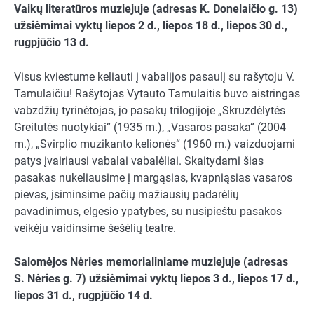
Vaikų literatūros muziejuje (adresas K. Donelaičio g. 13)
užsiėmimai vyktų liepos 2 d., liepos 18 d., liepos 30 d.,
rugpjūčio 13 d.
Visus kviestume keliauti į vabalijos pasaulį su rašytoju V.
Tamulaičiu! Rašytojas Vytauto Tamulaitis buvo aistringas
vabzdžių tyrinėtojas, jo pasakų trilogijoje „Skruzdėlytės
Greitutės nuotykiai“ (1935 m.), „Vasaros pasaka“ (2004
m.), „Svirplio muzikanto kelionės“ (1960 m.) vaizduojami
patys įvairiausi vabalai vabalėliai. Skaitydami šias
pasakas nukeliausime į margąsias, kvapniąsias vasaros
pievas, įsiminsime pačių mažiausių padarėlių
pavadinimus, elgesio ypatybes, su nusipieštu pasakos
veikėju vaidinsime šešėlių teatre.
Salomėjos Nėries memorialiniame muziejuje (adresas
S. Nėries g. 7)
užsiėmimai vyktų liepos 3 d., liepos 17 d.,
liepos 31 d., rugpjūčio 14 d.