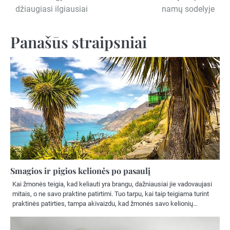
džiaugiasi ilgiausiai
namų sodelyje
tarp
įrašų
Panašūs straipsniai
Smagios ir pigios kelionės po pasaulį
Kai žmonės teigia, kad keliauti yra brangu, dažniausiai jie vadovaujasi
mitais, o ne savo praktine patirtimi. Tuo tarpu, kai taip teigiama turint
praktinės patirties, tampa akivaizdu, kad žmonės savo kelionių…