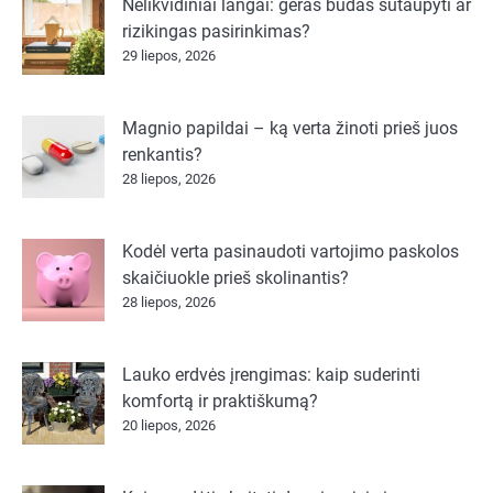
Nelikvidiniai langai: geras būdas sutaupyti ar
rizikingas pasirinkimas?
29 liepos, 2026
Magnio papildai – ką verta žinoti prieš juos
renkantis?
28 liepos, 2026
Kodėl verta pasinaudoti vartojimo paskolos
skaičiuokle prieš skolinantis?
28 liepos, 2026
Lauko erdvės įrengimas: kaip suderinti
komfortą ir praktiškumą?
20 liepos, 2026