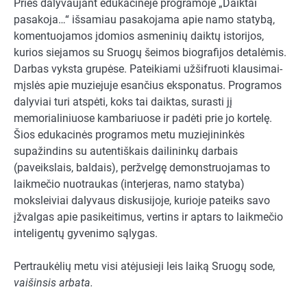
Prieš dalyvaujant edukacinėje programoje „Daiktai
pasakoja…“ išsamiau pasakojama apie namo statybą,
komentuojamos įdomios asmeninių daiktų istorijos,
kurios siejamos su Sruogų šeimos biografijos detalėmis.
Darbas vyksta grupėse. Pateikiami užšifruoti klausimai-
mįslės apie muziejuje esančius eksponatus. Programos
dalyviai turi atspėti, koks tai daiktas, surasti jį
memorialiniuose kambariuose ir padėti prie jo kortelę.
Šios edukacinės programos metu muziejininkės
supažindins su autentiškais dailininkų darbais
(paveikslais, baldais), peržvelgę demonstruojamas to
laikmečio nuotraukas (interjeras, namo statyba)
moksleiviai dalyvaus diskusijoje, kurioje pateiks savo
įžvalgas apie pasikeitimus, vertins ir aptars to laikmečio
inteligentų gyvenimo sąlygas.
Pertraukėlių metu visi atėjusieji leis laiką Sruogų sode,
vaišinsis arbata.