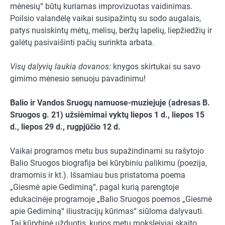
mėnesių“ būtų kuriamas improvizuotas vaidinimas.
Poilsio valandėlę vaikai susipažintų su sodo augalais,
patys nusiskintų mėtų, melisų, beržų lapelių, liepžiedžių ir
galėtų pasivaišinti pačių surinkta arbata.
Visų dalyvių laukia dovanos:
knygos skirtukai su savo
gimimo mėnesio senuoju pavadinimu!
Balio ir Vandos Sruogų namuose-muziejuje (adresas B.
Sruogos g. 21) užsiėmimai vyktų liepos 1 d., liepos 15
d., liepos 29 d., rugpjūčio 12 d.
Vaikai programos metu bus supažindinami su rašytojo
Balio Sruogos biografija bei kūrybiniu palikimu (poezija,
dramomis ir kt.). Išsamiau bus pristatoma poema
„Giesmė apie Gediminą“, pagal kurią parengtoje
edukacinėje programoje „Balio Sruogos poemos „Giesmė
apie Gediminą“ iliustracijų kūrimas“ siūloma dalyvauti.
Tai kūrybinė užduotis, kurios metu moksleiviai skaito