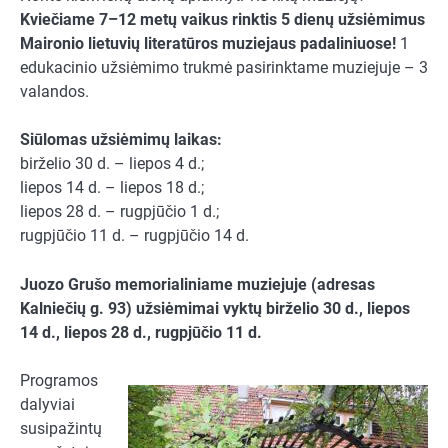
Kviečiame 7–12 metų vaikus rinktis 5 dienų užsiėmimus
Maironio lietuvių literatūros muziejaus padaliniuose!
1
edukacinio užsiėmimo trukmė pasirinktame muziejuje – 3
valandos.
Siūlomas užsiėmimų laikas:
birželio 30 d. – liepos 4 d.;
liepos 14 d. – liepos 18 d.;
liepos 28 d. – rugpjūčio 1 d.;
rugpjūčio 11 d. – rugpjūčio 14 d.
Juozo Grušo memorialiniame muziejuje (adresas
Kalniečių g. 93) užsiėmimai vyktų birželio 30 d., liepos
14 d., liepos 28 d., rugpjūčio 11 d.
Programos
dalyviai
susipažintų