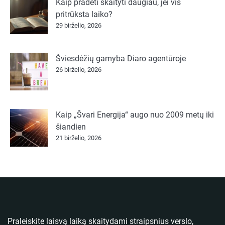
Kaip pradėti skaityti daugiau, jei vis
pritrūksta laiko?
29 birželio, 2026
Šviesdėžių gamyba Diaro agentūroje
26 birželio, 2026
Kaip „Švari Energija“ augo nuo 2009 metų iki
šiandien
21 birželio, 2026
Praleiskite laisvą laiką skaitydami straipsnius verslo,