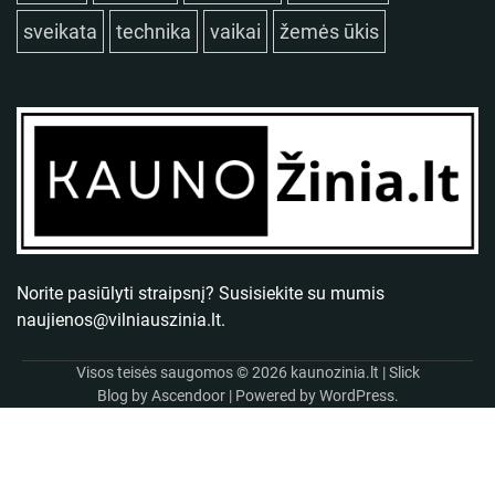
sveikata
technika
vaikai
žemės ūkis
Norite pasiūlyti straipsnį? Susisiekite su mumis
naujienos@vilniauszinia.lt
.
Visos teisės saugomos © 2026
kaunozinia.lt
| Slick
Blog by
Ascendoor
| Powered by
WordPress
.