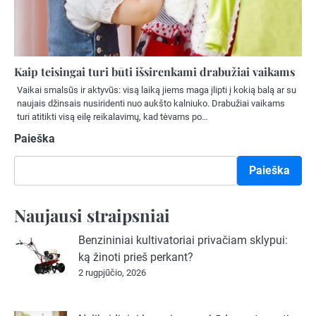
Kaip teisingai turi būti išsirenkami drabužiai vaikams
Vaikai smalsūs ir aktyvūs: visą laiką jiems maga įlipti į kokią balą ar su
naujais džinsais nusiridenti nuo aukšto kalniuko. Drabužiai vaikams
turi atitikti visą eilę reikalavimų, kad tėvams po…
Paieška
Paieška
Naujausi straipsniai
Benzininiai kultivatoriai privačiam sklypui:
ką žinoti prieš perkant?
2 rugpjūčio, 2026