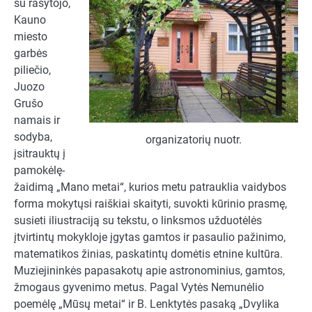
su rašytojo,
Kauno
miesto
garbės
piliečio,
Juozo
Grušo
namais ir
sodyba,
organizatorių nuotr.
įsitrauktų į
pamokėlę-
žaidimą „Mano metai“, kurios metu patrauklia vaidybos
forma mokytųsi raiškiai skaityti, suvokti kūrinio prasmę,
susieti iliustraciją su tekstu, o linksmos užduotėlės
įtvirtintų mokykloje įgytas gamtos ir pasaulio pažinimo,
matematikos žinias, paskatintų domėtis etnine kultūra.
Muziejininkės papasakotų apie astronominius, gamtos,
žmogaus gyvenimo metus. Pagal Vytės Nemunėlio
poemėlę „Mūsų metai“ ir B. Lenktytės pasaką „Dvylika