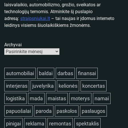
laisvalaikio, automobilizmo, grožio, sveikatos ar
technologijų temomis. Atminkite šį puslapio
adresą:
straipsniukai.lt
– tai naujas ir įdomus interneto
leidinys visiems šiuolaikiškiems žmonėms.
Archyvai
automobiliai
baldai
darbas
finansai
interjeras
juvelyrika
kelionės
koncertas
logistika
mada
maistas
moterys
namai
papuošalai
paroda
paskolos
paslaugos
pinigai
reklama
remontas
spektaklis