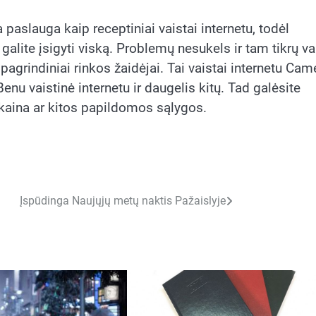
 paslauga kaip receptiniai vaistai internetu, todėl
alite įsigyti viską. Problemų nesukels ir tam tikrų va
agrindiniai rinkos žaidėjai. Tai vaistai internetu Came
Benu vaistinė internetu ir daugelis kitų. Tad galėsite
a kaina ar kitos papildomos sąlygos.
Įspūdinga Naujųjų metų naktis Pažaislyje