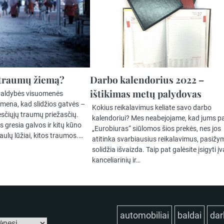
 traumų žiemą?
Darbo kalendorius 2022 –
ištikimas metų palydovas
valdybės visuomenės
imena, kad slidžios gatvės –
Kokius reikalavimus keliate savo darbo
sčiųjų traumų priežasčių.
kalendoriui? Mes neabejojame, kad jums pa
s gresia galvos ir kitų kūno
„Eurobiuras“ siūlomos šios prekės, nes jos
aulų lūžiai, kitos traumos.…
atitinka svarbiausius reikalavimus, pasižy
solidžia išvaizda. Taip pat galėsite įsigyti įv
kanceliarinių ir…
automobiliai
baldai
dar