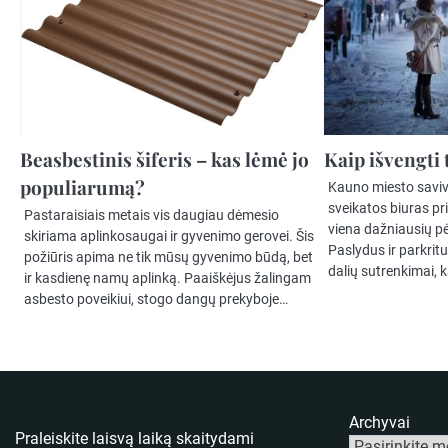
Beasbestinis šiferis – kas lėmė jo
Kaip išvengti
populiarumą?
Kauno miesto savi
sveikatos biuras pr
Pastaraisiais metais vis daugiau dėmesio
viena dažniausių pė
skiriama aplinkosaugai ir gyvenimo gerovei. Šis
Paslydus ir parkritu
požiūris apima ne tik mūsų gyvenimo būdą, bet
dalių sutrenkimai, k
ir kasdienę namų aplinką. Paaiškėjus žalingam
asbesto poveikiui, stogo dangų prekyboje…
Archyvai
Praleiskite laisvą laiką skaitydami