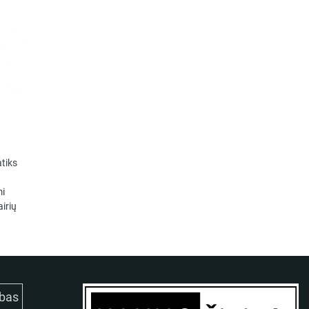
tiks
mi
airių
bas