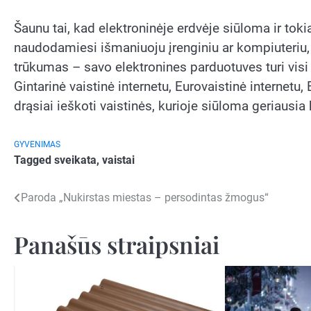
Šaunu tai, kad elektroninėje erdvėje siūloma ir tokia
naudodamiesi išmaniuoju įrenginiu ar kompiuteriu, g
trūkumas – savo elektronines parduotuves turi visi p
Gintarinė vaistinė internetu, Eurovaistinė internetu, 
drąsiai ieškoti vaistinės, kurioje siūloma geriausi
GYVENIMAS
Tagged
sveikata
,
vaistai
Navigacija
Paroda „Nukirstas miestas – persodintas žmogus“
tarp
Panašūs straipsniai
įrašų