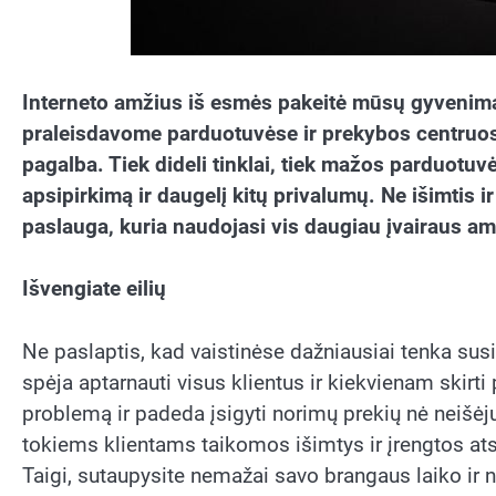
Interneto amžius iš esmės pakeitė mūsų gyvenimą 
praleisdavome parduotuvėse ir prekybos centruose
pagalba. Tiek dideli tinklai, tiek mažos parduotuvė
apsipirkimą ir daugelį kitų privalumų. Ne išimtis ir
paslauga, kuria naudojasi vis daugiau įvairaus am
Išvengiate eilių
Ne paslaptis, kad vaistinėse dažniausiai tenka susi
spėja aptarnauti visus klientus ir kiekvienam skirt
problemą ir padeda įsigyti norimų prekių nė neišėju
tokiems klientams taikomos išimtys ir įrengtos ats
Taigi, sutaupysite nemažai savo brangaus laiko ir ne