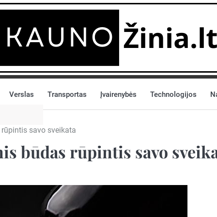
Verslas
Transportas
Įvairenybės
Technologijos
N
 rūpintis savo sveikata
nis būdas rūpintis savo sveik