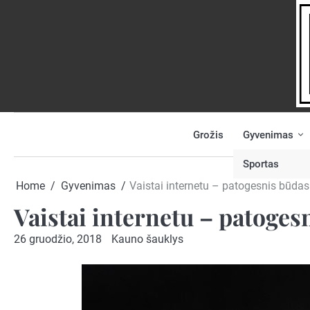
Skip
to
content
Grožis
Gyvenimas
NAUJIENOS
PRANEŠK
NAUJIENĄ
Sportas
Home
Gyvenimas
Vaistai internetu – patogesnis būdas
Vaistai internetu – patoges
26 gruodžio, 2018
Kauno šauklys