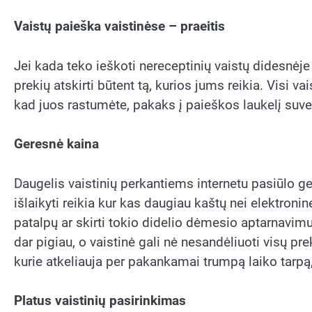
Vaistų paieška vaistinėse – praeitis
Jei kada teko ieškoti nereceptinių vaistų didesnėje
prekių atskirti būtent tą, kurios jums reikia. Visi va
kad juos rastumėte, pakaks į paieškos laukelį suv
Geresnė kaina
Daugelis vaistinių perkantiems internetu pasiūlo ge
išlaikyti reikia kur kas daugiau kaštų nei elektroni
patalpų ar skirti tokio didelio dėmesio aptarnavimui
dar pigiau, o vaistinė gali nė nesandėliuoti visų preki
kurie atkeliauja per pakankamai trumpą laiko tarpą
Platus vaistinių pasirinkimas