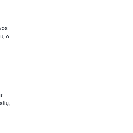
ūvos
u, o
ir
alių,