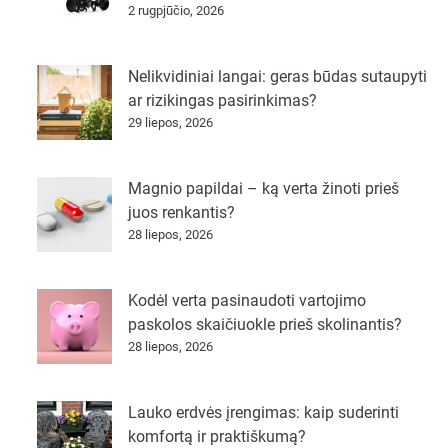
2 rugpjūčio, 2026
Nelikvidiniai langai: geras būdas sutaupyti
ar rizikingas pasirinkimas?
29 liepos, 2026
Magnio papildai – ką verta žinoti prieš
juos renkantis?
28 liepos, 2026
Kodėl verta pasinaudoti vartojimo
paskolos skaičiuokle prieš skolinantis?
28 liepos, 2026
Lauko erdvės įrengimas: kaip suderinti
komfortą ir praktiškumą?