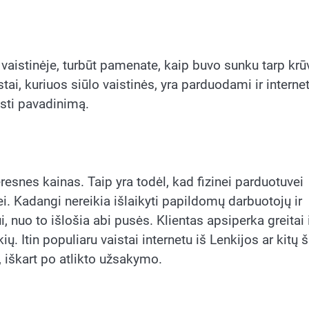
 vaistinėje, turbūt pamenate, kaip buvo sunku tarp kr
istai, kuriuos siūlo vaistinės, yra parduodami ir internet
esti pavadinimą.
resnes kainas. Taip yra todėl, kad fizinei parduotuvei
nei. Kadangi nereikia išlaikyti papildomų darbuotojų ir
, nuo to išlošia abi pusės. Klientas apsiperka greitai 
ų. Itin populiaru vaistai internetu iš Lenkijos ar kitų š
, iškart po atlikto užsakymo.