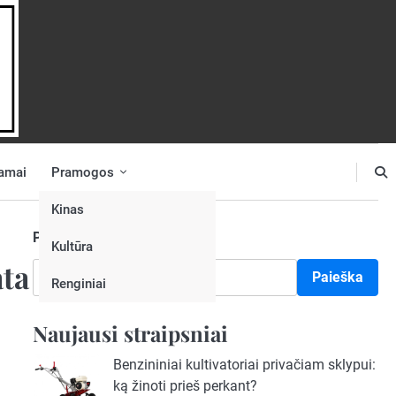
amai
Pramogos
Kinas
Paieška
Kultūra
ata
Paieška
Renginiai
Naujausi straipsniai
Benzininiai kultivatoriai privačiam sklypui:
ką žinoti prieš perkant?