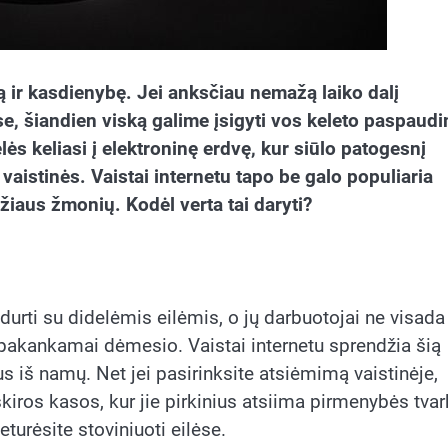
ir kasdienybę. Jei anksčiau nemažą laiko dalį
, šiandien viską galime įsigyti vos keleto paspaud
lės keliasi į elektroninę erdvę, kur siūlo patogesnį
 vaistinės. Vaistai internetu tapo be galo populiaria
žiaus žmonių. Kodėl verta tai daryti?
durti su didelėmis eilėmis, o jų darbuotojai ne visada
i pakankamai dėmesio. Vaistai internetu sprendžia šią
s iš namų. Net jei pasirinksite atsiėmimą vaistinėje,
kiros kasos, kur jie pirkinius atsiima pirmenybės tvar
turėsite stoviniuoti eilėse.