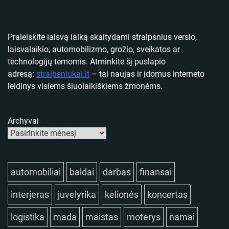
Praleiskite laisvą laiką skaitydami straipsnius verslo,
laisvalaikio, automobilizmo, grožio, sveikatos ar
technologijų temomis. Atminkite šį puslapio
adresą:
straipsniukai.lt
– tai naujas ir įdomus interneto
leidinys visiems šiuolaikiškiems žmonėms.
Archyvai
automobiliai
baldai
darbas
finansai
interjeras
juvelyrika
kelionės
koncertas
logistika
mada
maistas
moterys
namai