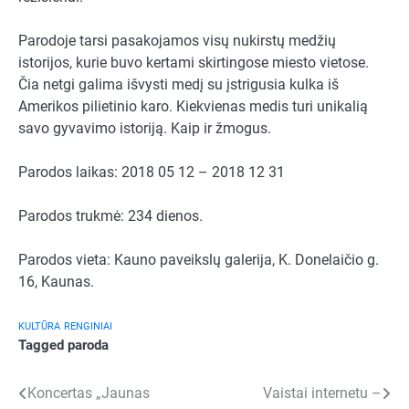
Parodoje tarsi pasakojamos visų nukirstų medžių
istorijos, kurie buvo kertami skirtingose miesto vietose.
Čia netgi galima išvysti medį su įstrigusia kulka iš
Amerikos pilietinio karo. Kiekvienas medis turi unikalią
savo gyvavimo istoriją. Kaip ir žmogus.
Parodos laikas: 2018 05 12 – 2018 12 31
Parodos trukmė: 234 dienos.
Parodos vieta: Kauno paveikslų galerija, K. Donelaičio g.
16, Kaunas.
KULTŪRA
RENGINIAI
Tagged
paroda
Navigacija
Koncertas „Jaunas
Vaistai internetu –