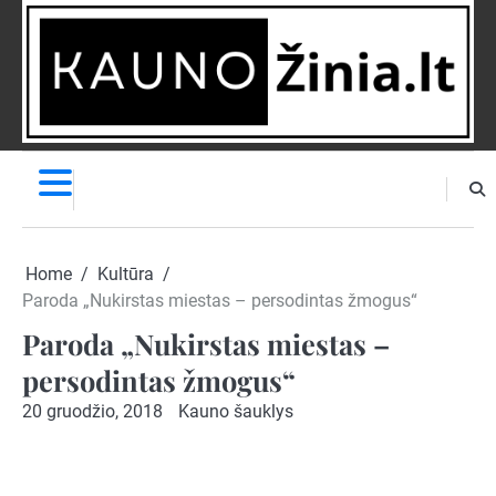
Skip
to
content
NAUJIENOS
PRANEŠK
NAUJIENĄ
Home
Kultūra
Paroda „Nukirstas miestas – persodintas žmogus“
Paroda „Nukirstas miestas –
persodintas žmogus“
20 gruodžio, 2018
Kauno šauklys