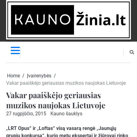
Skip
to
content
NAUJIENOS
PRANEŠK
NAUJIENĄ
Home
Įvairenybės
Vakar paaiškėjo geriausias muzikos naujokas Lietuvoje
Vakar paaiškėjo geriausias
muzikos naujokas Lietuvoje
27 rugpjūčio, 2015
Kauno šauklys
„
LRT Opus“ ir
„
Loftas“ visą vasarą rengė
„
Jaunųjų
grupių konkursą“, kurio metu ekspertai ir žiūrovai rinko