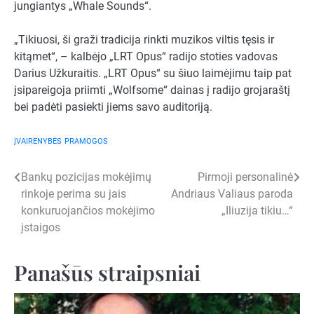
jungiantys „Whale Sounds“.
„Tikiuosi, ši graži tradicija rinkti muzikos viltis tęsis ir
kitąmet“, – kalbėjo „LRT Opus“ radijo stoties vadovas
Darius Užkuraitis. „LRT Opus“ su šiuo laimėjimu taip pat
įsipareigoja priimti „Wolfsome“ dainas į radijo grojaraštį
bei padėti pasiekti jiems savo auditoriją.
ĮVAIRENYBĖS
PRAMOGOS
Navigacija
Bankų pozicijas mokėjimų
Pirmoji personalinė
rinkoje perima su jais
Andriaus Valiaus paroda
tarp
konkuruojančios mokėjimo
„Iliuzija tikiu…“
įrašų
įstaigos
Panašūs straipsniai