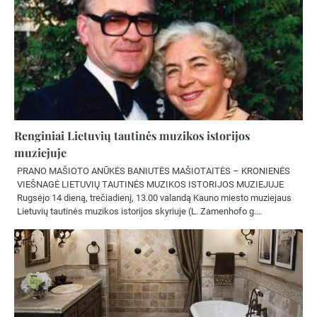
Renginiai Lietuvių tautinės muzikos istorijos
muziejuje
PRANO MAŠIOTO ANŪKĖS BANIUTĖS MAŠIOTAITĖS – KRONIENĖS
VIEŠNAGĖ LIETUVIŲ TAUTINĖS MUZIKOS ISTORIJOS MUZIEJUJE
Rugsėjo 14 dieną, trečiadienį, 13.00 valandą Kauno miesto muziejaus
Lietuvių tautinės muzikos istorijos skyriuje (L. Zamenhofo g.…