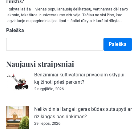
rinktis?
Rūkyta lašiša – vienas populiariausių delikatesų, vertinamas dėl savo
skonio, tekstūros ir universalumo virtuvėje. Tačiau ne visi žino, kad
egzistuoja du pagrindiniai jos tipai – šaltai rūkyta ir karštai rūkyta…
Paieška
Paieška
Naujausi straipsniai
Benzininiai kultivatoriai privačiam sklypui:
ką žinoti prieš perkant?
2 rugpjūčio, 2026
Nelikvidiniai langai: geras būdas sutaupyti ar
rizikingas pasirinkimas?
29 liepos, 2026