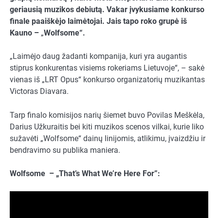
geriausią muzikos debiutą. Vakar įvykusiame konkurso
finale paaiškėjo laimėtojai. Jais tapo roko grupė iš
Kauno –
„
Wolfsome“.
„Laimėjo daug žadanti kompanija, kuri yra augantis
stiprus konkurentas visiems rokeriams Lietuvoje“, – sakė
vienas iš „LRT Opus“ konkurso organizatorių muzikantas
Victoras Diavara.
Tarp finalo komisijos narių šiemet buvo Povilas Meškėla,
Darius Užkuraitis bei kiti muzikos scenos vilkai, kurie liko
sužavėti „Wolfsome“ dainų linijomis, atlikimu, įvaizdžiu ir
bendravimo su publika maniera.
Wolfsome
– „
That’s What We’re Here For”: