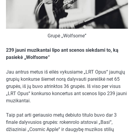
Grupė „Wolfsome”
239
jauni muzikantai lipo ant scenos siekdami to, ką
pasiekė
„Wolfsome“
Jau antrus metus iš eilės vykusiame „LRT Opus“ jaunųjų
grupių konkurse šiemet norą dalyvauti pareiškė net 65
grupės, iš jų buvo atrinktos 36 grupės. Iš viso per visus
„LRT Opus“ konkurso koncertus ant scenos lipo 239 jauni
muzikantai.
Taip pat arti geriausio metų debiuto titulo buvo dar 3
finale dalyvusios grupės: rokenrolo atstovai „Basi“,
džiaziniai „Cosmic Apple“ ir daugybę muzikos stilių