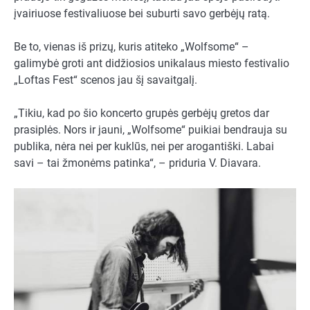
įvairiuose festivaliuose bei suburti savo gerbėjų ratą.
Be to, vienas iš prizų, kuris atiteko „Wolfsome“ –
galimybė groti ant didžiosios unikalaus miesto festivalio
„Loftas Fest“ scenos jau šį savaitgalį.
„Tikiu, kad po šio koncerto grupės gerbėjų gretos dar
prasiplės. Nors ir jauni, „Wolfsome“ puikiai bendrauja su
publika, nėra nei per kuklūs, nei per arogantiški. Labai
savi – tai žmonėms patinka“, – priduria V. Diavara.