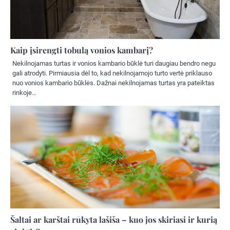
Kaip įsirengti tobulą vonios kambarį?
Nekilnojamas turtas ir vonios kambario būklė turi daugiau bendro negu
gali atrodyti. Pirmiausia dėl to, kad nekilnojamojo turto vertė priklauso
nuo vonios kambario būklės. Dažnai nekilnojamas turtas yra pateiktas
rinkoje…
Šaltai ar karštai rūkyta lašiša – kuo jos skiriasi ir kurią