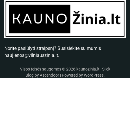
Norite pasiūlyti straipsnį? Susisiekite su mumis
naujienos@vilniauszinia.lt
.
Visos teisės saugomos © 2026
kaunozinia.lt
| Slick
Blog by
Ascendoor
| Powered by
WordPress
.