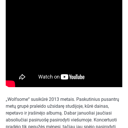
„Wolfsome“ susikūrė 2013 metais. Paskutinius pusantrų
metų grupė praleido užsidarę studijoje, kūrė dainas,
repetavo ir įrašinėjo albumą. Dabar januoliai jaučiasi
absoliučiai pasiruošę pasirodyti viešumoje. Koncertuoti
pradėjo tik gegužės mėnesį, tačiau jau spėjo pasirodyti