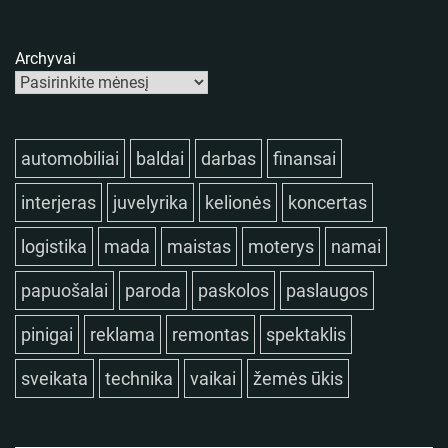
Archyvai
automobiliai
baldai
darbas
finansai
interjeras
juvelyrika
kelionės
koncertas
logistika
mada
maistas
moterys
namai
papuošalai
paroda
paskolos
paslaugos
pinigai
reklama
remontas
spektaklis
sveikata
technika
vaikai
žemės ūkis