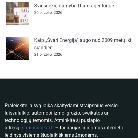
Šviesdėžių gamyba Diaro agentūroje
26 birželio, 2026
Kaip „Švari Energija“ augo nuo 2009 metų iki
šiandien
21 birželio, 2026
Praleiskite laisvą laiką skaitydami straipsnius verslo,
laisvalaikio, automobilizmo, grožio, sveikatos ar
technologijų temomis. Atminkite šį puslapio
adresą:
straipsniukai.lt
– tai naujas ir įdomus interneto
leidinys visiems šiuolaikiškiems žmonėms.