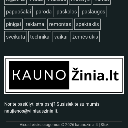
papuošalai
paroda
paskolos
paslaugos
pinigai
reklama
remontas
spektaklis
sveikata
technika
vaikai
žemės ūkis
Norite pasiūlyti straipsnį? Susisiekite su mumis
naujienos@vilniauszinia.lt
.
Visos teisės saugomos © 2026
kaunozinia.lt
| Slick