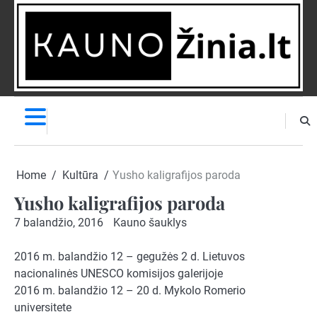
Skip
to
content
NAUJIENOS
PRANEŠK
NAUJIENĄ
Home
Kultūra
Yusho kaligrafijos paroda
Yusho kaligrafijos paroda
7 balandžio, 2016
Kauno šauklys
2016 m. balandžio 12 – gegužės 2 d. Lietuvos
nacionalinės UNESCO komisijos galerijoje
2016 m. balandžio 12 – 20 d. Mykolo Romerio
universitete