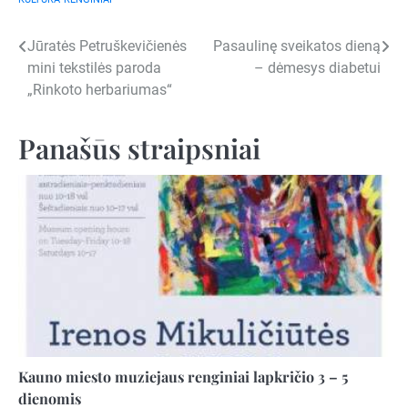
Navigacija
Jūratės Petruškevičienės
Pasaulinę sveikatos dieną
mini tekstilės paroda
– dėmesys diabetui
tarp
„Rinkoto herbariumas“
įrašų
Panašūs straipsniai
Kauno miesto muziejaus renginiai lapkričio 3 – 5
dienomis