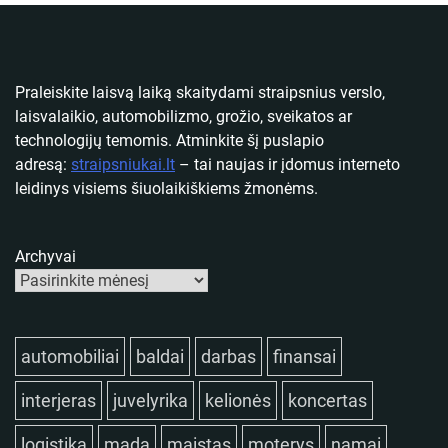
Praleiskite laisvą laiką skaitydami straipsnius verslo,
laisvalaikio, automobilizmo, grožio, sveikatos ar
technologijų temomis. Atminkite šį puslapio
adresą:
straipsniukai.lt
– tai naujas ir įdomus interneto
leidinys visiems šiuolaikiškiems žmonėms.
Archyvai
automobiliai
baldai
darbas
finansai
interjeras
juvelyrika
kelionės
koncertas
logistika
mada
maistas
moterys
namai