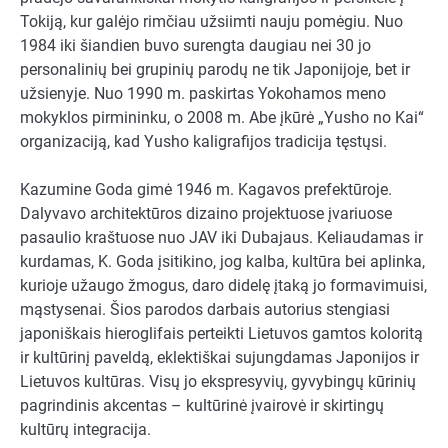
Tokiją, kur galėjo rimčiau užsiimti nauju pomėgiu. Nuo
1984 iki šiandien buvo surengta daugiau nei 30 jo
personalinių bei grupinių parodų ne tik Japonijoje, bet ir
užsienyje. Nuo 1990 m. paskirtas Yokohamos meno
mokyklos pirmininku, o 2008 m. Abe įkūrė „Yusho no Kai“
organizaciją, kad Yusho kaligrafijos tradicija tęstųsi.
Kazumine Goda gimė 1946 m. Kagavos prefektūroje.
Dalyvavo architektūros dizaino projektuose įvariuose
pasaulio kraštuose nuo JAV iki Dubajaus. Keliaudamas ir
kurdamas, K. Goda įsitikino, jog kalba, kultūra bei aplinka,
kurioje užaugo žmogus, daro didelę įtaką jo formavimuisi,
mąstysenai. Šios parodos darbais autorius stengiasi
japoniškais hieroglifais perteikti Lietuvos gamtos koloritą
ir kultūrinį paveldą, eklektiškai sujungdamas Japonijos ir
Lietuvos kultūras. Visų jo ekspresyvių, gyvybingų kūrinių
pagrindinis akcentas – kultūrinė įvairovė ir skirtingų
kultūrų integracija.