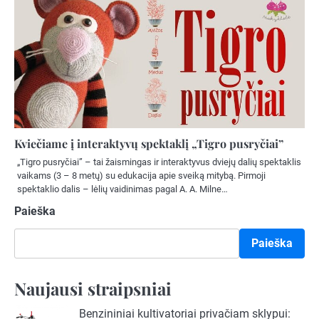
Kviečiame į interaktyvų spektaklį „Tigro pusryčiai”
„Tigro pusryčiai” – tai žaismingas ir interaktyvus dviejų dalių spektaklis
vaikams (3 – 8 metų) su edukacija apie sveiką mitybą. Pirmoji
spektaklio dalis – lėlių vaidinimas pagal A. A. Milne…
Paieška
Paieška
Naujausi straipsniai
Benzininiai kultivatoriai privačiam sklypui: