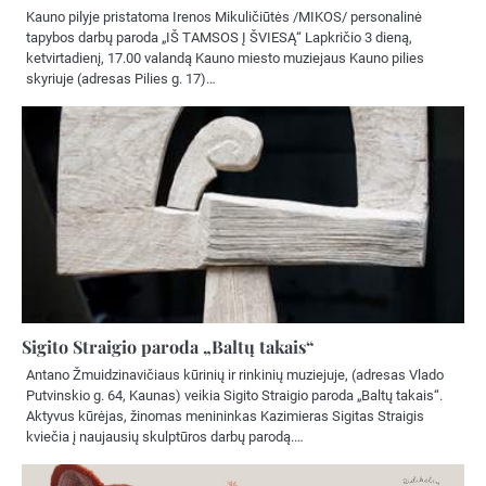
Kauno pilyje pristatoma Irenos Mikuličiūtės /MIKOS/ personalinė
tapybos darbų paroda „IŠ TAMSOS Į ŠVIESĄ“ Lapkričio 3 dieną,
ketvirtadienį, 17.00 valandą Kauno miesto muziejaus Kauno pilies
skyriuje (adresas Pilies g. 17)…
Sigito Straigio paroda „Baltų takais“
Antano Žmuidzinavičiaus kūrinių ir rinkinių muziejuje, (adresas Vlado
Putvinskio g. 64, Kaunas) veikia Sigito Straigio paroda „Baltų takais“.
Aktyvus kūrėjas, žinomas menininkas Kazimieras Sigitas Straigis
kviečia į naujausių skulptūros darbų parodą.…