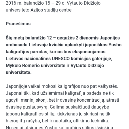
2016 m. balandžio 15 – 29 d. Vytauto Didžiojo
universiteto Azijos studijų centre
Pranešimas
Šių metų balandžio 12 – gegužės 2 dienomis Japonijos
ambasada Lietuvoje kviečia aplankyti japoniškos Yusho
kaligrafijos parodas, kurios bus eksponuojamos
Lietuvos nacionalinės UNESCO komisijos galerijoje,
Mykolo Romerio universitete ir Vytauto Didžiojo
universitete.
Japonijoje vaikai mokosi kaligrafijos nuo pat vaikystės.
Japonai tiki, kad užsiėmimai kaligrafija padeda ne tik
ugdyti meninį skonį, bet ir dvasinę koncentraciją, atrasti
dvasinę pusiausvyrą. Galima suskaičiuoti daugybę
japonų kaligrafijos stilių, kiekvienas jų skiriasi ne tik
hieroglifų rašyba, bet ir nuotaika, atlikimo technika.
Neseniai atsiradęs Yusho kaligrafijos stilius išsiskiria