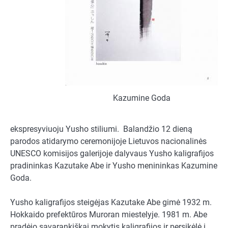
Kazumine Goda
ekspresyviuoju Yusho stiliumi. Balandžio 12 dieną
parodos atidarymo ceremonijoje Lietuvos nacionalinės
UNESCO komisijos galerijoje dalyvaus Yusho kaligrafijos
pradininkas Kazutake Abe ir Yusho menininkas Kazumine
Goda.
Yusho kaligrafijos steigėjas Kazutake Abe gimė 1932 m.
Hokkaido prefektūros Muroran miestelyje. 1981 m. Abe
pradėjo savarankiškai mokytis kaligrafijos ir persikėlė į