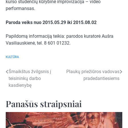
kurso studenčių kūrybinė improvizacija – video
performansas.
Paroda veiks nuo 2015.05.29 iki 2015.08.02
Papildomą informaciją teikia: parodos kuratorė Aušra
Vasiliauskienė, tel. 8 601 01232.
KULTŪRA
Navigacija
Šmaikštus žvilgsnis į
Plaukų priežiūros vadovas
teisininkų darbo
pradedantiesiems
tarp
kasdienybę
įrašų
Panašūs straipsniai