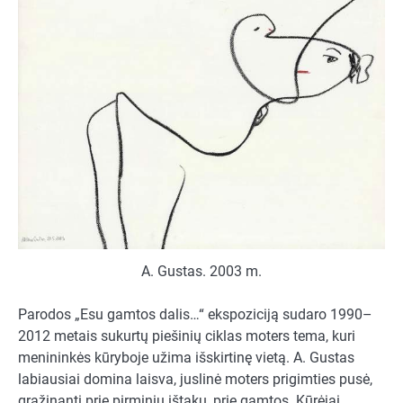
A. Gustas. 2003 m.
Parodos „Esu gamtos dalis…“ ekspoziciją sudaro 1990–
2012 metais sukurtų piešinių ciklas moters tema, kuri
menininkės kūryboje užima išskirtinę vietą. A. Gustas
labiausiai domina laisva, juslinė moters prigimties pusė,
grąžinanti prie pirminių ištakų, prie gamtos. Kūrėjai