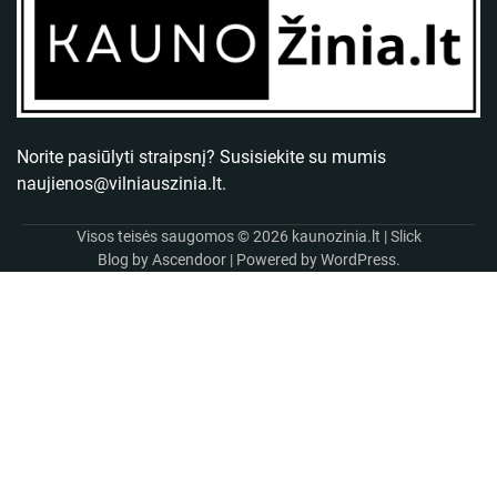
Norite pasiūlyti straipsnį? Susisiekite su mumis
naujienos@vilniauszinia.lt
.
Visos teisės saugomos © 2026
kaunozinia.lt
| Slick
Blog by
Ascendoor
| Powered by
WordPress
.