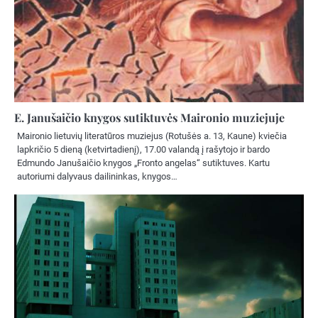
E. Janušaičio knygos sutiktuvės Maironio muziejuje
Maironio lietuvių literatūros muziejus (Rotušės a. 13, Kaune) kviečia
lapkričio 5 dieną (ketvirtadienį), 17.00 valandą į rašytojo ir bardo
Edmundo Janušaičio knygos „Fronto angelas“ sutiktuves. Kartu
autoriumi dalyvaus dailininkas, knygos…