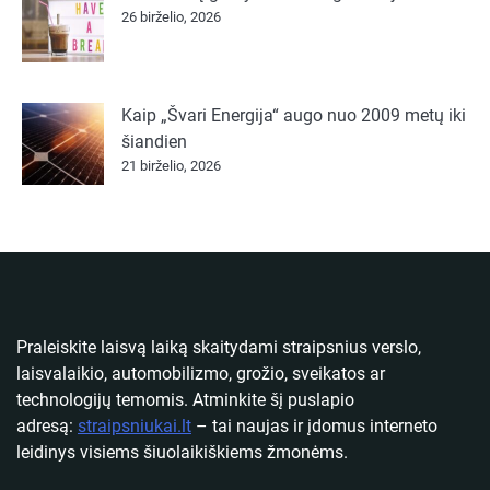
26 birželio, 2026
Kaip „Švari Energija“ augo nuo 2009 metų iki
šiandien
21 birželio, 2026
Praleiskite laisvą laiką skaitydami straipsnius verslo,
laisvalaikio, automobilizmo, grožio, sveikatos ar
technologijų temomis. Atminkite šį puslapio
adresą:
straipsniukai.lt
– tai naujas ir įdomus interneto
leidinys visiems šiuolaikiškiems žmonėms.