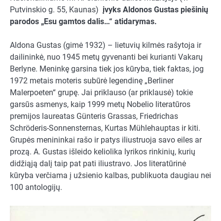
Putvinskio g. 55, Kaunas)
įvyks Aldonos Gustas piešinių
parodos „Esu gamtos dalis…“ atidarymas.
Aldona Gustas (gimė 1932) – lietuvių kilmės rašytoja ir
dailininkė, nuo 1945 metų gyvenanti bei kurianti Vakarų
Berlyne. Meninkę garsina tiek jos kūryba, tiek faktas, jog
1972 metais moteris subūrė legendinę „Berliner
Malerpoeten“ grupę. Jai priklauso (ar priklausė) tokie
garsūs asmenys, kaip 1999 metų Nobelio literatūros
premijos laureatas Günteris Grassas, Friedrichas
Schröderis-Sonnensternas, Kurtas Mühlehauptas ir kiti.
Grupės menininkai rašo ir patys iliustruoja savo eiles ar
prozą. A. Gustas išleido keliolika lyrikos rinkinių, kurių
didžiąją dalį taip pat pati iliustravo. Jos literatūrinė
kūryba verčiama į užsienio kalbas, publikuota daugiau nei
100 antologijų.