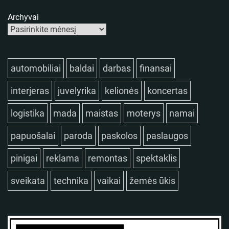
Archyvai
automobiliai
baldai
darbas
finansai
interjeras
juvelyrika
kelionės
koncertas
logistika
mada
maistas
moterys
namai
papuošalai
paroda
paskolos
paslaugos
pinigai
reklama
remontas
spektaklis
sveikata
technika
vaikai
žemės ūkis