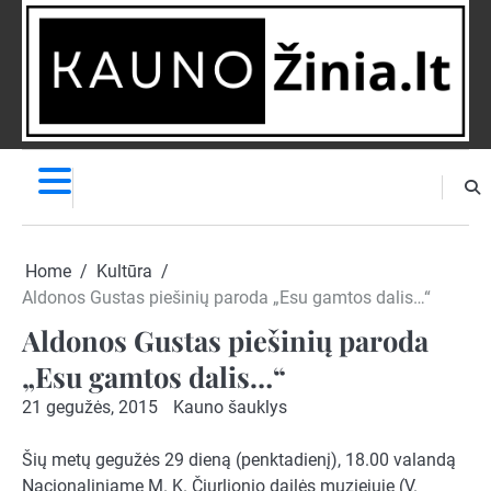
Skip
to
content
NAUJIENOS
PRANEŠK
NAUJIENĄ
Home
Kultūra
Aldonos Gustas piešinių paroda „Esu gamtos dalis…“
Aldonos Gustas piešinių paroda
„Esu gamtos dalis…“
21 gegužės, 2015
Kauno šauklys
Šių metų gegužės 29 dieną (penktadienį), 18.00 valandą
Nacionaliniame M. K. Čiurlionio dailės muziejuje (V.