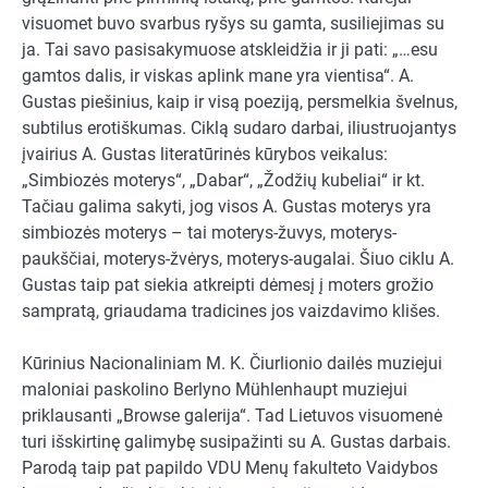
visuomet buvo svarbus ryšys su gamta, susiliejimas su
ja. Tai savo pasisakymuose atskleidžia ir ji pati: „…esu
gamtos dalis, ir viskas aplink mane yra vientisa“. A.
Gustas piešinius, kaip ir visą poeziją, persmelkia švelnus,
subtilus erotiškumas. Ciklą sudaro darbai, iliustruojantys
įvairius A. Gustas literatūrinės kūrybos veikalus:
„Simbiozės moterys“, „Dabar“, „Žodžių kubeliai“ ir kt.
Tačiau galima sakyti, jog visos A. Gustas moterys yra
simbiozės moterys – tai moterys-žuvys, moterys-
paukščiai, moterys-žvėrys, moterys-augalai. Šiuo ciklu A.
Gustas taip pat siekia atkreipti dėmesį į moters grožio
sampratą, griaudama tradicines jos vaizdavimo klišes.
Kūrinius Nacionaliniam M. K. Čiurlionio dailės muziejui
maloniai paskolino Berlyno Mühlenhaupt muziejui
priklausanti „Browse galerija“. Tad Lietuvos visuomenė
turi išskirtinę galimybę susipažinti su A. Gustas darbais.
Parodą taip pat papildo VDU Menų fakulteto Vaidybos