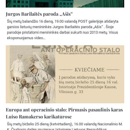
Jurgos Barilaitės paroda „Ašis”
Šių metų balandžio 16 dieną, 19.00 valandą POST galerijoje atidaryta
garsios lietuvių menininkės Jurgos Barilaitės paroda „Ašis“ . Šioje
parodoje pristatomi menininkės darbai sukurti nuo 2013 metų. Visus
eksponuojamus video…
Europa ant operacinio stalo: Pirmasis pasaulinis karas
Luiso Ramakerso karikatūrose
Šių metų birželio 25 dieną (ketvirtadienį), 16.00 valandą Nacionalinio M.
K. Čiurlionio dailės muziejaus Istorinėje Lietuvos Respublikos