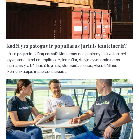
Kodėl yra patogus ir populiarus jūrinis konteineris?
Iš ko pagaminti Jūsų namai? Klausimas gali pasirodyti ir kvailas, bet
gyvename tikrai ne tropikuose, tad mūsų šalyje gyvenamiesiems
namams yra būtinas šildymas, storesnės sienos, visos būtinos
komunikacijos ir paprasčiausias…