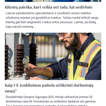
Klientų paieška, kuri veikia net tada, kai nedirbate
Laisvai samdomiems specialistams ir smulkiam verslui stabilus
užsakymų srautas yra gyvybiškai svarbus. Tačiau nuolat ieškoti naujų
klientų gali būti varginantis ir laikui imlus procesas. Laimei, yra būdų,
kaip sukurti sistemą,…
Kaip CE ženklinimas padeda užtikrinti darbuotojų
saugą?
Šiuolaikinėje Europos Sąjungos (ES) rinkoje veikiančiai įmonei CE
ženklinimas nėra tik formalumas ar simbolinis lipdukas ant gaminio.
Tai – teisinis įsipareigojimas, rodantis, kad produktas atitinka