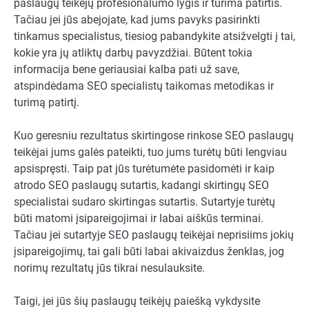
paslaugų teikėjų profesionalumo lygis ir turima patirtis.
Tačiau jei jūs abejojate, kad jums pavyks pasirinkti
tinkamus specialistus, tiesiog pabandykite atsižvelgti į tai,
kokie yra jų atliktų darbų pavyzdžiai. Būtent tokia
informacija bene geriausiai kalba pati už save,
atspindėdama SEO specialistų taikomas metodikas ir
turimą patirtį.
Kuo geresniu rezultatus skirtingose rinkose SEO paslaugų
teikėjai jums galės pateikti, tuo jums turėtų būti lengviau
apsispręsti. Taip pat jūs turėtumėte pasidomėti ir kaip
atrodo SEO paslaugų sutartis, kadangi skirtingų SEO
specialistai sudaro skirtingas sutartis. Sutartyje turėtų
būti matomi įsipareigojimai ir labai aiškūs terminai.
Tačiau jei sutartyje SEO paslaugų teikėjai neprisiims jokių
įsipareigojimų, tai gali būti labai akivaizdus ženklas, jog
norimų rezultatų jūs tikrai nesulauksite.
Taigi, jei jūs šių paslaugų teikėjų paiešką vykdysite