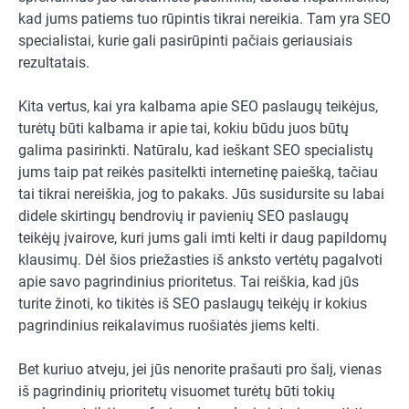
kad jums patiems tuo rūpintis tikrai nereikia. Tam yra SEO
specialistai, kurie gali pasirūpinti pačiais geriausiais
rezultatais.
Kita vertus, kai yra kalbama apie SEO paslaugų teikėjus,
turėtų būti kalbama ir apie tai, kokiu būdu juos būtų
galima pasirinkti. Natūralu, kad ieškant SEO specialistų
jums taip pat reikės pasitelkti internetinę paiešką, tačiau
tai tikrai nereiškia, jog to pakaks. Jūs susidursite su labai
didele skirtingų bendrovių ir pavienių SEO paslaugų
teikėjų įvairove, kuri jums gali imti kelti ir daug papildomų
klausimų. Dėl šios priežasties iš anksto vertėtų pagalvoti
apie savo pagrindinius prioritetus. Tai reiškia, kad jūs
turite žinoti, ko tikitės iš SEO paslaugų teikėjų ir kokius
pagrindinius reikalavimus ruošiatės jiems kelti.
Bet kuriuo atveju, jei jūs nenorite prašauti pro šalį, vienas
iš pagrindinių prioritetų visuomet turėtų būti tokių