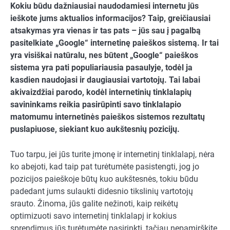
Kokiu būdu dažniausiai naudodamiesi internetu jūs
ieškote jums aktualios informacijos? Taip, greičiausiai
atsakymas yra vienas ir tas pats – jūs sau į pagalbą
pasitelkiate „Google“ internetinę paieškos sistemą. Ir tai
yra visiškai natūralu, nes būtent „Google“ paieškos
sistema yra pati populiariausia pasaulyje, todėl ja
kasdien naudojasi ir daugiausiai vartotojų. Tai labai
akivaizdžiai parodo, kodėl internetinių tinklalapių
savininkams reikia pasirūpinti savo tinklalapio
matomumu internetinės paieškos sistemos rezultatų
puslapiuose, siekiant kuo aukštesnių pozicijų.
Tuo tarpu, jei jūs turite įmonę ir internetinį tinklalapį, nėra
ko abejoti, kad taip pat turėtumėte pasistengti, jog jo
pozicijos paieškoje būtų kuo aukštesnės, tokiu būdu
padedant jums sulaukti didesnio tikslinių vartotojų
srauto. Žinoma, jūs galite nežinoti, kaip reikėtų
optimizuoti savo internetinį tinklalapį ir kokius
sprendimus jūs turėtumėte pasirinkti, tačiau nepamirškite,