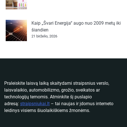
Kaip „Švari Energija“ augo nuo 2009 metų iki
šiandien
21 birželio, 2026
Praleiskite laisvą laiką skaitydami straipsnius verslo,
laisvalaikio, automobilizmo, grožio, sveikatos ar
technologijų temomis. Atminkite šį puslapio
adresą:
straipsniukai.lt
– tai naujas ir įdomus interneto
leidinys visiems šiuolaikiškiems žmonėms.