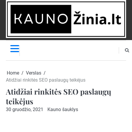
Skip
to
content
NAUJIENOS
PRANEŠK
NAUJIENĄ
Home
Verslas
Atidžiai rinkitės SEO paslaugų teikėjus
Atidžiai rinkitės SEO paslaugų
teikėjus
30 gruodžio, 2021
Kauno šauklys