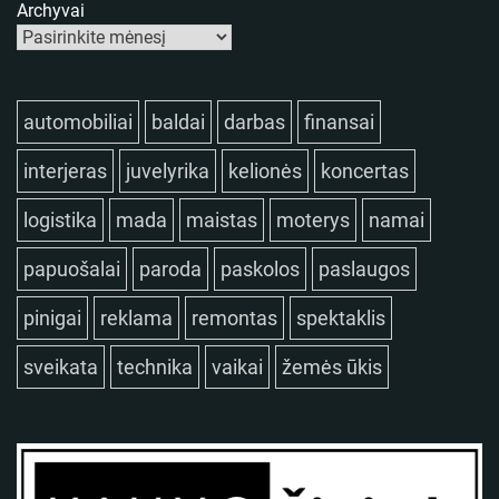
Archyvai
automobiliai
baldai
darbas
finansai
interjeras
juvelyrika
kelionės
koncertas
logistika
mada
maistas
moterys
namai
papuošalai
paroda
paskolos
paslaugos
pinigai
reklama
remontas
spektaklis
sveikata
technika
vaikai
žemės ūkis