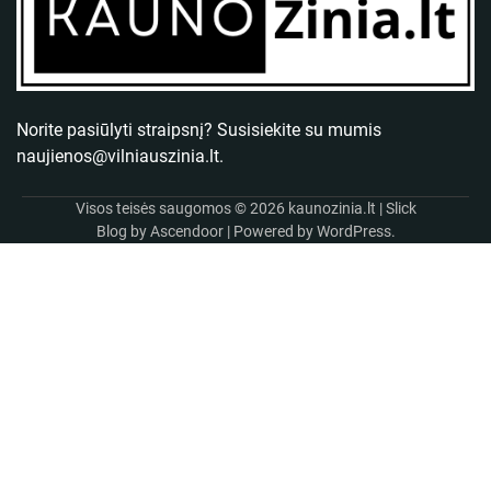
Norite pasiūlyti straipsnį? Susisiekite su mumis
naujienos@vilniauszinia.lt
.
Visos teisės saugomos © 2026
kaunozinia.lt
| Slick
Blog by
Ascendoor
| Powered by
WordPress
.