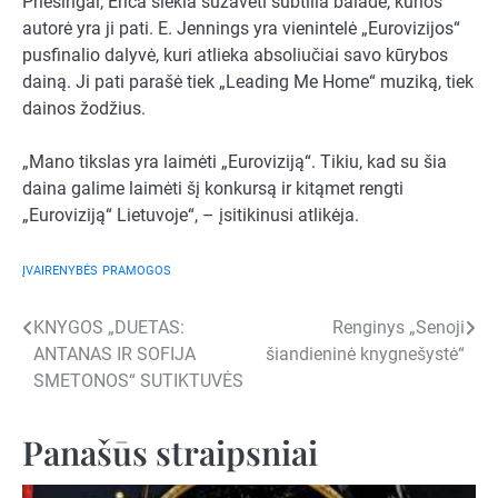
Priešingai, Erica siekia sužavėti subtilia balade, kurios
autorė yra ji pati. E. Jennings yra vienintelė „Eurovizijos“
pusfinalio dalyvė, kuri atlieka absoliučiai savo kūrybos
dainą. Ji pati parašė tiek „Leading Me Home“ muziką, tiek
dainos žodžius.
„Mano tikslas yra laimėti „Euroviziją“. Tikiu, kad su šia
daina galime laimėti šį konkursą ir kitąmet rengti
„Euroviziją“ Lietuvoje“, – įsitikinusi atlikėja.
ĮVAIRENYBĖS
PRAMOGOS
Navigacija
KNYGOS „DUETAS:
Renginys „Senoji
ANTANAS IR SOFIJA
šiandieninė knygnešystė“
tarp
SMETONOS“ SUTIKTUVĖS
įrašų
Panašūs straipsniai