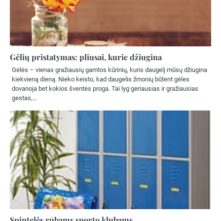
Gėlių pristatymas: pliusai, kurie džiugina
Gėlės – vienas gražiausių gamtos kūrinių, kuris daugelį mūsų džiugina
kiekvieną dieną. Nieko keisto, kad daugelis žmonių būtent gėles
dovanoja bet kokios šventės proga. Tai lyg geriausias ir gražiausias
gestas,…
Spintelės rūbams sporto klubams