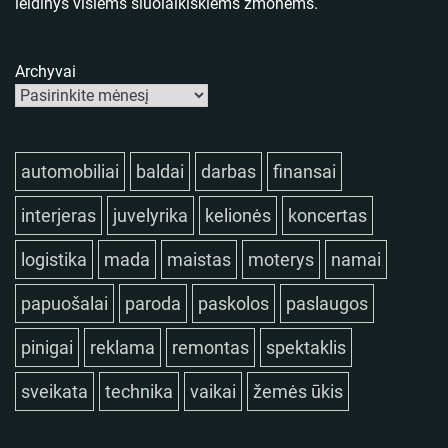
leidinys visiems šiuolaikiškiems žmonėms.
Archyvai
automobiliai
baldai
darbas
finansai
interjeras
juvelyrika
kelionės
koncertas
logistika
mada
maistas
moterys
namai
papuošalai
paroda
paskolos
paslaugos
pinigai
reklama
remontas
spektaklis
sveikata
technika
vaikai
žemės ūkis