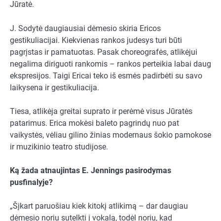
Jūratė.
J. Sodytė daugiausiai dėmesio skiria Ericos
gestikuliacijai. Kiekvienas rankos judesys turi būti
pagrįstas ir pamatuotas. Pasak choreografės, atlikėjui
negalima diriguoti rankomis – rankos perteikia labai daug
ekspresijos. Taigi Ericai teko iš esmės padirbėti su savo
laikysena ir gestikuliacija.
Tiesa, atlikėja greitai suprato ir perėmė visus Jūratės
patarimus. Erica mokėsi baleto pagrindų nuo pat
vaikystės, vėliau gilino žinias modernaus šokio pamokose
ir muzikinio teatro studijose.
Ką žada atnaujintas E. Jennings pasirodymas
pusfinalyje?
„Šįkart paruošiau kiek kitokį atlikimą – dar daugiau
dėmesio noriu sutelkti į vokalą, todėl noriu, kad