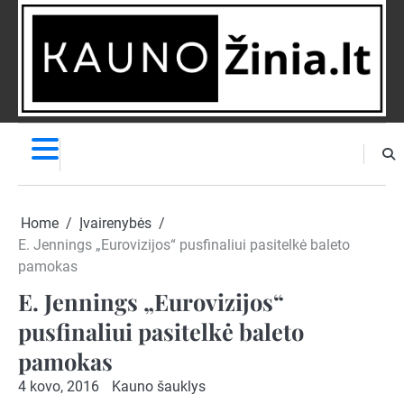
Skip
to
content
NAUJIENOS
PRANEŠK
NAUJIENĄ
Home
Įvairenybės
E. Jennings „Eurovizijos“ pusfinaliui pasitelkė baleto
pamokas
E. Jennings „Eurovizijos“
pusfinaliui pasitelkė baleto
pamokas
4 kovo, 2016
Kauno šauklys