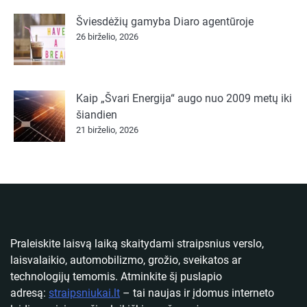
Šviesdėžių gamyba Diaro agentūroje
26 birželio, 2026
Kaip „Švari Energija“ augo nuo 2009 metų iki
šiandien
21 birželio, 2026
Praleiskite laisvą laiką skaitydami straipsnius verslo,
laisvalaikio, automobilizmo, grožio, sveikatos ar
technologijų temomis. Atminkite šį puslapio
adresą:
straipsniukai.lt
– tai naujas ir įdomus interneto