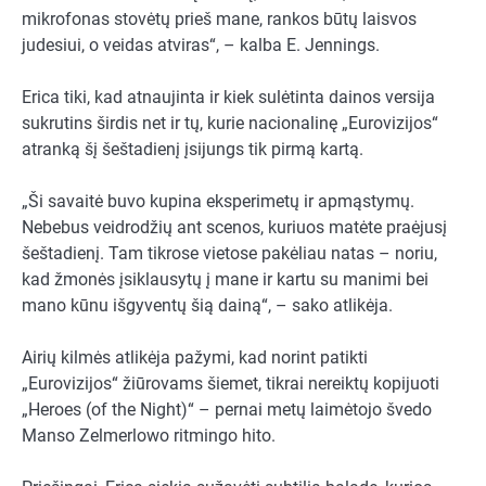
mikrofonas stovėtų prieš mane, rankos būtų laisvos
judesiui, o veidas atviras“, – kalba E. Jennings.
Erica tiki, kad atnaujinta ir kiek sulėtinta dainos versija
sukrutins širdis net ir tų, kurie nacionalinę „Eurovizijos“
atranką šį šeštadienį įsijungs tik pirmą kartą.
„Ši savaitė buvo kupina eksperimetų ir apmąstymų.
Nebebus veidrodžių ant scenos, kuriuos matėte praėjusį
šeštadienį. Tam tikrose vietose pakėliau natas – noriu,
kad žmonės įsiklausytų į mane ir kartu su manimi bei
mano kūnu išgyventų šią dainą“, – sako atlikėja.
Airių kilmės atlikėja pažymi, kad norint patikti
„Eurovizijos“ žiūrovams šiemet, tikrai nereiktų kopijuoti
„Heroes (of the Night)“ – pernai metų laimėtojo švedo
Manso Zelmerlowo ritmingo hito.