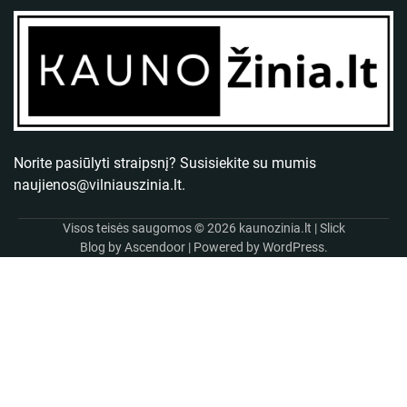
Norite pasiūlyti straipsnį? Susisiekite su mumis
naujienos@vilniauszinia.lt
.
Visos teisės saugomos © 2026
kaunozinia.lt
| Slick
Blog by
Ascendoor
| Powered by
WordPress
.