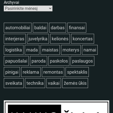
Archyvai
automobiliai
baldai
darbas
finansai
interjeras
juvelyrika
kelionės
koncertas
logistika
mada
maistas
moterys
namai
papuošalai
paroda
paskolos
paslaugos
pinigai
reklama
remontas
spektaklis
sveikata
technika
vaikai
žemės ūkis