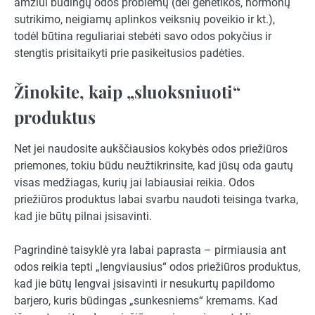
amžiui būdingų odos problemų (dėl genetikos, hormonų
sutrikimo, neigiamų aplinkos veiksnių poveikio ir kt.),
todėl būtina reguliariai stebėti savo odos pokyčius ir
stengtis prisitaikyti prie pasikeitusios padėties.
Žinokite, kaip „sluoksniuoti“
produktus
Net jei naudosite aukščiausios kokybės odos priežiūros
priemones, tokiu būdu neužtikrinsite, kad jūsų oda gautų
visas medžiagas, kurių jai labiausiai reikia. Odos
priežiūros produktus labai svarbu naudoti teisinga tvarka,
kad jie būtų pilnai įsisavinti.
Pagrindinė taisyklė yra labai paprasta – pirmiausia ant
odos reikia tepti „lengviausius“ odos priežiūros produktus,
kad jie būtų lengvai įsisavinti ir nesukurtų papildomo
barjero, kuris būdingas „sunkesniems“ kremams. Kad