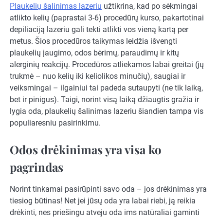
Plaukelių šalinimas lazeriu
užtikrina, kad po sėkmingai
atlikto kelių (paprastai 3-6) procedūrų kurso, pakartotinai
depiliaciją lazeriu gali tekti atlikti vos vieną kartą per
metus. Šios procedūros taikymas leidžia išvengti
plaukelių įaugimo, odos bėrimų, paraudimų ir kitų
alerginių reakcijų. Procedūros atliekamos labai greitai (jų
trukmė – nuo kelių iki keliolikos minučių), saugiai ir
veiksmingai – ilgainiui tai padeda sutaupyti (ne tik laiką,
bet ir pinigus). Taigi, norint visą laiką džiaugtis gražia ir
lygia oda, plaukelių šalinimas lazeriu šiandien tampa vis
populiaresniu pasirinkimu.
Odos drėkinimas yra visa ko
pagrindas
Norint tinkamai pasirūpinti savo oda – jos drėkinimas yra
tiesiog būtinas! Net jei jūsų oda yra labai riebi, ją reikia
drėkinti, nes priešingu atveju oda ims natūraliai gaminti