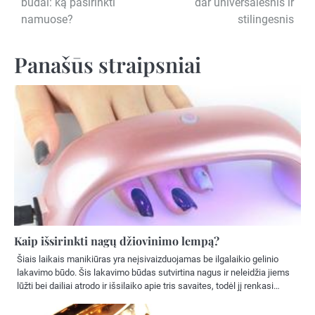
būdai: ką pasirinkti
dar universalesnis ir
tarp
namuose?
stilingesnis
įrašų
Panašūs straipsniai
Kaip išsirinkti nagų džiovinimo lempą?
Šiais laikais manikiūras yra neįsivaizduojamas be ilgalaikio gelinio
lakavimo būdo. Šis lakavimo būdas sutvirtina nagus ir neleidžia jiems
lūžti bei dailiai atrodo ir išsilaiko apie tris savaites, todėl jį renkasi…