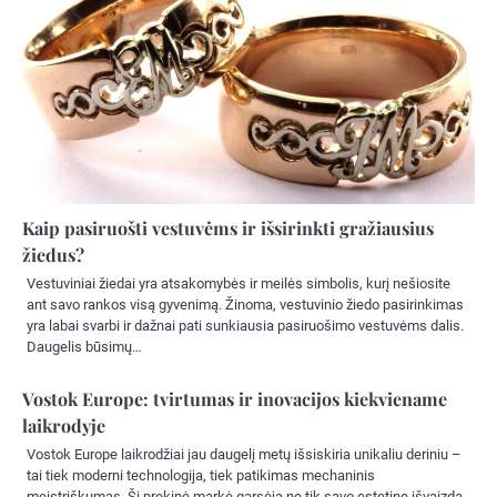
Kaip pasiruošti vestuvėms ir išsirinkti gražiausius
žiedus?
Vestuviniai žiedai yra atsakomybės ir meilės simbolis, kurį nešiosite
ant savo rankos visą gyvenimą. Žinoma, vestuvinio žiedo pasirinkimas
yra labai svarbi ir dažnai pati sunkiausia pasiruošimo vestuvėms dalis.
Daugelis būsimų…
Vostok Europe: tvirtumas ir inovacijos kiekviename
laikrodyje
Vostok Europe laikrodžiai jau daugelį metų išsiskiria unikaliu deriniu –
tai tiek moderni technologija, tiek patikimas mechaninis
meistriškumas. Ši prekinė markė garsėja ne tik savo estetine išvaizda,