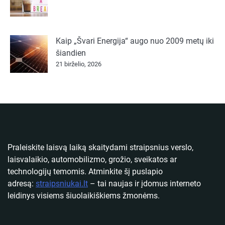
Kaip „Švari Energija“ augo nuo 2009 metų iki
šiandien
21 birželio, 2026
Praleiskite laisvą laiką skaitydami straipsnius verslo,
laisvalaikio, automobilizmo, grožio, sveikatos ar
technologijų temomis. Atminkite šį puslapio
adresą:
straipsniukai.lt
– tai naujas ir įdomus interneto
leidinys visiems šiuolaikiškiems žmonėms.