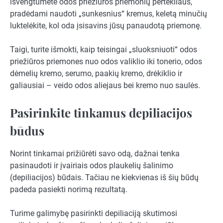
išvengtumėte odos priežiūros priemonių pertekliaus,
pradėdami naudoti „sunkesnius“ kremus, keletą minučių
luktelėkite, kol oda įsisavins jūsų panaudotą priemonę.
Taigi, turite išmokti, kaip teisingai „sluoksniuoti“ odos
priežiūros priemones nuo odos valiklio iki tonerio, odos
dėmelių kremo, serumo, paakių kremo, drėkiklio ir
galiausiai – veido odos aliejaus bei kremo nuo saulės.
Pasirinkite tinkamus depiliacijos
būdus
Norint tinkamai prižiūrėti savo odą, dažnai tenka
pasinaudoti ir įvairiais odos plaukelių šalinimo
(depiliacijos) būdais. Tačiau ne kiekvienas iš šių būdų
padeda pasiekti norimą rezultatą.
Turime galimybę pasirinkti depiliaciją skutimosi