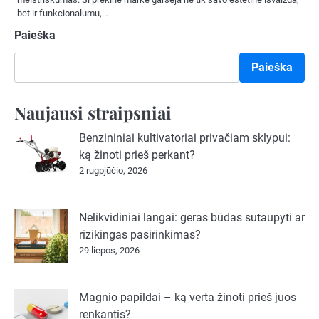
bet ir funkcionalumu,…
Paieška
Paieška
Naujausi straipsniai
Benzininiai kultivatoriai privačiam sklypui:
ką žinoti prieš perkant?
2 rugpjūčio, 2026
Nelikvidiniai langai: geras būdas sutaupyti ar
rizikingas pasirinkimas?
29 liepos, 2026
Magnio papildai – ką verta žinoti prieš juos
renkantis?