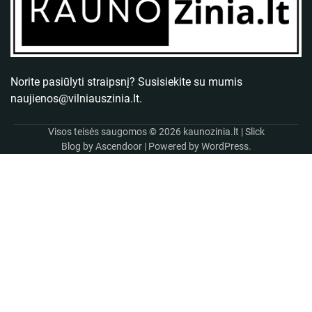
Norite pasiūlyti straipsnį? Susisiekite su mumis
naujienos@vilniauszinia.lt
.
Visos teisės saugomos © 2026
kaunozinia.lt
| Slick
Blog by
Ascendoor
| Powered by
WordPress
.