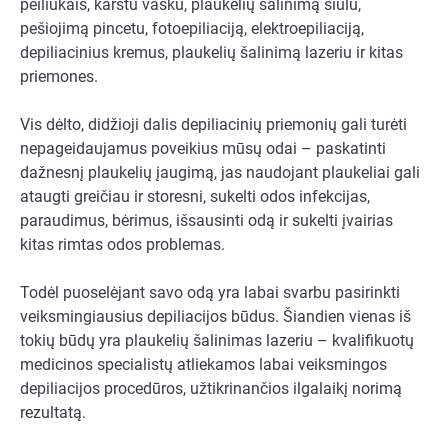
peiliukais, karštu vašku, plaukelių šalinimą siūlu,
pešiojimą pincetu, fotoepiliaciją, elektroepiliaciją,
depiliacinius kremus, plaukelių šalinimą lazeriu ir kitas
priemones.
Vis dėlto, didžioji dalis depiliacinių priemonių gali turėti
nepageidaujamus poveikius mūsų odai – paskatinti
dažnesnį plaukelių įaugimą, jas naudojant plaukeliai gali
ataugti greičiau ir storesni, sukelti odos infekcijas,
paraudimus, bėrimus, išsausinti odą ir sukelti įvairias
kitas rimtas odos problemas.
Todėl puoselėjant savo odą yra labai svarbu pasirinkti
veiksmingiausius depiliacijos būdus. Šiandien vienas iš
tokių būdų yra plaukelių šalinimas lazeriu – kvalifikuotų
medicinos specialistų atliekamos labai veiksmingos
depiliacijos procedūros, užtikrinančios ilgalaikį norimą
rezultatą.