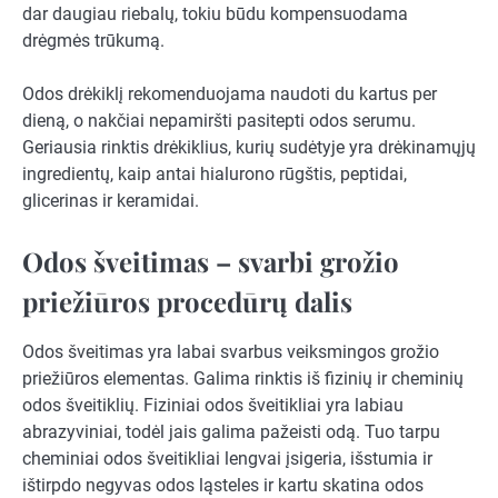
dar daugiau riebalų, tokiu būdu kompensuodama
drėgmės trūkumą.
Odos drėkiklį rekomenduojama naudoti du kartus per
dieną, o nakčiai nepamiršti pasitepti odos serumu.
Geriausia rinktis drėkiklius, kurių sudėtyje yra drėkinamųjų
ingredientų, kaip antai hialurono rūgštis, peptidai,
glicerinas ir keramidai.
Odos šveitimas – svarbi grožio
priežiūros procedūrų dalis
Odos šveitimas yra labai svarbus veiksmingos grožio
priežiūros elementas. Galima rinktis iš fizinių ir cheminių
odos šveitiklių. Fiziniai odos šveitikliai yra labiau
abrazyviniai, todėl jais galima pažeisti odą. Tuo tarpu
cheminiai odos šveitikliai lengvai įsigeria, išstumia ir
ištirpdo negyvas odos ląsteles ir kartu skatina odos