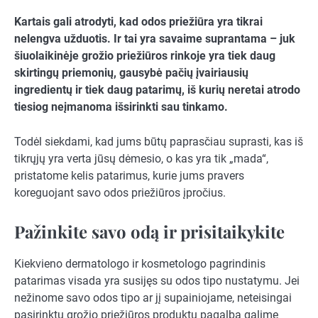
Kartais gali atrodyti, kad odos priežiūra yra tikrai
nelengva užduotis. Ir tai yra savaime suprantama – juk
šiuolaikinėje grožio priežiūros rinkoje yra tiek daug
skirtingų priemonių, gausybė pačių įvairiausių
ingredientų ir tiek daug patarimų, iš kurių neretai atrodo
tiesiog neįmanoma išsirinkti sau tinkamo.
Todėl siekdami, kad jums būtų paprasčiau suprasti, kas iš
tikrųjų yra verta jūsų dėmesio, o kas yra tik „mada“,
pristatome kelis patarimus, kurie jums pravers
koreguojant savo odos priežiūros įpročius.
Pažinkite savo odą ir prisitaikykite
Kiekvieno dermatologo ir kosmetologo pagrindinis
patarimas visada yra susijęs su odos tipo nustatymu. Jei
nežinome savo odos tipo ar jį supainiojame, neteisingai
pasirinktų grožio priežiūros produktų pagalba galime