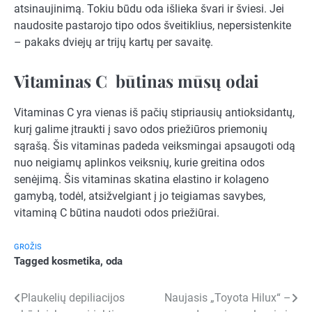
atsinaujinimą. Tokiu būdu oda išlieka švari ir šviesi. Jei
naudosite pastarojo tipo odos šveitiklius, nepersistenkite
– pakaks dviejų ar trijų kartų per savaitę.
Vitaminas C būtinas mūsų odai
Vitaminas C yra vienas iš pačių stipriausių antioksidantų,
kurį galime įtraukti į savo odos priežiūros priemonių
sąrašą. Šis vitaminas padeda veiksmingai apsaugoti odą
nuo neigiamų aplinkos veiksnių, kurie greitina odos
senėjimą. Šis vitaminas skatina elastino ir kolageno
gamybą, todėl, atsižvelgiant į jo teigiamas savybes,
vitaminą C būtina naudoti odos priežiūrai.
GROŽIS
Tagged
kosmetika
,
oda
Navigacija
Plaukelių depiliacijos
Naujasis „Toyota Hilux“ –