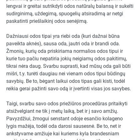
lengvai ir greitai sutrikdyti odos natūralų balansą ir sukelti
sudirginimą, uždegimą, spuogelių atsiradimą ar netgi
paskatinti priešlaikinį odos senėjimą.
Dažniausi odos tipai yra riebi oda (kuri dažnai būna
paveikta aknės), sausa oda, jautri oda ir brandi oda.
Žmonių, kurių oda priskiriama normalios odos tipui ir
kurie tuo pačiu nepatiria jokių neigiamų odos pakitimų,
tikrai nėra daug. Svarbu suprasti, kad mūsų oda gali būti
mišri, t.y. turėti daugiau nei vienam odos tipui būdingų
savybių. Be to, bėgant laikui odos tipas gali kisti, todėl
reikia gerai pažinti savo odą ir įvertinti visas jos savybes.
Taigi, svarbu savo odos priežiūros procedūras pritaikyti
atsižvelgiant ne tik į metų laiką, bet ir į savo amžių.
Pavyzdžiui, žmogui senstant odoje esančio kolageno
lygis mažėja, todėl oda darosi sausesnė. Be to, net ir
ankstyvame amžiuje kai kuriems kyla brandesniam