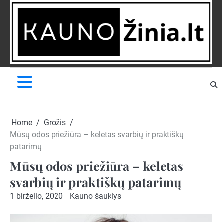
Skip
to
content
NAUJIENOS
PRANEŠK
NAUJIENĄ
Home
Grožis
Mūsų odos priežiūra – keletas svarbių ir praktiškų
patarimų
Mūsų odos priežiūra – keletas
svarbių ir praktiškų patarimų
1 birželio, 2020
Kauno šauklys