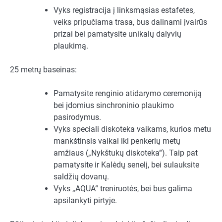
Vyks registracija į linksmąsias estafetes,
veiks pripučiama trasa, bus dalinami įvairūs
prizai bei pamatysite unikalų dalyvių
plaukimą.
25 metrų baseinas:
Pamatysite renginio atidarymo ceremoniją
bei įdomius sinchroninio plaukimo
pasirodymus.
Vyks speciali diskoteka vaikams, kurios metu
mankštinsis vaikai iki penkerių metų
amžiaus („Nykštukų diskoteka“). Taip pat
pamatysite ir Kalėdų senelį, bei sulauksite
saldžių dovanų.
Vyks „AQUA“ treniruotės, bei bus galima
apsilankyti pirtyje.