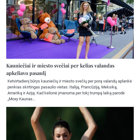
Kauniečiai ir miesto svečiai per kelias valandas
apkeliavo pasaulį
Ketvirtadienį būrys kauniečių ir miesto svečių per porą valandų aplankė
penkias skirtingas pasaulio vietas: Italiją, Prancūziją, Meksiką,
Ameriką ir Aziją. Kad kelionė įmanoma per tokį trumpą laiką parodė
„Moxy Kaunas…