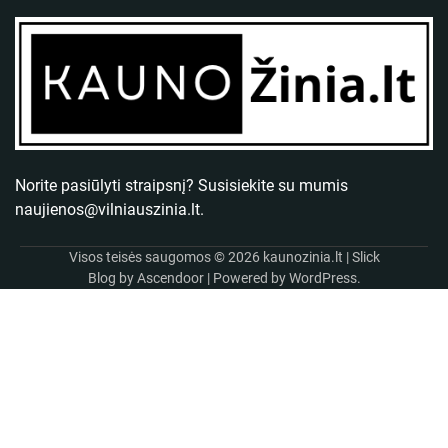
Norite pasiūlyti straipsnį? Susisiekite su mumis
naujienos@vilniauszinia.lt
.
Visos teisės saugomos © 2026
kaunozinia.lt
| Slick
Blog by
Ascendoor
| Powered by
WordPress
.