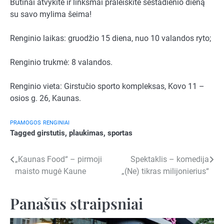
Būtinai atvykite ir linksmai praleiskite šeštadienio dieną
su savo mylima šeima!
Renginio laikas: gruodžio 15 diena, nuo 10 valandos ryto;
Renginio trukmė: 8 valandos.
Renginio vieta: Girstučio sporto kompleksas, Kovo 11 –
osios g. 26, Kaunas.
PRAMOGOS
RENGINIAI
Tagged
girstutis
,
plaukimas
,
sportas
Navigacija
„Kaunas Food“ – pirmoji
Spektaklis – komedija
maisto mugė Kaune
„(Ne) tikras milijonierius“
tarp
įrašų
Panašūs straipsniai