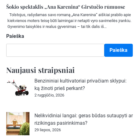
Šokio spektaklis „Ana Karenina“ Girstučio rūmuose
Tolstojus, rašydamas savo romaną „Ana Karenina“ aiškiai prabilo apie
kiekvienos moters teisę būti laimingai ir netapti vyro savimeilės įrankiu.
Gyvenimo taisyklės ir realus gyvenimas – tai tik dalis iš…
Paieška
Paieška
Naujausi straipsniai
Benzininiai kultivatoriai privačiam sklypui:
ką žinoti prieš perkant?
2 rugpjūčio, 2026
Nelikvidiniai langai: geras būdas sutaupyti ar
rizikingas pasirinkimas?
29 liepos, 2026