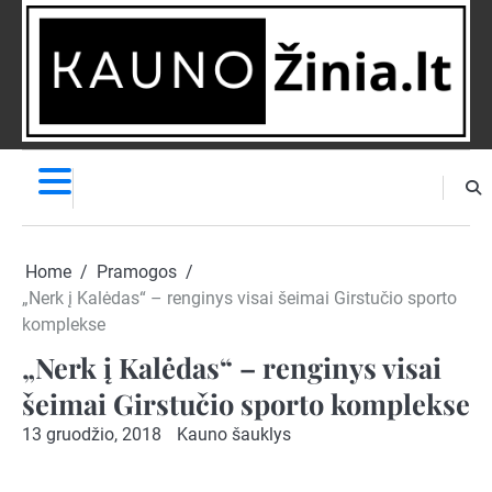
Skip
to
content
NAUJIENOS
PRANEŠK
NAUJIENĄ
Home
Pramogos
„Nerk į Kalėdas“ – renginys visai šeimai Girstučio sporto
komplekse
„Nerk į Kalėdas“ – renginys visai
šeimai Girstučio sporto komplekse
13 gruodžio, 2018
Kauno šauklys