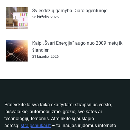
Šviesdėžių gamyba Diaro agentūroje
26 birželio, 2026
Kaip „Švari Energija“ augo nuo 2009 metų iki
šiandien
21 birželio, 2026
Praleiskite laisvą laiką skaitydami straipsnius verslo,
laisvalaikio, automobilizmo, grožio, sveikatos ar
technologijų temomis. Atminkite šį puslapio
adresą:
straipsniukai.lt
– tai naujas ir įdomus interneto