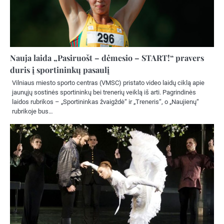
Nauja laida „Pasiruošt – dėmesio – START!“ pravers
duris į sportininkų pasaulį
Vilniaus miesto sporto centras (VMSC) pristato video laidų ciklą apie
jaunųjų sostinės sportininkų bei trenerių veiklą iš arti. Pagrindinės
laidos rubrikos – „Sportininkas žvaigždė“ ir „Treneris“, o „Naujienų“
rubrikoje bus…