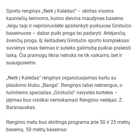
Sporto renginys „Nerk į Kalėdas“ – skirtas visoms
kauniečių šeimoms, kurios dievina maudynes baseine.
Jeigu taip ir neprisiruošėte apsilankyti puikiuose Girstučio
baseinuose – dabar puiki proga tai padaryti. Artėjančių
švenčių proga, šį šeštadienį Girstučio sporto kompleksas
suvienys visas šeimas ir suteiks galimybę puikiai praleisti
laiką. Čia pramogų tikrai netruks ne tik vaikams, bet ir
suaugusiems.
„Nerk į Kalėdas“ renginys organizuojamas kartu su
plaukimo klubu „Banga“. Renginys labai nebrangus, o
turintiems specialias „Girstučio“ narystės korteles –
įėjimas bus visiškai nemokamas! Renginio vedėjas: Z.
Baranauskas.
Renginio metu bus skirtinga programa prie 50 ir 25 metrų
baseinų. 50 metrų baseinas: