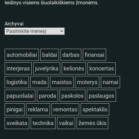
leidinys visiems šiuolaikiškiems žmonėms.
Archyvai
automobiliai
baldai
darbas
finansai
interjeras
juvelyrika
kelionės
koncertas
logistika
mada
maistas
moterys
namai
papuošalai
paroda
paskolos
paslaugos
pinigai
reklama
remontas
spektaklis
sveikata
technika
vaikai
žemės ūkis