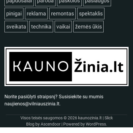
papuošalai
paroda
paskolos
paslaugos
pinigai
reklama
remontas
spektaklis
sveikata
technika
vaikai
žemės ūkis
Norite pasiūlyti straipsnį? Susisiekite su mumis
naujienos@vilniauszinia.lt
.
Visos teisės saugomos © 2026
kaunozinia.lt
| Slick
Blog by
Ascendoor
| Powered by
WordPress
.