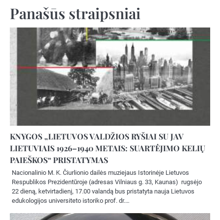
Panašūs straipsniai
KNYGOS „LIETUVOS VALDŽIOS RYŠIAI SU JAV
LIETUVIAIS 1926–1940 METAIS: SUARTĖJIMO KELIŲ
PAIEŠKOS“ PRISTATYMAS
Nacionalinio M. K. Čiurlionio dailės muziejaus Istorinėje Lietuvos
Respublikos Prezidentūroje (adresas Vilniaus g. 33, Kaunas) rugsėjo
22 dieną, ketvirtadienį, 17.00 valandą bus pristatyta nauja Lietuvos
edukologijos universiteto istoriko prof. dr.…