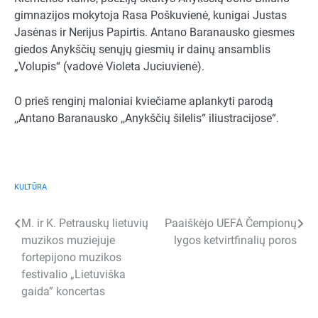
gimnazijos mokytoja Rasa Poškuvienė, kunigai Justas
Jasėnas ir Nerijus Papirtis. Antano Baranausko giesmes
giedos Anykščių senųjų giesmių ir dainų ansamblis
„Volupis“ (vadovė Violeta Juciuvienė).
O prieš renginį maloniai kviečiame aplankyti parodą
,,Antano Baranausko ,,Anykščių šilelis“ iliustracijose“.
KULTŪRA
Navigacija
M. ir K. Petrauskų lietuvių
Paaiškėjo UEFA Čempionų
muzikos muziejuje
lygos ketvirtfinalių poros
tarp
fortepijono muzikos
įrašų
festivalio „Lietuviška
gaida” koncertas