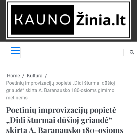
Skip
to
content
NAUJIENOS
PRANEŠK
NAUJIENĄ
Home
Kultūra
Poetinių improvizacijų popietė „Didi šturmai dūšioj
griaudė“ skirta A. Baranausko 180-osioms gimimo
metinėms
Poetinių improvizacijų popietė
„Didi šturmai dūšioj griaudė“
skirta A. Baranausko 180-osioms