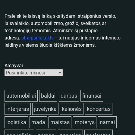
Praleiskite laisvą laiką skaitydami straipsnius verslo,
laisvalaikio, automobilizmo, grožio, sveikatos ar
technologijų temomis. Atminkite šį puslapio
adresą:
straipsniukai.lt
– tai naujas ir įdomus interneto
leidinys visiems šiuolaikiškiems žmonėms.
Archyvai
automobiliai
baldai
darbas
finansai
interjeras
juvelyrika
kelionės
koncertas
logistika
mada
maistas
moterys
namai