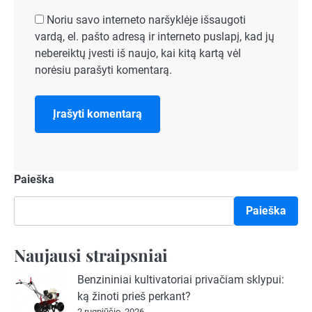
Noriu savo interneto naršyklėje išsaugoti
vardą, el. pašto adresą ir interneto puslapį, kad jų
nebereiktų įvesti iš naujo, kai kitą kartą vėl
norėsiu parašyti komentarą.
Paieška
Paieška
Naujausi straipsniai
Benzininiai kultivatoriai privačiam sklypui:
ką žinoti prieš perkant?
2 rugpjūčio, 2026