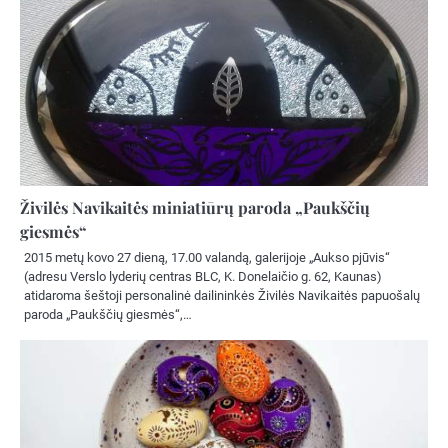
Živilės Navikaitės miniatiūrų paroda „Paukščių
giesmės“
2015 metų kovo 27 dieną, 17.00 valandą, galerijoje „Aukso pjūvis“
(adresu Verslo lyderių centras BLC, K. Donelaičio g. 62, Kaunas)
atidaroma šeštoji personalinė dailininkės Živilės Navikaitės papuošalų
paroda „Paukščių giesmės“,…