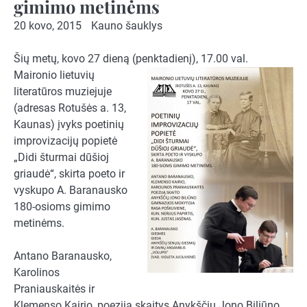
gimimo metinėms
20 kovo, 2015
Kauno šauklys
Šių metų, kovo 27 dieną (penktadienį), 17.00 val.
Maironio
lietuvių
literatūros muziejuje
(adresas Rotušės a. 13,
Kaunas) įvyks poetinių
improvizacijų popietė
„Didi šturmai dūšioj
griaudė“, skirta poeto ir
vyskupo A. Baranausko
180-osioms gimimo
metinėms.
Antano Baranausko,
Karolinos
Praniauskaitės ir
Klemenso Kairio, poeziją skaitys Anykščių Jono Biliūno