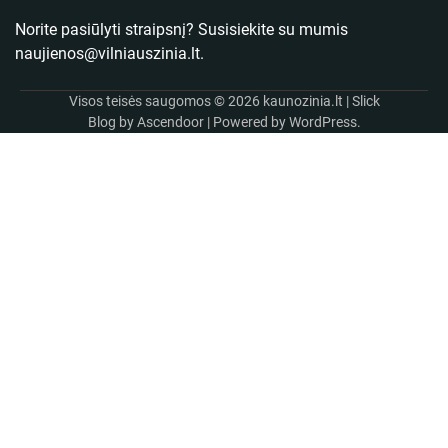
Norite pasiūlyti straipsnį? Susisiekite su mumis
naujienos@vilniauszinia.lt
.
Visos teisės saugomos © 2026
kaunozinia.lt
| Slick
Blog by
Ascendoor
| Powered by
WordPress
.