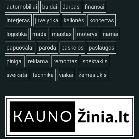
automobiliai
baldai
darbas
finansai
interjeras
juvelyrika
kelionės
koncertas
logistika
mada
maistas
moterys
namai
papuošalai
paroda
paskolos
paslaugos
pinigai
reklama
remontas
spektaklis
sveikata
technika
vaikai
žemės ūkis