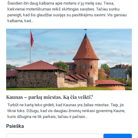
Šiandien itin daug kalbama apie moteris ir jų meilę sau. Tiesa,
kiekvienai moteriškumas reikš skirtingas savybes. Tačiau sunku
paneigti, kad šis glaudžiai susijęs su pasitikėjimu savimi. Vis garsiau
kalbama, kad…
Kaunas – parkų miestas. Ką čia veikti?
Turbūt ne kartą teko girdėti, kad Kaunas yra žalias miestas. Taip, jis
tikrai toks. Džiugu, kad vis daugiau žmonių renkasi gyvenimą Kaune,
kuris džiugina ne tik parkais, tačiau ir pačiais…
Paieška