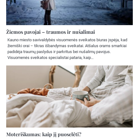
Žiemos pavojai – traumos ir nušalimai
Kauno miesto savivaldybės visuomenės sveikatos biuras įspėja, kad
žiemiški orai – tikras išbandymas sveikatai. Atšalus orams smarkiai
padidėja traumų paslydus ir parkritus bei nušalimų pavojus.
Visuomenės sveikatos specialistai pataria, kaip…
Moteriškumas: kaip jį puoselėti?