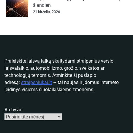
šiandien
21 birželio, 2026
Praleiskite laisvą laiką skaitydami straipsnius verslo,
laisvalaikio, automobilizmo, grožio, sveikatos ar
technologijų temomis. Atminkite šį puslapio
adresą:
straipsniukai.lt
– tai naujas ir įdomus interneto
leidinys visiems šiuolaikiškiems žmonėms.
Archyvai