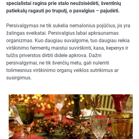
specialistai ragina prie stalo neužsisėdėti, šventinių
patiekalų ragauti po truputį, o pavalgius – pajudėti.
Persivalgymas ne tik sukelia nemalonius pojūčius, jis yra
žalingas sveikatai. Persivalgius labai apkraunamas
organizmas. Kuo daugiau suvalgome, tuo daugiau reikia
virškinimo fermentų maistui suvirškinti, kasa, kepenys ir
tulžis priverstos dirbti didele apkrova. Dažni
persivalgymai, ne tik švenčių metu, gali nulemti
tolimesnius virškinimo organų veiklos sutrikimus ar
susirgimus.