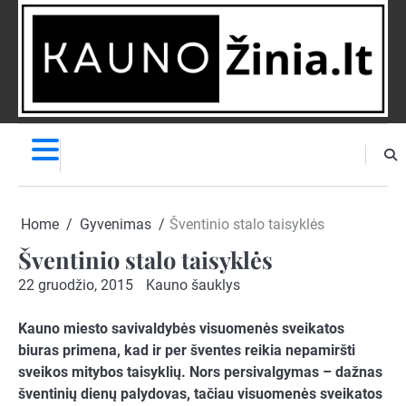
Skip
to
content
NAUJIENOS
PRANEŠK
NAUJIENĄ
Home
Gyvenimas
Šventinio stalo taisyklės
Šventinio stalo taisyklės
22 gruodžio, 2015
Kauno šauklys
Kauno miesto savivaldybės visuomenės sveikatos
biuras primena, kad ir per šventes reikia nepamiršti
sveikos mitybos taisyklių. Nors persivalgymas – dažnas
šventinių dienų palydovas, tačiau visuomenės sveikatos