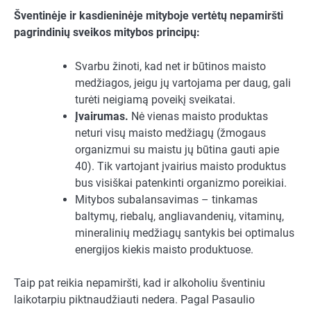
Šventinėje ir kasdieninėje mityboje vertėtų nepamiršti
pagrindinių sveikos mitybos principų:
Svarbu žinoti, kad net ir būtinos maisto
medžiagos, jeigu jų vartojama per daug, gali
turėti neigiamą poveikį sveikatai.
Įvairumas.
Nė vienas maisto produktas
neturi visų maisto medžiagų (žmogaus
organizmui su maistu jų būtina gauti apie
40). Tik vartojant įvairius maisto produktus
bus visiškai patenkinti organizmo poreikiai.
Mitybos subalansavimas – tinkamas
baltymų, riebalų, angliavandenių, vitaminų,
mineralinių medžiagų santykis bei optimalus
energijos kiekis maisto produktuose.
Taip pat reikia nepamiršti, kad ir alkoholiu šventiniu
laikotarpiu piktnaudžiauti nedera. Pagal Pasaulio