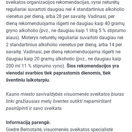
sveikatos organizacijos rekomendacijas, vyrai neturėtų
reguliariai suvartoti daugiau nei 4 standartinius alkoholio
vienetus per dieną, arba 28 per savaitę. Vadinasi, per
dieną rekomenduojama išgerti ne daugiau kaip 40 gramų
gryno alkoholio (pvz., ne daugiau kaip 1 litrą 5 % stiprumo
alaus). Moterys neturėtų reguliariai suvartoti daugiau nei
2 standartinius alkoholio vienetus per dieną, arba 14 per
savaitę. Vadinasi, per dieną rekomenduojama išgerti ne
daugiau kaip 20 gramų alkoholio (pvz., ne daugiau kaip
200 ml 11 % stiprumo vyno).
Šios rekomendacijos yra
vienodai svarbios tiek paprastomis dienomis, tiek
šventiniu laikotarpiu.
Kauno miesto savivaldybės visuomenės sveikatos biuras
linki gražiausias metų šventes sutikti nepamirštant
pasirūpinti ir savo sveikata.
Informaciją parengė:
Giedrė Bernotaitė, visuomenės sveikatos specialistė