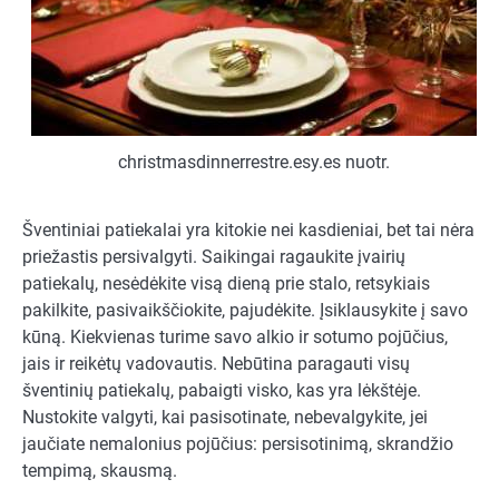
christmasdinnerrestre.esy.es nuotr.
Šventiniai patiekalai yra kitokie nei kasdieniai, bet tai nėra
priežastis persivalgyti. Saikingai ragaukite įvairių
patiekalų, nesėdėkite visą dieną prie stalo, retsykiais
pakilkite, pasivaikščiokite, pajudėkite. Įsiklausykite į savo
kūną. Kiekvienas turime savo alkio ir sotumo pojūčius,
jais ir reikėtų vadovautis. Nebūtina paragauti visų
šventinių patiekalų, pabaigti visko, kas yra lėkštėje.
Nustokite valgyti, kai pasisotinate, nebevalgykite, jei
jaučiate nemalonius pojūčius: persisotinimą, skrandžio
tempimą, skausmą.