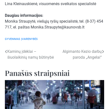
Lina Kleinauskienė, visuomenės sveikatos specialistė
Daugiau informacijos:
Monika Straupytė, viešųjų ryšių specialistė, tel. (8-37) 454
717, el. paštas
Monika.Straupyte@kaunovsb.lt
GYVENIMAS
ĮVAIRENYBĖS
Navigacija
Kaminų įdėklai –
Algimanto Kezio darbų
šiuolaikinių namų būtinybė
paroda „Angelai“
tarp
įrašų
Panašūs straipsniai