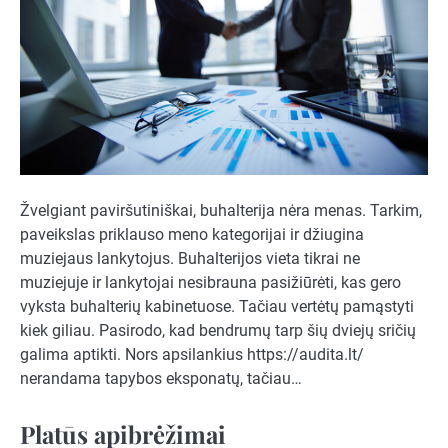
Žvelgiant paviršutiniškai, buhalterija nėra menas. Tarkim,
paveikslas priklauso meno kategorijai ir džiugina
muziejaus lankytojus. Buhalterijos vieta tikrai ne
muziejuje ir lankytojai nesibrauna pasižiūrėti, kas gero
vyksta buhalterių kabinetuose. Tačiau vertėtų pamąstyti
kiek giliau. Pasirodo, kad bendrumų tarp šių dviejų sričių
galima aptikti. Nors apsilankius https://audita.lt/
nerandama tapybos eksponatų, tačiau…
Platūs apibrėžimai