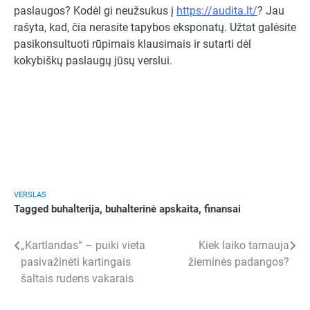
paslaugos? Kodėl gi neužsukus į
https://audita.lt/
? Jau
rašyta, kad, čia nerasite tapybos eksponatų. Užtat galėsite
pasikonsultuoti rūpimais klausimais ir sutarti dėl
kokybiškų paslaugų jūsų verslui.
VERSLAS
Tagged
buhalterija
,
buhalterinė apskaita
,
finansai
Navigacija
„Kartlandas“ – puiki vieta
Kiek laiko tarnauja
pasivažinėti kartingais
žieminės padangos?
tarp
šaltais rudens vakarais
įrašų