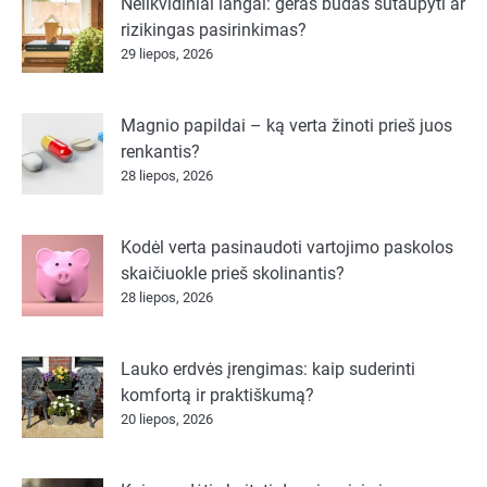
Nelikvidiniai langai: geras būdas sutaupyti ar
rizikingas pasirinkimas?
29 liepos, 2026
Magnio papildai – ką verta žinoti prieš juos
renkantis?
28 liepos, 2026
Kodėl verta pasinaudoti vartojimo paskolos
skaičiuokle prieš skolinantis?
28 liepos, 2026
Lauko erdvės įrengimas: kaip suderinti
komfortą ir praktiškumą?
20 liepos, 2026