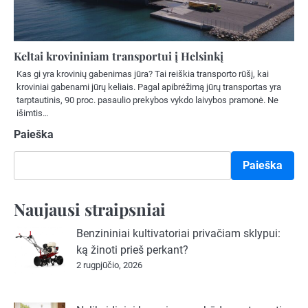
Keltai krovininiam transportui į Helsinkį
Kas gi yra krovinių gabenimas jūra? Tai reiškia transporto rūšį, kai
kroviniai gabenami jūrų keliais. Pagal apibrėžimą jūrų transportas yra
tarptautinis, 90 proc. pasaulio prekybos vykdo laivybos pramonė. Ne
išimtis…
Paieška
Paieška
Naujausi straipsniai
Benzininiai kultivatoriai privačiam sklypui:
ką žinoti prieš perkant?
2 rugpjūčio, 2026