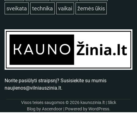
sveikata
technika
vaikai
žemės ūkis
Norite pasiūlyti straipsnį? Susisiekite su mumis
naujienos@vilniauszinia.lt
.
Visos teisės saugomos © 2026
kaunozinia.lt
| Slick
Blog by
Ascendoor
| Powered by
WordPress
.