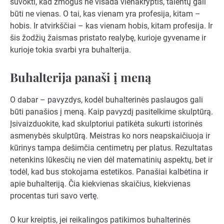
suvokti, kad žmogus ne visada vienakryptis, talentų gali
būti ne vienas. O tai, kas vienam yra profesija, kitam –
hobis. Ir atvirkščiai – kas vienam hobis, kitam profesija. Ir
šis žodžių žaismas pristato realybę, kurioje gyvename ir
kurioje tokia svarbi yra buhalterija.
Buhalterija panaši į meną
O dabar – pavyzdys, kodėl buhalterinės paslaugos gali
būti panašios į meną. Kaip pavyzdį pasitelkime skulptūrą.
Įsivaizduokite, kad skulptoriui patikėta sukurti istorinės
asmenybės skulptūrą. Meistras ko nors neapskaičiuoja ir
kūrinys tampa dešimčia centimetrų per platus. Rezultatas
netenkins lūkesčių ne vien dėl matematinių aspektų, bet ir
todėl, kad bus stokojama estetikos. Panašiai kalbėtina ir
apie buhalteriją. Čia kiekvienas skaičius, kiekvienas
procentas turi savo vertę.
O kur kreiptis, jei reikalingos patikimos buhalterinės