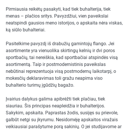
Pirmiausia reikėtų pasakyti, kad tiek buhalterija, tiek
menas – plačios sritys. Pavyzdžiui, vien paveikslai
neatspindi gausios meno istorijos, o apskaita nėra viskas,
ką siūlo buhalteriai.
Pasitelkime pavyzdį iš drabužių gamintojų flango. Jei
asortimente yra vienuolika skirtingų kelnių ir dvi poros
sportbačių, tai nereiškia, kad sportbačiai atspindės visą
asortimentą. Taip ir postmodernistinis paveikslas
nebūtinai reprezentuoja visą postmodernų laikotarpį, o
mokesčių deklaravimas toli gražu neapima viso
buhalterio turimų įgūdžių bagažo.
Įvairius dalykus galima apibrėžti tiek plačiau, tiek
siauriau. Šis principas neapleidžia ir buhalterijos.
Sakykim, apskaita. Paprastas žodis, susijęs su prievole,
galbūt netgi su įkyrumu. Nesidomėję apskaitos viražais
veikiausiai parašytume porą sakinių. O jei studijavome ar