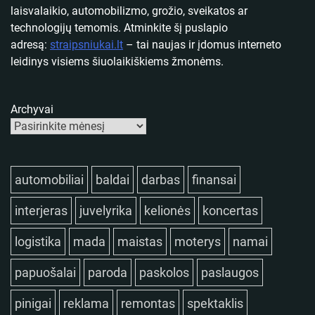
laisvalaikio, automobilizmo, grožio, sveikatos ar
technologijų temomis. Atminkite šį puslapio
adresą:
straipsniukai.lt
– tai naujas ir įdomus interneto
leidinys visiems šiuolaikiškiems žmonėms.
Archyvai
automobiliai
baldai
darbas
finansai
interjeras
juvelyrika
kelionės
koncertas
logistika
mada
maistas
moterys
namai
papuošalai
paroda
paskolos
paslaugos
pinigai
reklama
remontas
spektaklis