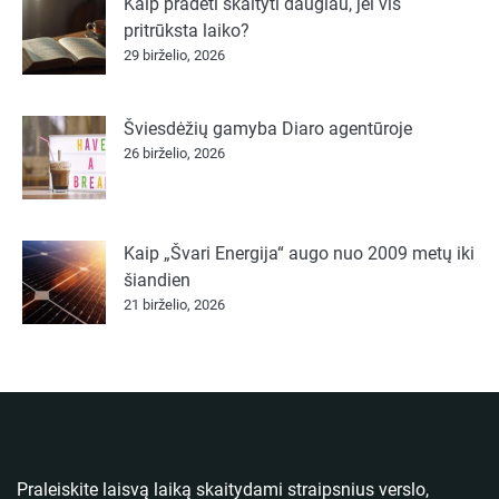
Kaip pradėti skaityti daugiau, jei vis
pritrūksta laiko?
29 birželio, 2026
Šviesdėžių gamyba Diaro agentūroje
26 birželio, 2026
Kaip „Švari Energija“ augo nuo 2009 metų iki
šiandien
21 birželio, 2026
Praleiskite laisvą laiką skaitydami straipsnius verslo,