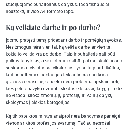
studijuojame buhalterinius dalykus, tada tikriausiai
neužtektų ir viso A4 formato lapo.
Ką veikiate darbe ir po darbo?
Įdomu pratęsti temą pridedant darbo ir pomėgių sąvokas.
Nes žmogus nėra vien tai, ką veikia darbe, ar vien tai,
kokia jo veikla yra po darbo. Taip ir buhalteris gali būti
puikus tapytojas, o skulptorius galbūt puikiai skaičiuoja ir
susigaudo teisiniuose reikaluose. Lygiai taip pat tikėtina,
kad buhalterines paslaugas teikiantis asmuo kuria
gražius eilėraščius, o poetui nėra problema apskaičiuoti,
kiek pelno pavyko uždirbti išleidus eilėraščių knygą. Todėl
ne visada išlieka žmonių, jų profesijų ir įvairių dalykų
skaidymas į aiškias kategorijas.
Ką tik pateiktos mintys anaiptol nėra bandymas paneigti
vienos ar kitos profesijos svarumą. Tačiau neprošal