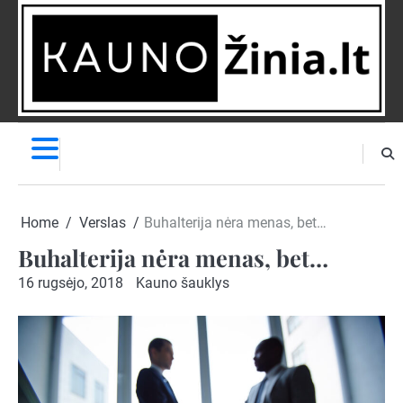
Skip
to
content
NAUJIENOS
PRANEŠK
NAUJIENĄ
Home
Verslas
Buhalterija nėra menas, bet…
Buhalterija nėra menas, bet…
16 rugsėjo, 2018
Kauno šauklys