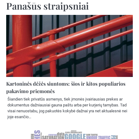
Panašūs straipsniai
Kartoninės dėžės siuntoms: šios ir kitos populiarios
pakavimo priemonės
Šiandien tiek privatūs asmenys, tiek įmonės įvairiausias prekes ar
dokumentus dažniausiai gauna paštu arba per kurjerių tarnybas. Tad
visai nenuostabu, jog pakuotės kokybė dažnai yra net aktualesnė nei
joje esančio…