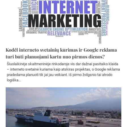
Kodėl interneto svetainių kūrimas ir Google reklama
turi būti planuojami kartu nuo pirmos dienos?
Šiuolaikinėje skaitmeninėje rinkodaroje vis dar dažnai pasitaiko klaida
– interneto svetainė kuriama kaip atskiras projektas, o Google reklama
pradedama planuoti tik jai jau veikiant. Iš pirmo žvilgsnio tai atrodo
logiška…