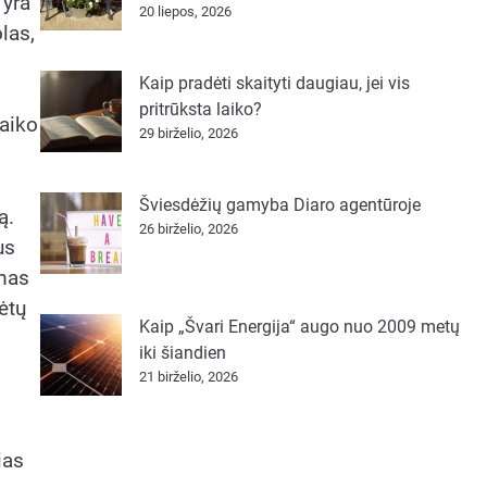
 yra
20 liepos, 2026
las,
Kaip pradėti skaityti daugiau, jei vis
pritrūksta laiko?
taiko
29 birželio, 2026
Šviesdėžių gamyba Diaro agentūroje
ą.
26 birželio, 2026
us
imas
ėtų
Kaip „Švari Energija“ augo nuo 2009 metų
iki šiandien
21 birželio, 2026
ias