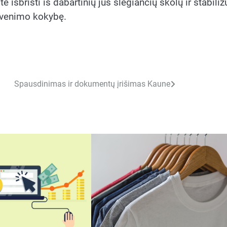
te išbristi iš dabartinių jus slegiančių skolų ir stabiliz
gyvenimo kokybę.
Spausdinimas ir dokumentų įrišimas Kaune