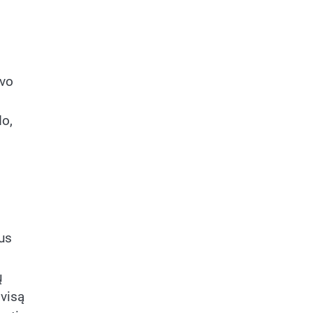
avo
do,
mus
ų
 visą