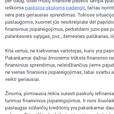
per daug, todėl mūsų finansinė padėtis tampa ypatin
ieškoma
paskolos skoloms padengti
, tačiau nori
nėra pats geriausias sprendimas. Tokiose situacij
paslaugomis, kuomet jūs nesikreipiate dėl papildo
finansinius įsipareigojimus, perkeldami juos pas pas
palankesnes sąlygas, pvz., žemesnes palūkanas, ilg
Kita vertus, ne kiekvienas vartotojas, kuris yra pa
Pakankamai dažnai žmonėms trūksta finansinio rašti
finansinius sprendimus, neleidžiančius jiems pajudė
ne vienas finansinis įsipareigojimas, labai svarbu a
veikti geriausiai.
Žinoma, pirmiausia reikia surasti paskolų refinansa
turimus finansinius įsipareigojimus. Ir nors šiuola
paslaugas siūlančių kreditorių yra pakankamai daug, 