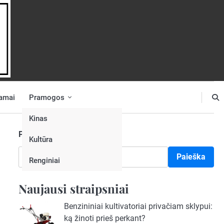
amai
Pramogos
Kinas
Paieška
Kultūra
Paieška
Renginiai
Naujausi straipsniai
Benzininiai kultivatoriai privačiam sklypui:
ką žinoti prieš perkant?