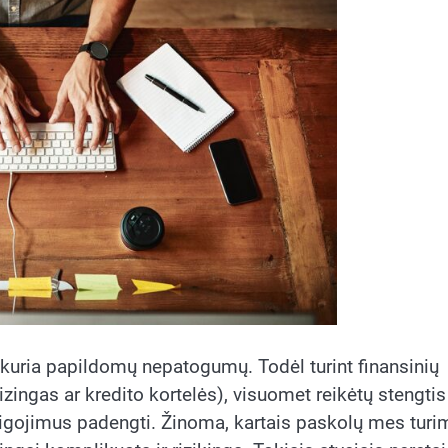
ukuria papildomų nepatogumų. Todėl turint finansinių
lizingas ar kredito kortelės), visuomet reikėtų stengtis
eigojimus padengti. Žinoma, kartais paskolų mes turi