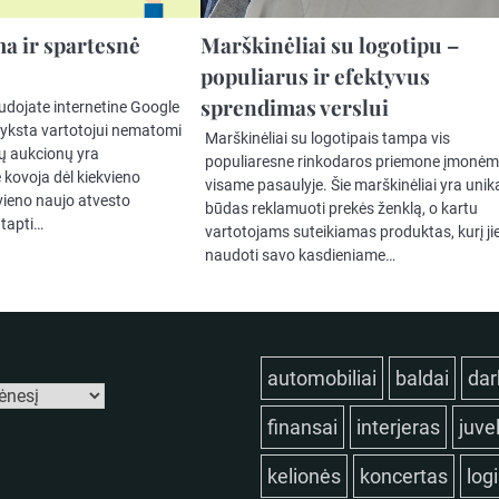
a ir spartesnė
Marškinėliai su logotipu –
populiarus ir efektyvus
sprendimas verslui
udojate internetine Google
vyksta vartotojui nematomi
Marškinėliai su logotipais tampa vis
ių aukcionų yra
populiaresne rinkodaros priemone įmonė
e kovoja dėl kiekvieno
visame pasaulyje. Šie marškinėliai yra unik
vieno naujo atvesto
būdas reklamuoti prekės ženklą, o kartu
 tapti…
vartotojams suteikiamas produktas, kurį jie
naudoti savo kasdieniame…
automobiliai
baldai
dar
finansai
interjeras
juve
kelionės
koncertas
log