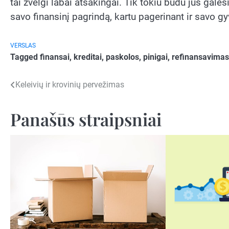
tai žvelgi labai atsakingai. Tik tokiu būdu jūs galėsi
savo finansinį pagrindą, kartu pagerinant ir savo 
VERSLAS
Tagged
finansai
,
kreditai
,
paskolos
,
pinigai
,
refinansavimas
Navigacija
Keleivių ir krovinių pervežimas
tarp
Panašūs straipsniai
įrašų