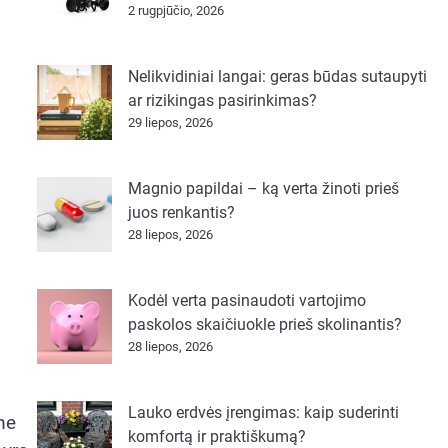
2 rugpjūčio, 2026
Nelikvidiniai langai: geras būdas sutaupyti
ar rizikingas pasirinkimas?
29 liepos, 2026
Magnio papildai – ką verta žinoti prieš
juos renkantis?
28 liepos, 2026
Kodėl verta pasinaudoti vartojimo
paskolos skaičiuokle prieš skolinantis?
28 liepos, 2026
Lauko erdvės įrengimas: kaip suderinti
me
komfortą ir praktiškumą?