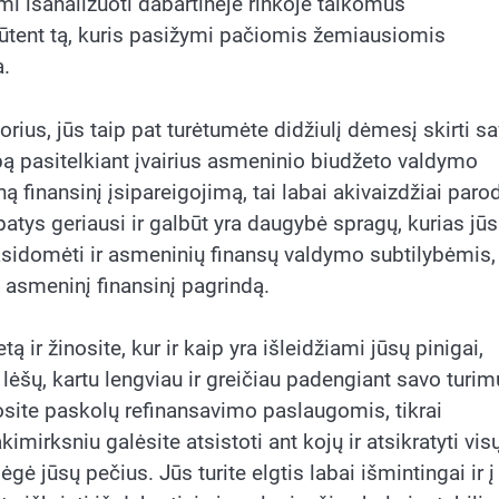
mi išanalizuoti dabartinėje rinkoje taikomus
ūtent tą, kuris pasižymi pačiomis žemiausiomis
a.
rius, jūs taip pat turėtumėte didžiulį dėmesį skirti s
bą pasitelkiant įvairius asmeninio biudžeto valdymo
ą finansinį įsipareigojimą, tai labai akivaizdžiai paro
atys geriausi ir galbūt yra daugybė spragų, kurias jūs
 pasidomėti ir asmeninių finansų valdymo subtilybėmis,
o asmeninį finansinį pagrindą.
ir žinosite, kur ir kaip yra išleidžiami jūsų pinigai,
lėšų, kartu lengviau ir greičiau padengiant savo turi
dosite paskolų refinansavimo paslaugomis, tikrai
irksniu galėsite atsistoti ant kojų ir atsikratyti vis
lėgė jūsų pečius. Jūs turite elgtis labai išmintingai ir į