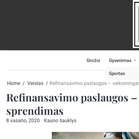
Skip
to
content
Grožis
Gyvenimas
NAUJIENOS
PRANEŠK
NAUJIENĄ
Sportas
Home
Verslas
Refinansavimo paslaugos – veiksmingas
Refinansavimo paslaugos – 
sprendimas
8 vasario, 2020
Kauno šauklys