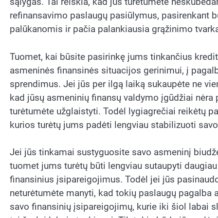
sąlygas. Tai reiškia, kad jūs turėtumėte neskubėda
refinansavimo paslaugų pasiūlymus, pasirenkant b
palūkanomis ir pačia palankiausia grąžinimo tvark
Tuomet, kai būsite pasirinkę jums tinkančius kredito
asmeninės finansinės situacijos gerinimui, į pagal
sprendimus. Jei jūs per ilgą laiką sukaupėte ne vien
kad jūsų asmeninių finansų valdymo įgūdžiai nėra p
turėtumėte užglaistyti. Todėl lygiagrečiai reikėtų
kurios turėtų jums padėti lengviau stabilizuoti sav
Jei jūs tinkamai sustyguosite savo asmeninį biudžetą 
tuomet jums turėtų būti lengviau sutaupyti daugiau 
finansinius įsipareigojimus. Todėl jei jūs pasinau
neturėtumėte manyti, kad tokių paslaugų pagalba akim
savo finansinių įsipareigojimų, kurie iki šiol labai s