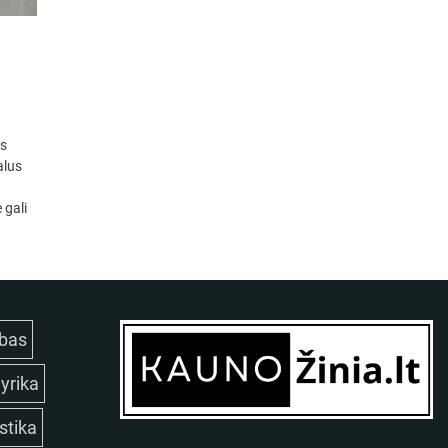
ms
alus
 gali
bas
lyrika
istika