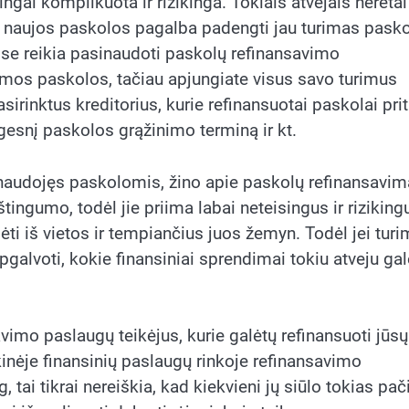
gai komplikuota ir rizikinga. Tokiais atvejais neretai
nt naujos paskolos pagalba padengti jau turimas pasko
ose reikia pasinaudoti paskolų refinansavimo
mos paskolos, tačiau apjungiate visus savo turimus
irinktus kreditorius, kurie refinansuotai paskolai pri
esnį paskolos grąžinimo terminą ir kt.
sinaudojęs paskolomis, žino apie paskolų refinansavim
ngumo, todėl jie priima labai neteisingus ir riziking
ti iš vietos ir tempiančius juos žemyn. Todėl jei tur
pgalvoti, kokie finansiniai sprendimai tokiu atveju gal
vimo paslaugų teikėjus, kurie galėtų refinansuoti jūsų
ikinėje finansinių paslaugų rinkoje refinansavimo
tai tikrai nereiškia, kad kiekvieni jų siūlo tokias pač