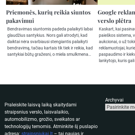
Priemonės, kurių reikia siuntos
Google reklam
pakavimui
verslo plėtra
Bendravimas siuntomis padeda palaikyti labai
Kaskart, kai pasina
glaudžius santykius. Nors gali atrodyti, kad
paieškos sistema, 
daiktai nėra svarbiausi stengiantis palaikyti
aukcionai, o už tok
bendravimą, tačiau kartais tik tiek ir reikia, kad
reklamuotojai, kuri
santykiai būtų gražesni, o miela smulkmena…
paspaudimo ir kiek
lankytojo, kuris gali
Archyvai
Praleiskite laisvą laiką skaitydami
straipsnius verslo, laisvalaikio,
automobilizmo, grožio, sveikatos ar
technologijų temomis. Atminkite šį puslapio
adresą:
straipsniukai.lt
– tai naujas ir