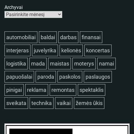
Archyvai
automobiliai
baldai
darbas
finansai
interjeras
juvelyrika
kelionės
koncertas
logistika
mada
maistas
moterys
namai
papuošalai
paroda
paskolos
paslaugos
pinigai
reklama
remontas
spektaklis
sveikata
technika
vaikai
žemės ūkis