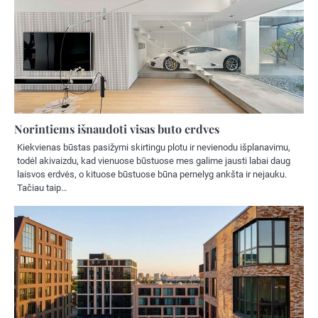
Norintiems išnaudoti visas buto erdves
Kiekvienas būstas pasižymi skirtingu plotu ir nevienodu išplanavimu,
todėl akivaizdu, kad vienuose būstuose mes galime jausti labai daug
laisvos erdvės, o kituose būstuose būna pernelyg ankšta ir nejauku.
Tačiau taip…