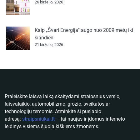
26 birželio, 2026
Kaip „Švari Energija“ augo nuo 2009 metų iki
šiandien
21 birželio, 2026
Praleiskite laisvą laiką skaitydami straipsnius verslo,
laisvalaikio, automobilizmo, grožio, sveikatos ar
technologijų temomis. Atminkite šį puslapio
adresą:
straipsniukai.lt
– tai naujas ir įdomus interneto
leidinys visiems šiuolaikiškiems žmonėms.