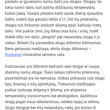
pastato ar gyvenamo namo dalis yra stogas. Stogas, tai
tokia namo dalis, kuri patiria didžiausią temperatūrų
kaitos įtaką. Vasara plieskia kaitri saulė, žiemą spaudžia
šaltis, rudenį lyja gausūs lietūs ir t.t. Dėl šių priežasčių
stogas turi tinkamai izoliuoti šilumą ypač šaltuoju metų
laiku. Visi puikiai žino, jog šiltas oras kyla į viršų, todėl
didelė šilto oro dalis „dingsta“ per nesandarų stogą ir jo
vietas. Būtent čia pasireiškia stogo šiltinimo būtinumas.
Bene geriausia medžiaga, skirta stogo šiltinimui –
Rockwool
mineralinė akmens vata.
Dažniausiai yra šiltinami keičiami seni stogai ar naujai
statomų namų stogai. Šiais laikais šiltinimo priemonių
pasirinkimas yra ne nemažas. Viskas priklauso nuo stogo
tipo, finansų ir kitų aplinkybių. Tinkamos medžiagos
puikiai izoliuoja drėgmę ir šilumą, yra atsparios
temperatūrų svyravimams bei ekologiškos. Apšiltinus
stogą pagal visus reikalavimus, nelieka tarpų ar ertmių
stogo dangoje bei kitų nesandarių vietų, pro kurias iš