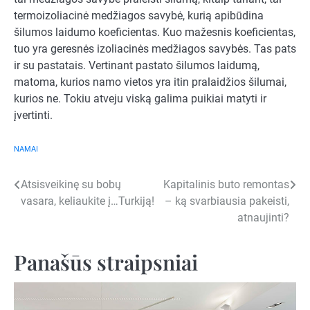
termoizoliacinė medžiagos savybė, kurią apibūdina
šilumos laidumo koeficientas. Kuo mažesnis koeficientas,
tuo yra geresnės izoliacinės medžiagos savybės. Tas pats
ir su pastatais. Vertinant pastato šilumos laidumą,
matoma, kurios namo vietos yra itin pralaidžios šilumai,
kurios ne. Tokiu atveju viską galima puikiai matyti ir
įvertinti.
NAMAI
Navigacija
Atsisveikinę su bobų
Kapitalinis buto remontas
vasara, keliaukite į…Turkiją!
– ką svarbiausia pakeisti,
tarp
atnaujinti?
įrašų
Panašūs straipsniai