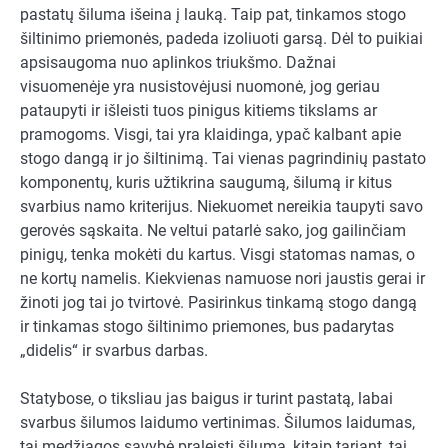
pastatų šiluma išeina į lauką. Taip pat, tinkamos stogo
šiltinimo priemonės, padeda izoliuoti garsą. Dėl to puikiai
apsisaugoma nuo aplinkos triukšmo. Dažnai
visuomenėje yra nusistovėjusi nuomonė, jog geriau
pataupyti ir išleisti tuos pinigus kitiems tikslams ar
pramogoms. Visgi, tai yra klaidinga, ypač kalbant apie
stogo dangą ir jo šiltinimą. Tai vienas pagrindinių pastato
komponentų, kuris užtikrina saugumą, šilumą ir kitus
svarbius namo kriterijus. Niekuomet nereikia taupyti savo
gerovės sąskaita. Ne veltui patarlė sako, jog gailinčiam
pinigų, tenka mokėti du kartus. Visgi statomas namas, o
ne kortų namelis. Kiekvienas namuose nori jaustis gerai ir
žinoti jog tai jo tvirtovė. Pasirinkus tinkamą stogo dangą
ir tinkamas stogo šiltinimo priemones, bus padarytas
„didelis“ ir svarbus darbas.
Statybose, o tiksliau jas baigus ir turint pastatą, labai
svarbus šilumos laidumo vertinimas. Šilumos laidumas,
tai medžiagos savybė praleisti šilumą, kitaip tariant, tai