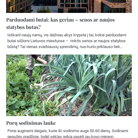
Parduodami butai: kas geriau – senos ar naujos
statybos butas?
Ieškant naujų namų, vis dažniau akys krypsta į tai, kokie parduodami
butai siūlomi Lietuvos miestuose – rinktis senos ar naujos statybos
būstą? Tai vienas svarbiausių sprendimų, nuo kurio priklauso tiek…
Porų sodinimas lauke
Porai auginami daigais, kurie iki sodinimo auga 50-60 dienų. Sodinami
gegužės pradžioje, todėl sėklas reikia pasėti jau kovo mėnesį.