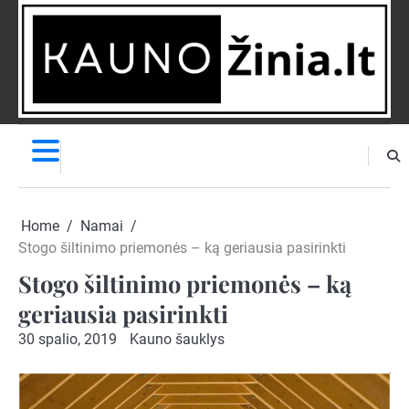
Skip
to
content
NAUJIENOS
PRANEŠK
NAUJIENĄ
Home
Namai
Stogo šiltinimo priemonės – ką geriausia pasirinkti
Stogo šiltinimo priemonės – ką
geriausia pasirinkti
30 spalio, 2019
Kauno šauklys