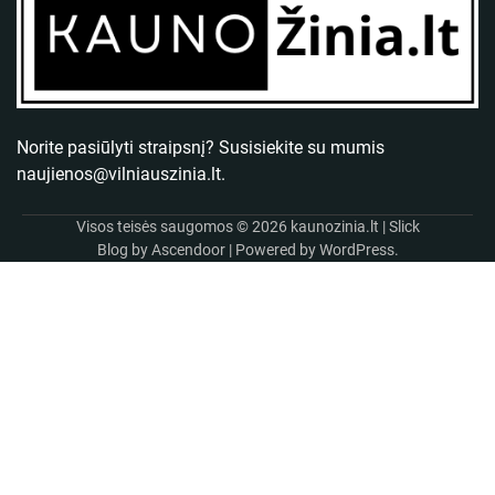
Norite pasiūlyti straipsnį? Susisiekite su mumis
naujienos@vilniauszinia.lt
.
Visos teisės saugomos © 2026
kaunozinia.lt
| Slick
Blog by
Ascendoor
| Powered by
WordPress
.